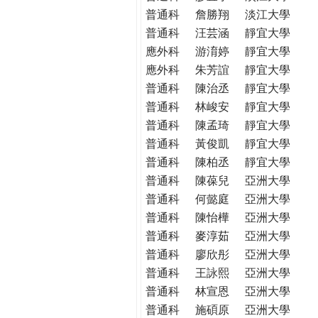
普通科
詹勝翔
淡江大學
普通科
汪芸涵
靜宜大學
應外科
游淯婷
靜宜大學
應外科
朱芳誼
靜宜大學
普通科
陳治丞
靜宜大學
普通科
林峻安
靜宜大學
普通科
陳孟琦
靜宜大學
普通科
黃俊凱
靜宜大學
普通科
陳柏丞
靜宜大學
普通科
陳葆兒
亞洲大學
普通科
何懿庭
亞洲大學
普通科
陳怡樺
亞洲大學
普通科
麥淳茹
亞洲大學
普通科
廖欣彤
亞洲大學
普通科
王詠熙
亞洲大學
普通科
林宣恩
亞洲大學
普通科
施碩原
亞洲大學