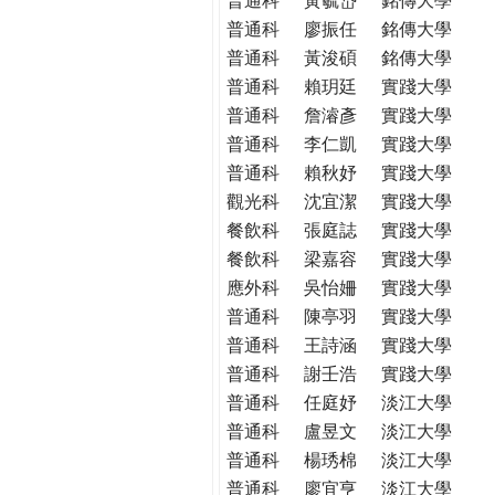
普通科
廖振任
銘傳大學
普通科
黃浚碩
銘傳大學
普通科
賴玥廷
實踐大學
普通科
詹濬彥
實踐大學
普通科
李仁凱
實踐大學
普通科
賴秋妤
實踐大學
觀光科
沈宜潔
實踐大學
餐飲科
張庭誌
實踐大學
餐飲科
梁嘉容
實踐大學
應外科
吳怡姍
實踐大學
普通科
陳亭羽
實踐大學
普通科
王詩涵
實踐大學
普通科
謝壬浩
實踐大學
普通科
任庭妤
淡江大學
普通科
盧昱文
淡江大學
普通科
楊琇棉
淡江大學
普通科
廖宜亨
淡江大學