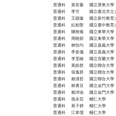
THE
普通科
黃若蓁
國立屏東大學
WORLD
普通科
李可
國立臺北市立
TOMORROW
普通科
王鐿璇
國立新竹教育
PUTTING
普通科
紀柏聖
國立臺中教育
YOU
普通科
陳映臻
國立東華大學
ON
普通科
周曉郁
國立東華大學
THE
PATH
普通科
林怡均
國立嘉義大學
TO
普通科
李姿儀
國立嘉義大學
GLOBAL
普通科
李旻峻
國立宜蘭大學
CITIZENSHIP
普通科
黃皓群
國立聯合大學
普通科
張逸群
國立聯合大學
普通科
賴漢哲
國立聯合大學
普通科
林勇亘
國立金門大學
普通科
賴沛渝
國立金門大學
普通科
孫永芸
輔仁大學
普通科
黃子耕
輔仁大學
普通科
江韋儒
輔仁大學