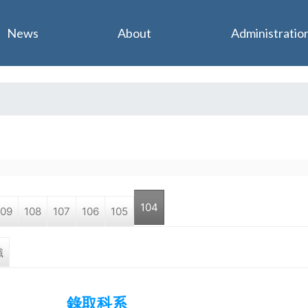
Jump to navigation
News
About
Administratio
104
109
108
107
106
105
職
錄取科系