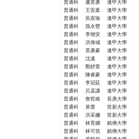
普通科
盧君彥
逢甲大學
普通科
王萓葇
逢甲大學
普通科
吳宸瑜
逢甲大學
普通科
孫永豐
逢甲大學
普通科
李翊安
逢甲大學
普通科
洪偉城
逢甲大學
普通科
景彥豪
逢甲大學
普通科
沈遙
逢甲大學
普通科
鄭妤萱
逢甲大學
普通科
陳睿豪
逢甲大學
普通科
李冠廷
逢甲大學
普通科
呂孟謙
逢甲大學
普通科
詹哲維
長庚大學
普通科
黃蕾
世新大學
普通科
洪采姍
世新大學
普通科
林育嫻
銘傳大學
普通科
林可筑
銘傳大學
普通科
黃毓岱
銘傳大學