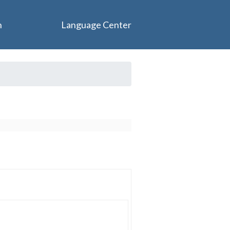
n
Language Center