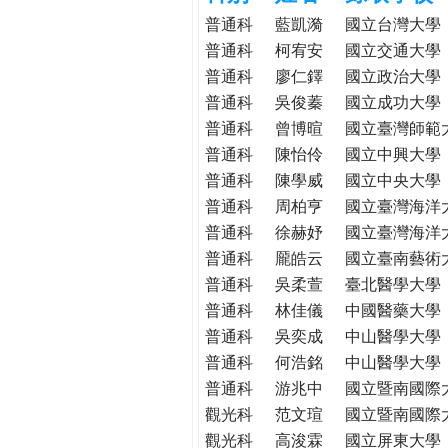
h
際
普通科
藍凱漪
國立台灣大學
葳
普通科
柯宥安
國立交通大學
e
格。
普通科
廖仁鐸
國立政治大學
培
普通科
吳俊蓁
國立成功大學
r
養
普通科
曾博暄
國立臺灣師範
具
普通科
陳怡伶
國立中興大學
e
國
普通科
陳學威
國立中央大學
際
普通科
周柏亨
國立臺灣海洋
移
普通科
徐赫妤
國立臺灣海洋
動
普通科
龎皓云
國立臺南藝術
力
普通科
吳柔萱
臺北醫學大學
的
世
普通科
林佳儀
中國醫藥大學
界
普通科
吳奕成
中山醫學大學
公
普通科
何浩銘
中山醫學大學
民。
普通科
游兆中
國立暨南國際
WAGOR
觀光科
范文瑄
國立暨南國際
TODAY
觀光科
高浚霖
國立屏東大學