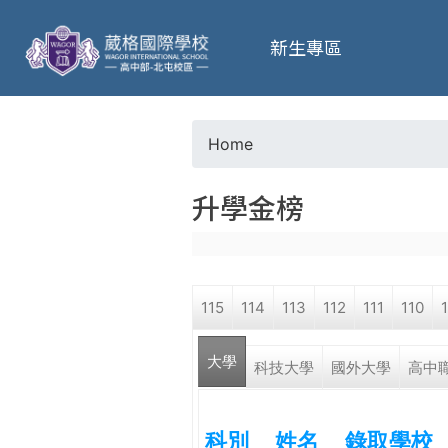
葳
新生專區
格
高
Home
Y
級
升學金榜
o
中
u
學
115
114
113
112
111
110
a
葳
大學
(active tab)
r
科技大學
國外大學
高中
格
國
e
際．
科別
姓名
錄取學校
國