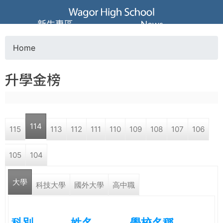
Jump to navigation
葳
新生專區
News
格
Home
Y
高
升學金榜
o
級
u
中
114
115
113
112
111
110
109
108
107
106
a
學
105
104
r
葳
大學
e
科技大學
國外大學
高中職
格
國
h
際．
科別
姓名
學校名稱
國