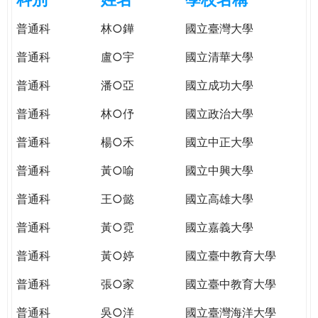
e
際
普通科
林○鏵
國立臺灣大學
葳
r
格。
普通科
盧○宇
國立清華大學
培
e
養
普通科
潘○亞
國立成功大學
具
普通科
林○伃
國立政治大學
國
際
普通科
楊○禾
國立中正大學
移
動
普通科
黃○喻
國立中興大學
力
普通科
王○懿
國立高雄大學
的
世
普通科
黃○霓
國立嘉義大學
界
公
普通科
黃○婷
國立臺中教育大學
民。
普通科
張○家
國立臺中教育大學
WAGOR
TODAY
普通科
吳○洋
國立臺灣海洋大學