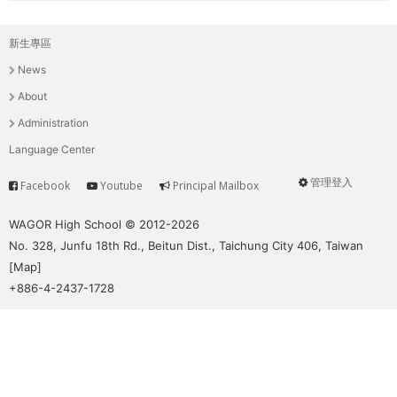
新生專區
主
News
選
About
單
Administration
Language Center
管理登入
Facebook
Youtube
Principal Mailbox
Service
User
menu
WAGOR High School © 2012-2026
No. 328, Junfu 18th Rd., Beitun Dist., Taichung City 406, Taiwan
[
Map
]
+886-4-2437-1728