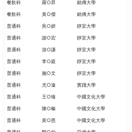
餐飲科
羅○昇
銘傳大學
餐飲科
黃○傑
銘傳大學
普通科
吳○妍
靜宜大學
普通科
謝○宏
靜宜大學
普通科
游○謙
靜宜大學
普通科
李○庭
靜宜大學
普通科
施○文
靜宜大學
普通科
尤○漩
實踐大學
普通科
王○臻
中國文化大學
普通科
陳○榛
中國文化大學
普通科
黃○恩
中國文化大學
普通科
鄭○勻
亞洲大學