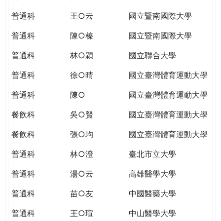
THE
WORLD
普通科
王○云
國立暨南國際大學
TOMORROW
普通科
陳○榛
國立暨南國際大學
PUTTING
YOU
普通科
林○穎
國立聯合大學
ON
THE
普通科
徐○晴
國立臺灣體育運動大學
PATH
普通科
陳○
國立臺灣體育運動大學
TO
GLOBAL
餐飲科
吳○賢
國立臺灣體育運動大學
CITIZENSHIP
餐飲科
張○均
國立臺灣體育運動大學
普通科
林○澄
臺北市立大學
普通科
湯○云
高雄醫學大學
普通科
苗○友
中國醫藥大學
普通科
王○瑄
中山醫學大學