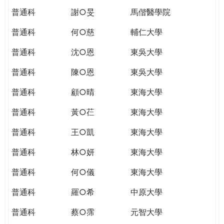
普通科
謝○旻
馬偕醫學院
普通科
何○慈
輔仁大學
普通科
沈○恩
東吳大學
普通科
陳○恩
東吳大學
普通科
顧○晴
東海大學
普通科
黃○芢
東海大學
普通科
王○凱
東海大學
普通科
林○妍
東海大學
普通科
何○儀
東海大學
普通科
羅○希
中原大學
普通科
蔡○霈
元智大學