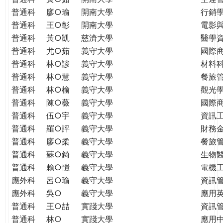
普通科
廖○瑜
開南大學
行銷
普通科
王○彰
開南大學
電影
普通科
黃○凱
慈濟大學
醫學
普通科
尤○茹
義守大學
國際
普通科
林○諺
義守大學
材料
普通科
林○慧
義守大學
餐旅
普通科
林○榆
義守大學
觀光
普通科
陳○薇
義守大學
國際
普通科
伍○宇
義守大學
資訊
普通科
羅○評
義守大學
財務
普通科
廖○柔
義守大學
餐旅
普通科
蘇○錡
義守大學
生物
普通科
賴○愷
義守大學
電機
應外科
呂○瑜
義守大學
資訊
應外科
吳○
義守大學
應用
普通科
王○喆
實踐大學
資訊
普通科
林○
實踐大學
應用