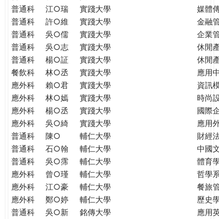
普通科
江○瑞
實踐大學
媒體
普通科
許○維
實踐大學
金融
普通科
吳○儒
實踐大學
企業
普通科
吳○志
實踐大學
休閒
普通科
楊○証
實踐大學
休閒
餐飲科
林○丞
實踐大學
應用
應外科
賴○君
實踐大學
資訊
應外科
林○嫣
實踐大學
時尚
應外科
楊○丞
實踐大學
國際
應外科
吳○綺
實踐大學
應用
普通科
陳○
輔仁大學
財經
普通科
石○翰
輔仁大學
中國
普通科
吳○霈
輔仁大學
體育
應外科
曾○瑾
輔仁大學
哲學
應外科
江○豪
輔仁大學
餐旅
應外科
鄭○婷
輔仁大學
歷史
普通科
吳○新
銘傳大學
應用