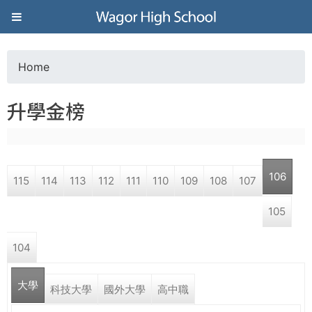
Jump to navigation
葳
格
Home
Y
高
升學金榜
o
級
u
中
106
115
114
113
112
111
110
109
108
107
a
學
105
r
葳
104
e
格
國
大學
h
科技大學
國外大學
高中職
際．
國