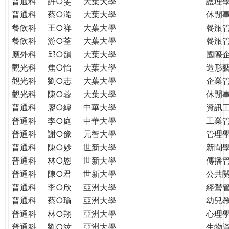
普通科
許○雯
大葉大學
護理
普通科
蔡○澔
大葉大學
休閒
餐飲科
王○祥
大葉大學
餐旅
餐飲科
游○荃
大葉大學
餐旅
應外科
邱○韻
大葉大學
國際
觀光科
焦○怡
大葉大學
造形
觀光科
劉○志
大葉大學
企業
觀光科
陳○蓉
大葉大學
休閒
普通科
廖○緯
中華大學
資訊
普通科
李○庭
中華大學
工業
普通科
謝○豫
元智大學
管理學
普通科
陳○妙
世新大學
新聞
普通科
林○恩
世新大學
傳播
普通科
陳○君
世新大學
公共
普通科
李○欣
亞洲大學
經營
普通科
蔡○瑜
亞洲大學
幼兒
普通科
林○翔
亞洲大學
心理
普通科
劉○紘
亞洲大學
生物