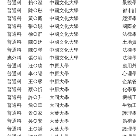
普通科
賴○澄
中國文化大學
景觀
普通科
陳○彤
中國文化大學
都市
普通科
黃○庭
中國文化大學
經濟
普通科
張○硯
中國文化大學
國際
普通科
徐○群
中國文化大學
法律
普通科
陳○廷
中國文化大學
土地
普通科
陳○瑩
中國文化大學
法律
應外科
張○渝
中國文化大學
法律
普通科
汪○臻
中原大學
應用
普通科
李○陽
中原大學
心理
普通科
王○馨
中原大學
企業
普通科
蔡○忻
中原大學
化學
普通科
許○升
大同大學
機械
普通科
詹○華
大同大學
生物
普通科
景○家
大葉大學
護理
普通科
吳○安
大葉大學
婚禮
普通科
王○謙
大葉大學
護理