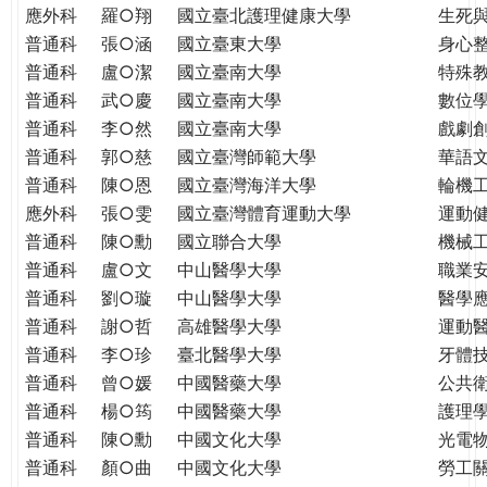
THE
應外科
羅○翔
國立臺北護理健康大學
生死
WORLD
普通科
張○涵
國立臺東大學
身心
TOMORROW
普通科
盧○潔
國立臺南大學
特殊
PUTTING
普通科
武○慶
國立臺南大學
數位
YOU
普通科
李○然
國立臺南大學
戲劇創
ON
普通科
郭○慈
國立臺灣師範大學
華語
THE
普通科
陳○恩
國立臺灣海洋大學
輪機
PATH
應外科
張○雯
國立臺灣體育運動大學
運動
TO
GLOBAL
普通科
陳○勳
國立聯合大學
機械
CITIZENSHIP
普通科
盧○文
中山醫學大學
職業
普通科
劉○璇
中山醫學大學
醫學
普通科
謝○哲
高雄醫學大學
運動
普通科
李○珍
臺北醫學大學
牙體
普通科
曾○媛
中國醫藥大學
公共
普通科
楊○筠
中國醫藥大學
護理
普通科
陳○勳
中國文化大學
光電
普通科
顏○曲
中國文化大學
勞工