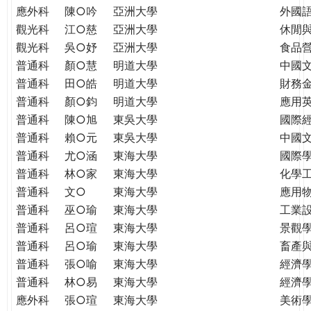
應外科
陳○吟
亞洲大學
外國
觀光科
江○慈
亞洲大學
休閒
觀光科
吳○妤
亞洲大學
食品
普通科
顏○慧
明道大學
中國
普通科
田○皓
明道大學
財務
普通科
顏○鈞
明道大學
應用
普通科
陳○旭
東吳大學
國際
普通科
賴○元
東吳大學
中國
普通科
尤○涵
東海大學
國際學
普通科
林○家
東海大學
化學
普通科
文○
東海大學
應用
普通科
巫○瑜
東海大學
工業
普通科
呂○瑄
東海大學
景觀
普通科
呂○瑜
東海大學
畜產
普通科
張○喻
東海大學
經濟
普通科
林○易
東海大學
經濟
應外科
張○瑄
東海大學
美術