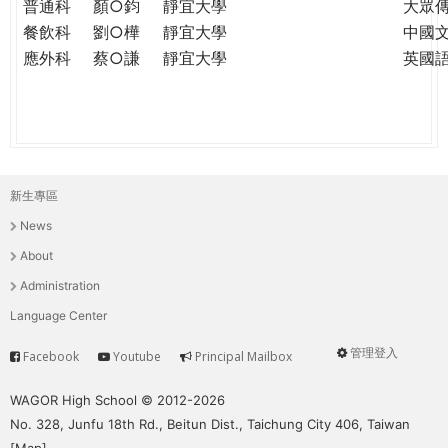
普通科
顏○鈞
靜宜大學
大眾
餐飲科
劉○樺
靜宜大學
中國
應外科
蔡○謙
靜宜大學
英國
新生專區
主
News
選
About
單
Administration
Language Center
管理登入
Facebook
Youtube
Principal Mailbox
Service
User
menu
WAGOR High School © 2012-2026
No. 328, Junfu 18th Rd., Beitun Dist., Taichung City 406, Taiwan
[
Map
]