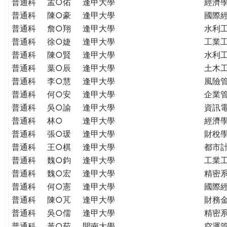
普通科
孟○佑
逢甲大學
經濟
普通科
陳○豪
逢甲大學
國際
普通科
詹○翔
逢甲大學
水利
普通科
徐○婕
逢甲大學
工業
普通科
陳○賢
逢甲大學
水利
普通科
葉○辰
逢甲大學
土木
普通科
李○慧
逢甲大學
風險
普通科
何○安
逢甲大學
企業
普通科
吳○諭
逢甲大學
資訊
普通科
林○
逢甲大學
經濟
普通科
張○瑗
逢甲大學
財稅
普通科
王○棋
逢甲大學
都市
普通科
魏○鈞
逢甲大學
工業
普通科
魏○宏
逢甲大學
精密
普通科
何○憲
逢甲大學
國際
普通科
陳○芃
逢甲大學
財務
普通科
吳○儒
逢甲大學
精密
普通科
黃○茹
開南大學
空運