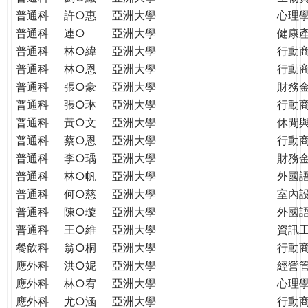
普通科
許○惠
亞洲大學
心理
普通科
連○
亞洲大學
健康
普通科
林○緯
亞洲大學
行動
普通科
林○恩
亞洲大學
行動
普通科
張○豪
亞洲大學
財務
普通科
張○琳
亞洲大學
行動
普通科
黃○文
亞洲大學
休閒
普通科
蔡○恩
亞洲大學
行動
普通科
李○瑀
亞洲大學
財務
普通科
林○帆
亞洲大學
外國
普通科
何○慈
亞洲大學
室內
普通科
陳○璇
亞洲大學
外國語
普通科
王○維
亞洲大學
資訊工
餐飲科
翁○桐
亞洲大學
行動
應外科
洪○妮
亞洲大學
經營
應外科
林○宥
亞洲大學
心理
應外科
尤○涵
亞洲大學
行動