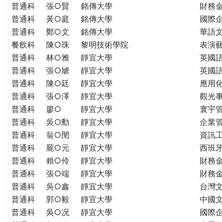
普通科
張○賢
銘傳大學
財務
普通科
黃○庭
銘傳大學
國際
普通科
鄭○文
銘傳大學
華語
餐飲科
陳○珠
黎明技術學院
表演
普通科
林○雅
靜宜大學
英國
普通科
張○虓
靜宜大學
英國
普通科
陳○廷
靜宜大學
應用
普通科
張○澤
靜宜大學
觀光
普通科
廖○
靜宜大學
寰宇
普通科
吳○勳
靜宜大學
企業
普通科
翁○閔
靜宜大學
資訊
普通科
龎○元
靜宜大學
西班
普通科
賴○伶
靜宜大學
財務
普通科
張○端
靜宜大學
財務
普通科
吳○鑫
靜宜大學
台灣
普通科
郭○毅
靜宜大學
中國
普通科
吳○况
靜宜大學
國際企