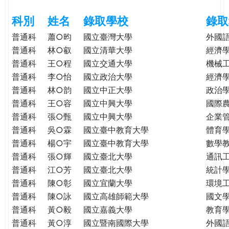
e
際
科別
姓名
錄取學校
錄取
葳
r
格。
普通科
蕭○昀
國立臺灣大學
外國
培
普通科
林○叡
國立清華大學
經濟
e
養
普通科
王○程
國立交通大學
機械
具
普通科
李○怡
國立政治大學
經濟
國
普通科
林○韵
國立中正大學
政治
際
普通科
王○容
國立中興大學
國際
移
普通科
張○甄
國立中興大學
企業
動
普通科
吳○霖
國立臺中教育大學
體育
力
普通科
楊○宇
國立臺中教育大學
數學
的
普通科
張○輝
國立臺北大學
通訊
世
普通科
江○芳
國立臺北大學
統計
界
公
普通科
陳○彰
國立宜蘭大學
環境
民。
普通科
陳○詠
國立高雄師範大學
國文
WAGOR
普通科
黃○毅
國立嘉義大學
教育
TODAY
普通科
黃○淳
國立暨南國際大學
外國