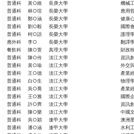
普通科
黃○維
長庚大學
機械
普通科
林○瑄
長榮大學
應用
普通科
鄭○涵
長榮大學
健康
普通科
劉○毅
長榮大學
國際
普通科
柯○語
長榮大學
護理學
應外科
李○
長榮大學
翻譯
餐飲科
陳○萱
真理大學
財政
普通科
陳○伶
淡江大學
資訊
普通科
黃○瑜
淡江大學
外交
普通科
王○德
淡江大學
產業
普通科
白○生
淡江大學
物理
普通科
吳○喬
淡江大學
產業
普通科
王○雅
淡江大學
國際
普通科
許○齊
淡江大學
資訊
普通科
陳○樂
淡江大學
中國
普通科
吳○穎
逢甲大學
澳洲
普通科
潘○涵
逢甲大學
水利