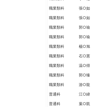
職業類科
張○如
職業類科
張○如
職業類科
郭○瑜
職業類科
郭○瑜
職業類科
楊○旭
職業類科
石○憲
職業類科
温○得
職業類科
郭○臻
職業類科
游○龍
普通科
江○緯
普通科
葉○凱