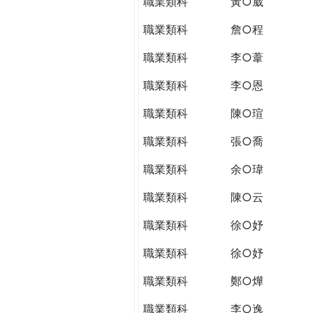
職業類科
黃○崴
職業類科
詹○程
職業類科
李○葦
職業類科
李○恩
職業類科
陳○瑄
職業類科
張○喬
職業類科
余○瑋
職業類科
陳○云
職業類科
徐○妤
職業類科
徐○妤
職業類科
鄭○燁
職業類科
李○逸