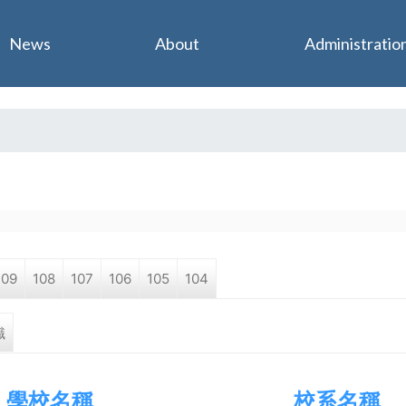
Jump to navigation
News
About
Administratio
109
108
107
106
105
104
職
學校名稱
校系名稱