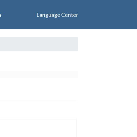
n
Language Center