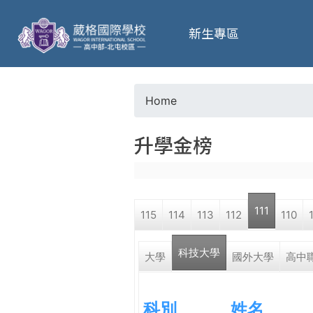
葳
新生專區
格
高
Home
Y
級
升學金榜
o
中
u
學
111
115
114
113
112
110
a
葳
科技大學
r
大學
國外大學
高中
格
國
e
際．
科別
姓名
國