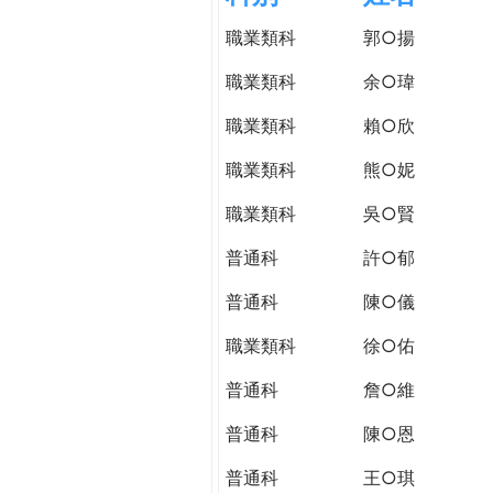
h
際
職業類科
郭○揚
葳
e
格。
職業類科
余○瑋
培
r
職業類科
賴○欣
養
具
職業類科
熊○妮
e
國
際
職業類科
吳○賢
移
普通科
許○郁
動
力
普通科
陳○儀
的
世
職業類科
徐○佑
界
普通科
詹○維
公
民。
普通科
陳○恩
WAGOR
TODAY
普通科
王○琪