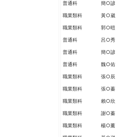
普通科
簡○諺
職業類科
黃○崴
職業類科
郭○暟
普通科
呂○秀
普通科
簡○諺
普通科
魏○佑
職業類科
張○辰
職業類科
張○蓁
職業類科
賴○欣
職業類科
謝○蓁
職業類科
楊○薰