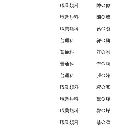
職業類科
陳○偉
職業類科
陳○威
職業類科
蔡○璇
普通科
郭○興
普通科
江○恩
普通科
李○筠
普通科
張○婷
職業類科
程○庭
職業類科
鄭○燁
職業類科
鄭○燁
職業類科
翁○津