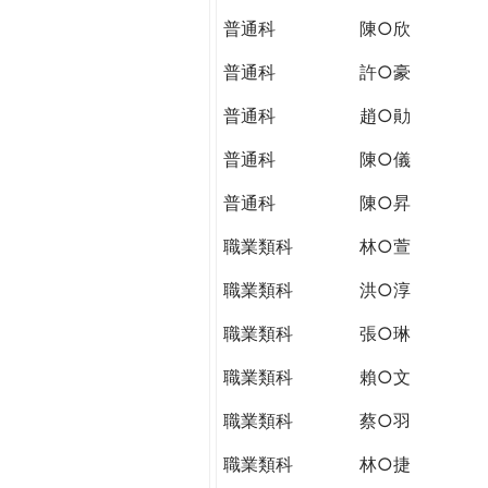
THE
普通科
陳○欣
WORLD
TOMORROW
普通科
許○豪
PUTTING
YOU
普通科
趙○勛
ON
普通科
陳○儀
THE
PATH
普通科
陳○昇
TO
GLOBAL
職業類科
林○萱
CITIZENSHIP
職業類科
洪○淳
職業類科
張○琳
職業類科
賴○文
職業類科
蔡○羽
職業類科
林○捷