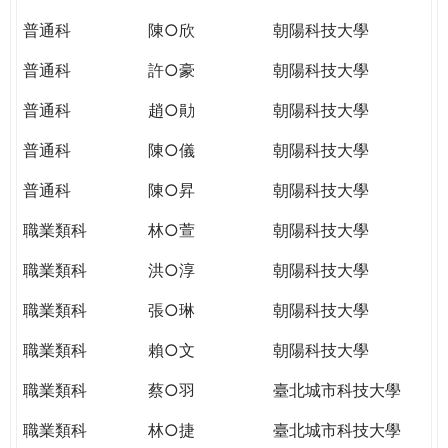
THE
WORLD
普通科
陳○欣
朝陽科技大學
TOMORROW
普通科
許○豪
朝陽科技大學
PUTTING
YOU
普通科
趙○勛
朝陽科技大學
ON
THE
普通科
陳○儀
朝陽科技大學
PATH
普通科
陳○昇
朝陽科技大學
TO
GLOBAL
職業類科
林○萱
朝陽科技大學
CITIZENSHIP
職業類科
洪○淳
朝陽科技大學
職業類科
張○琳
朝陽科技大學
職業類科
賴○文
朝陽科技大學
職業類科
蔡○羽
臺北城市科技大學
職業類科
林○捷
臺北城市科技大學