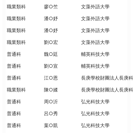
職業類科
廖○竺
文藻外語大學
職業類科
潘○妤
文藻外語大學
職業類科
潘○妤
文藻外語大學
職業類科
劉○宏
文藻外語大學
普通科
魏○廷
輔英科技大學
普通科
劉○宣
輔英科技大學
普通科
江○恩
長庚學校財團法人長庚
職業類科
陳○媃
長庚學校財團法人長庚
普通科
周○沂
弘光科技大學
普通科
呂○秀
弘光科技大學
普通科
葉○凱
弘光科技大學