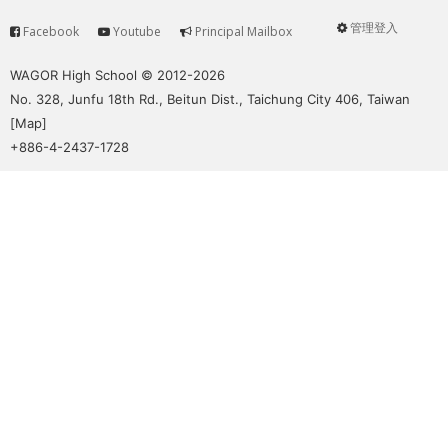
管理登入
Facebook
Youtube
Principal Mailbox
Service
User
menu
WAGOR High School © 2012-2026
No. 328, Junfu 18th Rd., Beitun Dist., Taichung City 406, Taiwan
[
Map
]
+886-4-2437-1728