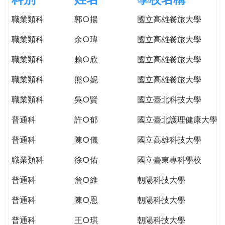
e
際
職業類科
郭○揚
國立高雄餐旅大學
葳
r
格。
職業類科
余○瑋
國立高雄餐旅大學
培
e
養
職業類科
賴○欣
國立高雄餐旅大學
具
職業類科
熊○妮
國立高雄餐旅大學
國
際
職業類科
吳○賢
國立臺北科技大學
移
動
普通科
許○郁
國立臺北護理健康大學
力
普通科
陳○儀
國立高雄科技大學
的
世
職業類科
徐○佑
國立臺東專科學校
界
公
普通科
詹○維
朝陽科技大學
民。
普通科
陳○恩
朝陽科技大學
WAGOR
TODAY
普通科
王○琪
朝陽科技大學