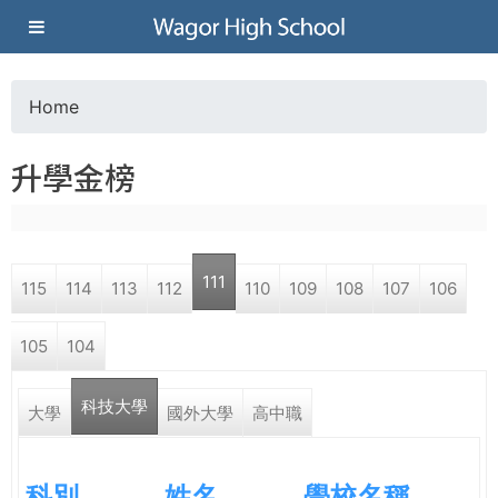
Jump to navigation
葳
格
Home
Y
高
升學金榜
o
級
u
中
111
115
114
113
112
110
109
108
107
106
a
學
105
104
r
葳
科技大學
e
大學
國外大學
高中職
格
國
h
際．
科別
姓名
學校名稱
國