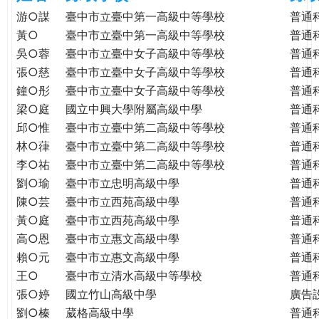
e
際
游○謀
臺中市立臺中第一高級中等學校
普通
葳
黃○
臺中市立臺中第一高級中等學校
普通
r
格。
吳○蓉
臺中市立臺中女子高級中等學校
普通
培
張○慈
臺中市立臺中女子高級中等學校
普通
e
養
鐘○彤
臺中市立臺中女子高級中等學校
普通
具
梁○庭
國立中興大學附屬高級中學
普通
國
邱○惟
臺中市立臺中第二高級中等學校
普通
際
林○葎
臺中市立臺中第二高級中等學校
普通
移
李○祐
臺中市立臺中第二高級中等學校
普通
動
劉○瑜
臺中市立忠明高級中學
普通
力
陳○芸
臺中市立西苑高級中學
普通
的
世
黃○庭
臺中市立西苑高級中學
普通
界
高○恩
臺中市立惠文高級中學
普通
公
賴○元
臺中市立惠文高級中學
普通
民。
王○
臺中市立清水高級中等學校
普通
WAGOR
張○婷
國立竹山高級中學
廣告
TODAY
劉○榛
葳格高級中學
普通