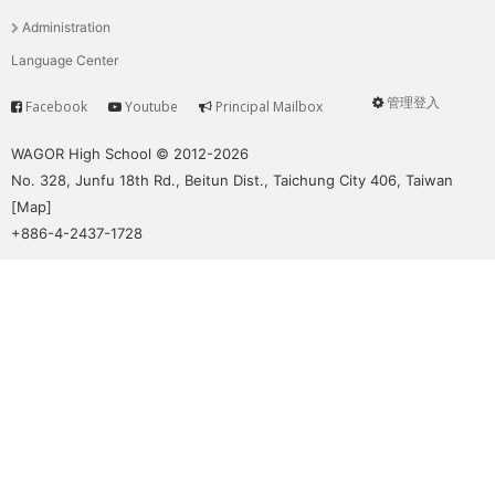
單
Administration
Language Center
管理登入
Facebook
Youtube
Principal Mailbox
Service
User
menu
WAGOR High School © 2012-2026
No. 328, Junfu 18th Rd., Beitun Dist., Taichung City 406, Taiwan
[
Map
]
+886-4-2437-1728