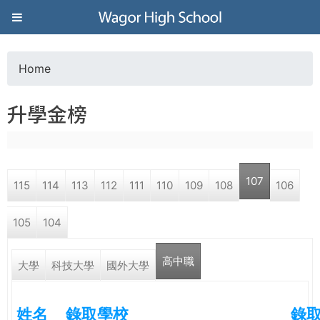
Jump to navigation
葳
格
Home
Y
高
升學金榜
o
級
u
中
107
115
114
113
112
111
110
109
108
106
a
學
105
104
r
葳
高中職
e
大學
科技大學
國外大學
格
國
h
際．
姓名
錄取學校
錄
國