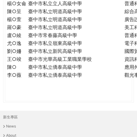
楊○女侖
臺中市私立立人高級中學
普通
陳○呈
臺中市私立明道高級中學
綜合
楊○萱
臺中市私立明道高級中學
廣告
羅○豪
臺中市私立明道高級中學
美工
盧○綾
臺中市常春藤高級中學
普通
尤○逸
臺中市私立嶺東高級中學
電子
劉○姍
臺中市私立新民高級中學
國際
王○竣
臺中市光華高級工業職業學校
資訊
陳○
臺中市私立僑泰高級中學
應用
李○薇
臺中市私立僑泰高級中學
觀光
新生專區
主
News
選
About