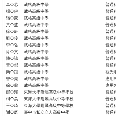
THE
卓○芯
葳格高級中學
普通
WORLD
楊○伊
葳格高級中學
普通
TOMORROW
張○豪
葳格高級中學
普通
PUTTING
黃○盛
葳格高級中學
普通
YOU
徐○軒
葳格高級中學
普通
ON
劉○伶
葳格高級中學
普通
THE
PATH
李○弘
葳格高級中學
普通
TO
肖○文
葳格高級中學
普通
GLOBAL
陳○諺
葳格高級中學
普通
CITIZENSHIP
黃○郁
葳格高級中學
普通
簡○誼
葳格高級中學
觀光
曾○堯
葳格高級中學
應用
徐○瓏
葳格高級中學
應用
邵○翔
東海大學附屬高級中等學校
普通
柯○昊
東海大學附屬高級中等學校
普通
王○琦
東海大學附屬高級中等學校
普通
謝○庭
臺中市私立立人高級中學
普通