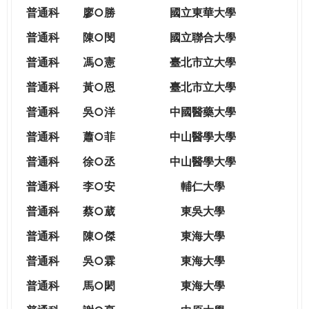
THE
普通科
廖○勝
國立東華大學
WORLD
TOMORROW
普通科
陳○閔
國立聯合大學
PUTTING
普通科
馮○憲
臺北市立大學
YOU
ON
普通科
黃○恩
臺北市立大學
THE
普
通科
吳○洋
中國醫藥大學
PATH
TO
普通科
蕭○菲
中山醫學大學
GLOBAL
普通科
徐○丞
中山醫學大學
CITIZENSHIP
普通科
李○安
輔仁大學
普通科
蔡○葳
東吳大學
普通科
陳○傑
東海大學
普通科
吳○霖
東海大學
普通科
馬○閎
東海大學