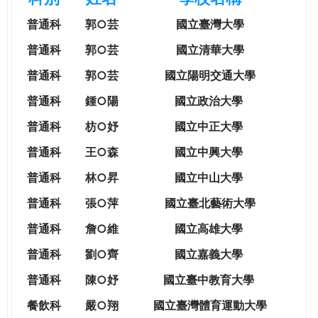
e
際
普通科
郭○芸
國立臺灣大學
葳
r
格。
普通科
郭○芸
國立清華大學
培
普通科
郭○芸
國立陽明交通大學
e
養
具
普通科
鍾○陽
國立政治大學
國
普通科
枋○妤
國立中正大學
際
移
普通科
王○森
國立中興大學
動
普通科
林○昇
國立中山大學
力
的
普通科
張○萍
國立臺北藝術大學
世
普通科
詹○維
國立高雄大學
界
公
普通科
劉○齊
國立嘉義大學
民。
普通科
陳○妤
國立臺中教育大學
WAGOR
TODAY
餐飲科
嚴○翔
國立
臺灣體育運動大學