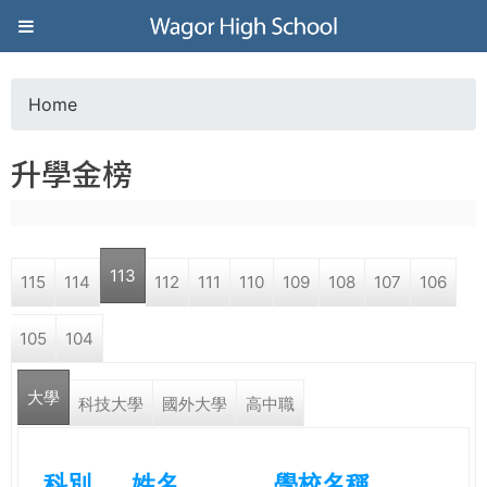
Jump to navigation
葳
格
Home
Y
高
升學金榜
o
級
u
中
113
115
114
112
111
110
109
108
107
106
a
學
105
104
r
葳
大學
e
科技大學
國外大學
高中職
格
國
h
際．
科別
姓名
學校名稱
國