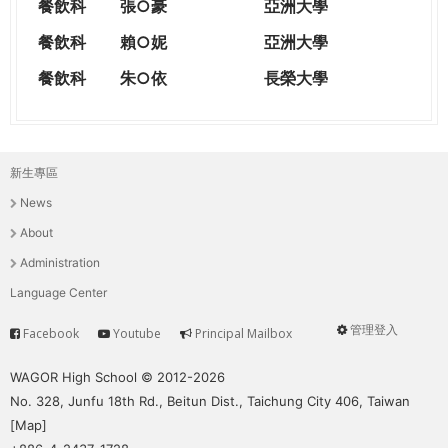
餐飲科
張○豪
亞洲大學
餐飲科
賴○妮
亞洲大學
餐飲科
朱○依
長榮大學
新生專區
主
News
選
About
單
Administration
Language Center
管理登入
Facebook
Youtube
Principal Mailbox
Service
User
menu
WAGOR High School © 2012-2026
No. 328, Junfu 18th Rd., Beitun Dist., Taichung City 406, Taiwan
[
Map
]