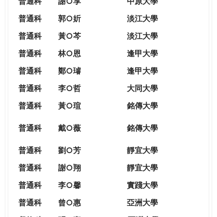
普通科
謝○享
中原大學
普通科
郭○妡
淡江大學
普通科
黃○芩
淡江大學
普通科
林○恩
逢甲大學
普通科
鄭○璿
逢甲大學
普通科
李○哲
大同大學
普通科
黃○瑄
銘傳大學
普通科
戴○薇
銘傳大學
普通科
劉○芳
靜宜大學
普通科
謝○翔
靜宜大學
普通科
李○馨
實踐大學
普通科
曾○惠
亞洲大學