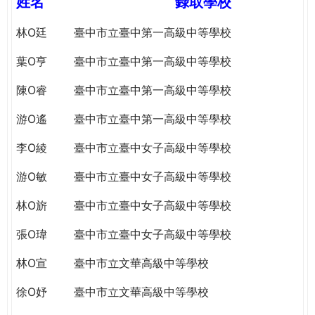
姓名
錄取學校
e
際
葳
林O廷
臺中市立臺中第一高級中等學校
r
格。
葉O亨
臺中市立臺中第一高級中等學校
培
e
養
陳O睿
臺中市立臺中第一高級中等學校
具
國
游O遙
臺中市立臺中第一高級中等學校
際
李O綾
臺中市立臺中女子高級中等學校
移
動
游O敏
臺中市立臺中女子高級中等學校
力
的
林O旂
臺中市立臺中女子高級中等學校
世
界
張O瑋
臺中市立臺中女子高級中等學校
公
林O宣
臺中市立文華高級中等學校
民。
WAGOR
徐O妤
臺中市立文華高級中等學校
TODAY