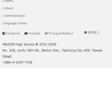
News
選
About
單
Administration
Language Center
管理登入
Facebook
Youtube
Principal Mailbox
Service
User
menu
WAGOR High School © 2012-2026
No. 328, Junfu 18th Rd., Beitun Dist., Taichung City 406, Taiwan
[
Map
]
+886-4-2437-1728