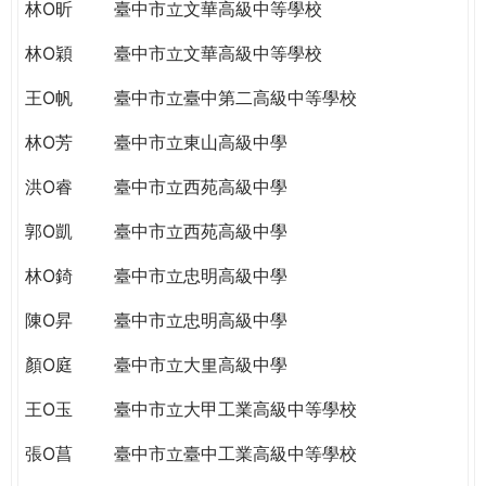
THE
林O昕
臺中市立文華高級中等學校
WORLD
林O穎
臺中市立文華高級中等學校
TOMORROW
PUTTING
王O帆
臺中市立臺中第二高級中等學校
YOU
ON
林O芳
臺中市立東山高級中學
THE
洪O睿
臺中市立西苑高級中學
PATH
TO
郭O凱
臺中市立西苑高級中學
GLOBAL
CITIZENSHIP
林O錡
臺中市立忠明高級中學
陳O昇
臺中市立忠明高級中學
顏O庭
臺中市立大里高級中學
王O玉
臺中市立大甲工業高級中等學校
張O菖
臺中市立臺中工業高級中等學校