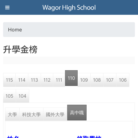
Jump to navigation
葳
格
Home
Y
高
升學金榜
o
級
u
中
110
115
114
113
112
111
109
108
107
106
a
學
105
104
r
葳
高中職
e
大學
科技大學
國外大學
格
國
h
際．
國