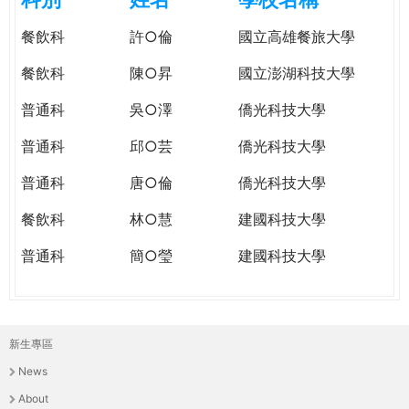
e
際
餐飲科
許○倫
國立高雄餐旅大學
葳
r
格。
餐飲科
陳○昇
國立澎湖科技大學
培
e
養
普通科
吳○澤
僑光科技大學
具
普通科
邱○芸
僑光科技大學
國
際
普通科
唐○倫
僑光科技大學
移
動
餐飲科
林○慧
建國科技大學
力
普通科
簡○瑩
建國科技大學
的
世
界
公
新生專區
民。
主
WAGOR
News
選
TODAY
About