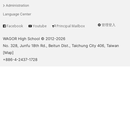
THE
單
Administration
WORLD
Language Center
TOMORROW
PUTTING
管理登入
Facebook
Youtube
Principal Mailbox
Service
User
YOU
ON
menu
WAGOR High School © 2012-2026
THE
No. 328, Junfu 18th Rd., Beitun Dist., Taichung City 406, Taiwan
PATH
[
Map
]
TO
+886-4-2437-1728
GLOBAL
CITIZENSHIP