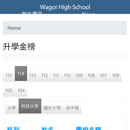
Jump to navigation
葳
新生專區
News
格
Home
Y
高
升學金榜
o
級
u
中
114
115
113
112
111
110
109
108
107
106
a
學
105
104
r
葳
科技大學
e
大學
國外大學
高中職
格
國
h
際．
科別
姓名
學校名稱
國