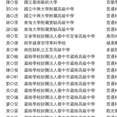
THE
陳○發
國立臺南藝術大學
音樂
WORLD
郭○伶
國立中興大學附屬高級中學
普通
TOMORROW
施○丞
國立中興大學附屬高級中學
普通
PUTTING
林○霈
東海大學附屬實驗高級中學
普通
YOU
謝○駿
東海大學附屬實驗高級中學
普通
ON
簡○育
宜寧學校財團法人臺中市宜寧高級中學
應用
THE
黃○僾
耕莘健康管理專科學校
健康
PATH
黃○華
南投縣私立五育高級中學
多媒
TO
葉○榆
葳格學校財團法人臺中市葳格高級中學
普通
GLOBAL
黃○晉
葳格學校財團法人臺中市葳格高級中學
普通
CITIZENSHIP
陳○發
葳格學校財團法人臺中市葳格高級中學
普通
林○軒
葳格學校財團法人臺中市葳格高級中學
普通
劉○佐
葳格學校財團法人臺中市葳格高級中學
普通
吳○庭
葳格學校財團法人臺中市葳格高級中學
普通
曾○儀
葳格學校財團法人臺中市葳格高級中學
普通
廖○安
葳格學校財團法人臺中市葳格高級中學
普通
黃○霖
葳格學校財團法人臺中市葳格高級中學
觀光