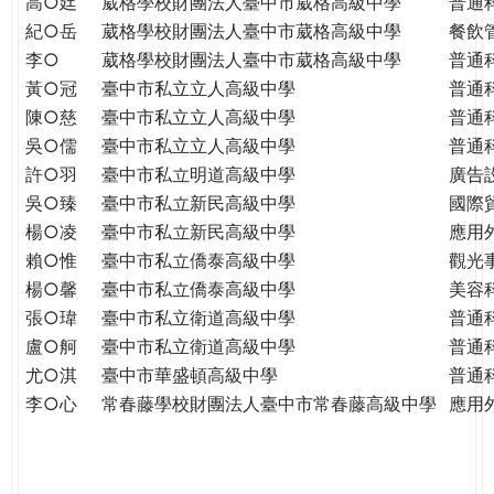
高○廷
葳格學校財團法人臺中市葳格高級中學
普通
紀○岳
葳格學校財團法人臺中市葳格高級中學
餐飲
李○
葳格學校財團法人臺中市葳格高級中學
普通
黃○冠
臺中市私立立人高級中學
普通
陳○慈
臺中市私立立人高級中學
普通
吳○儒
臺中市私立立人高級中學
普通
許○羽
臺中市私立明道高級中學
廣告
吳○臻
臺中市私立新民高級中學
國際
楊○凌
臺中市私立新民高級中學
應用
賴○惟
臺中市私立僑泰高級中學
觀光
楊○馨
臺中市私立僑泰高級中學
美容
張○瑋
臺中市私立衛道高級中學
普通
盧○舸
臺中市私立衛道高級中學
普通
尤○淇
臺中市華盛頓高級中學
普通
李○心
常春藤學校財團法人臺中市常春藤高級中學
應用