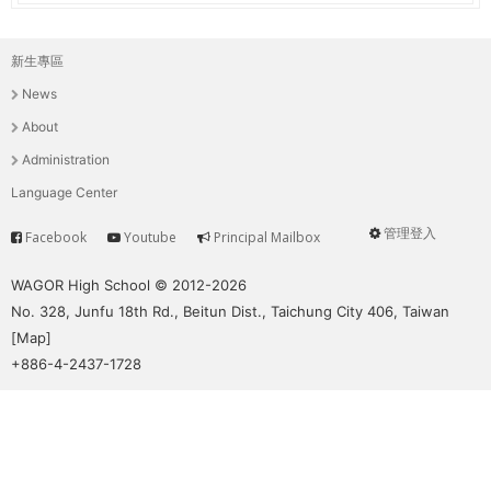
新生專區
主
News
選
About
單
Administration
Language Center
管理登入
Facebook
Youtube
Principal Mailbox
Service
User
menu
WAGOR High School © 2012-2026
No. 328, Junfu 18th Rd., Beitun Dist., Taichung City 406, Taiwan
[
Map
]
+886-4-2437-1728