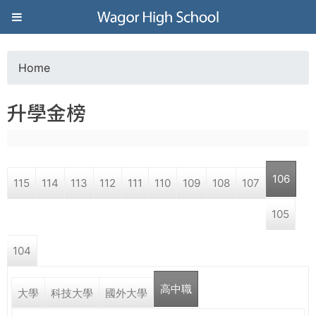
Jump to navigation
葳
格
Home
Y
高
升學金榜
o
級
u
中
106
115
114
113
112
111
110
109
108
107
a
學
105
r
葳
104
e
格
國
高中職
h
大學
科技大學
國外大學
際．
國