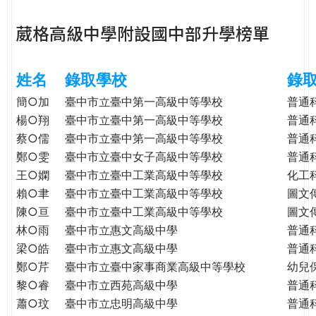
e
際
葳格高級中學附設國中部升學榜單
葳
r
格。
培
姓名
錄取學校
錄
e
養
具
簡○加
臺中市立臺中第一高級中等學校
普通
國
楊○翔
臺中市立臺中第一高級中等學校
普通
際
蔡○儒
臺中市立臺中第一高級中等學校
普通
移
鄭○雯
臺中市立臺中女子高級中等學校
普通
動
王○嫻
臺中市立臺中工業高級中等學校
化工
力
賴○聿
臺中市立臺中工業高級中等學校
圖文
的
陳○亘
臺中市立臺中工業高級中等學校
圖文
世
林○雨
臺中市立惠文高級中學
普通
界
梁○皓
臺中市立惠文高級中學
普通
公
鄭○芹
臺中市立臺中家事商業高級中等學校
幼兒
民。
黎○睿
臺中市立西苑高級中學
普通
WAGOR
TODAY
蕭○玟
臺中市立忠明高級中學
普通