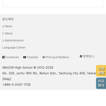
e
際
葳
r
格。
新生專區
主
培
e
News
養
選
具
About
國
單
Administration
際
Language Center
移
動
管理登入
Facebook
Youtube
Principal Mailbox
Service
User
力
的
menu
WAGOR High School © 2012-2026
分眾
世
導覽
No. 328, Junfu 18th Rd., Beitun Dist., Taichung City 406, Taiwan
界
[
Map
]
校區
公
+886-4-2437-1728
捷徑
民。
WAGOR
TODAY