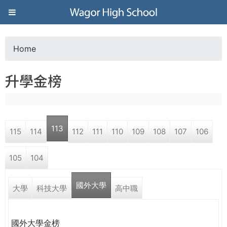
Jump to navigation
葳
格
Home
Y
高
升學金榜
o
級
u
中
113
115
114
112
111
110
109
108
107
106
a
學
105
104
r
葳
國外大學
e
大學
科技大學
高中職
格
國
h
際．
國外大學金榜
國