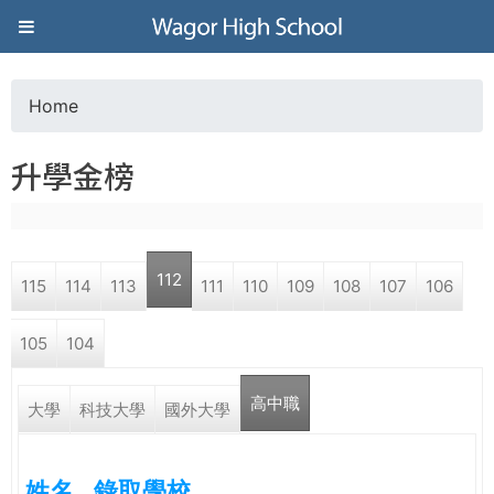
Jump to navigation
葳
格
Home
Y
高
升學金榜
o
級
u
中
112
115
114
113
111
110
109
108
107
106
a
學
105
104
r
葳
高中職
e
大學
科技大學
國外大學
格
國
h
際．
姓名
錄取學校
國