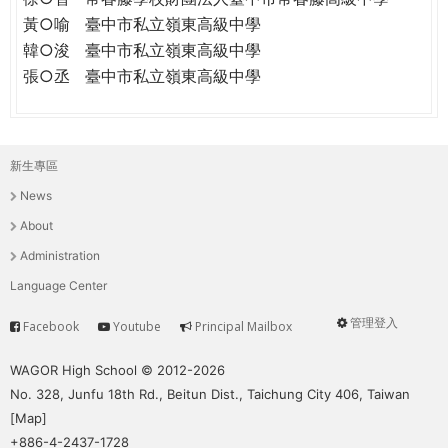
黃○喻
臺中市私立嶺東高級中學
韓○浚
臺中市私立嶺東高級中學
張○丞
臺中市私立嶺東高級中學
新生專區
主
News
選
About
單
Administration
Language Center
管理登入
Facebook
Youtube
Principal Mailbox
Service
User
menu
WAGOR High School © 2012-2026
No. 328, Junfu 18th Rd., Beitun Dist., Taichung City 406, Taiwan
[
Map
]
+886-4-2437-1728