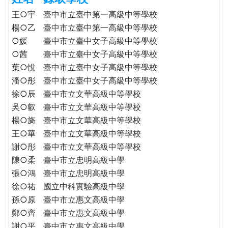
e
際
王○宇
臺中市立臺中第一高級中等學校
葳
楊○乙
臺中市立臺中第一高級中等學校
r
格。
○媛
臺中市立臺中女子高級中等學校
培
○茜
臺中市立臺中女子高級中等學校
e
養
葉○悅
臺中市立臺中女子高級中等學校
具
潘○彤
臺中市立臺中女子高級中等學校
國
徐○辰
臺中市立文華高級中等學校
際
吳○叡
臺中市立文華高級中等學校
移
楊○旖
臺中市立文華高級中等學校
動
力
王○華
臺中市立文華高級中等學校
的
謝○彤
臺中市立文華高級中等學校
世
陳○柔
臺中市立忠明高級中學
界
張○鴻
臺中市立忠明高級中學
公
徐○祐
國立中科實驗高級中學
民。
孫○原
臺中市立惠文高級中學
WAGOR
鄭○齊
臺中市立惠文高級中學
TODAY
謝○平
臺中市立惠文高級中學