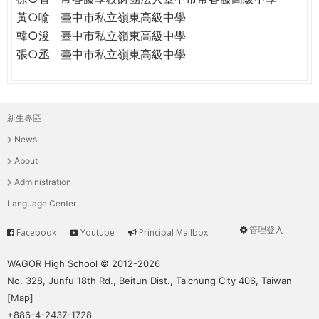
黃○喻
臺中市私立嶺東高級中學
韓○浚
臺中市私立嶺東高級中學
張○丞
臺中市私立嶺東高級中學
新生專區
主
News
選
About
單
Administration
Language Center
管理登入
Facebook
Youtube
Principal Mailbox
Service
User
menu
WAGOR High School © 2012-2026
No. 328, Junfu 18th Rd., Beitun Dist., Taichung City 406, Taiwan
[
Map
]
+886-4-2437-1728