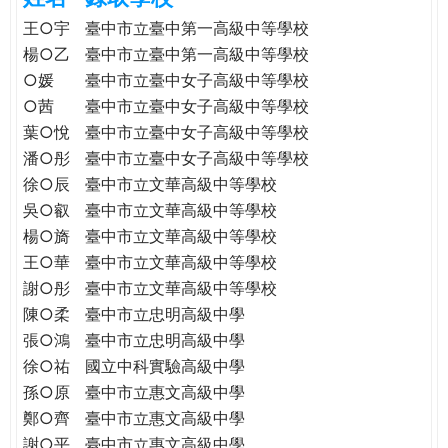
e
際
王○宇
臺中市立臺中第一高級中等學校
葳
楊○乙
臺中市立臺中第一高級中等學校
r
格。
○媛
臺中市立臺中女子高級中等學校
培
○茜
臺中市立臺中女子高級中等學校
e
養
葉○悅
臺中市立臺中女子高級中等學校
具
潘○彤
臺中市立臺中女子高級中等學校
國
徐○辰
臺中市立文華高級中等學校
際
吳○叡
臺中市立文華高級中等學校
移
楊○旖
臺中市立文華高級中等學校
動
力
王○華
臺中市立文華高級中等學校
的
謝○彤
臺中市立文華高級中等學校
世
陳○柔
臺中市立忠明高級中學
界
張○鴻
臺中市立忠明高級中學
公
徐○祐
國立中科實驗高級中學
民。
孫○原
臺中市立惠文高級中學
WAGOR
鄭○齊
臺中市立惠文高級中學
TODAY
謝○平
臺中市立惠文高級中學