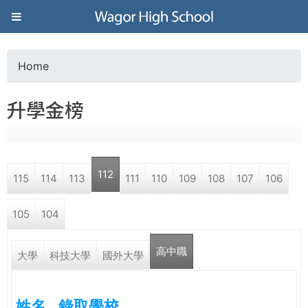
Jump to navigation
葳
格
Home
Y
高
升學金榜
o
級
u
中
112
115
114
113
111
110
109
108
107
106
a
學
105
104
r
葳
高中職
e
大學
科技大學
國外大學
格
國
h
際．
姓名
錄取學校
國