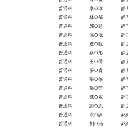
普通科
李○瑜
靜
普通科
林○郁
靜
普通科
邱○慈
靜
普通科
高○沅
靜
普通科
連○靚
靜
普通科
蔡○彤
靜
普通科
王○喬
靜
普通科
張○睿
靜
普通科
張○修
靜
普通科
張○茜
靜
普通科
陳○妮
靜
普通科
謝○恩
靜
普通科
洪○詠
銘
普通科
劉○涵
銘