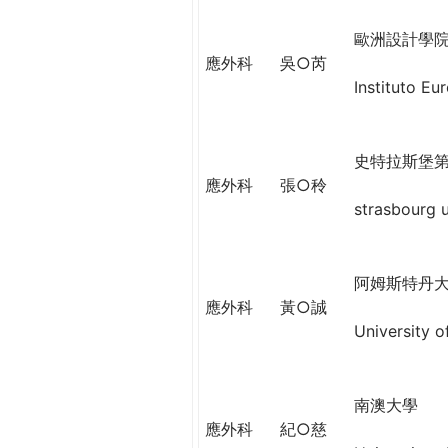
h
際
歐洲設計學
葳
應外科
吳○芮
e
格。
Instituto Eu
培
r
養
具
e
史特拉斯堡
國
應外科
張○秢
際
strasbourg u
移
動
力
阿姆斯特丹
的
應外科
黃○誠
世
University 
界
公
民。
WAGOR
南澳大學
TODAY
應外科
紀○慈