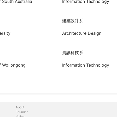
f South Australia
Information Technology
學
建築設計系
ersity
Architecture Design
資訊科技系
of Wollongong
Information Technology
About
Founder
Vision