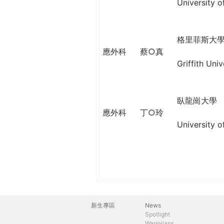
THE
University o
WORLD
TOMORROW
PUTTING
格里菲斯大
YOU
應外科
蔡○真
ON
Griffith Univ
THE
PATH
TO
臥龍崗大學
GLOBAL
應外科
丁○玲
CITIZENSHIP
University 
新生專區
News
主
Spotlight
Wagorians