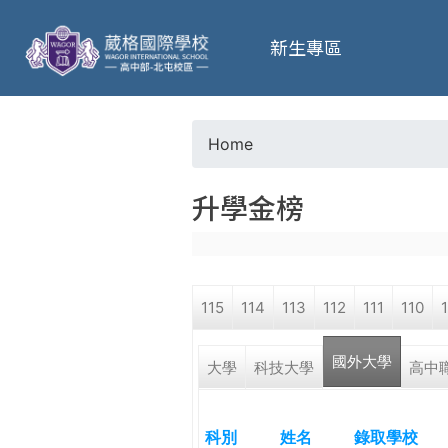
葳
新生專區
格
高
Home
Y
級
升學金榜
o
中
u
學
115
114
113
112
111
110
a
葳
國外大學
r
大學
科技大學
高中
格
國
e
際．
科別
姓名
錄取學校
國