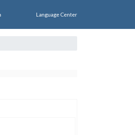
n
Language Center