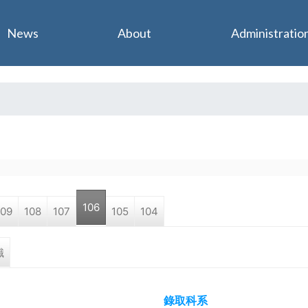
Jump to navigation
News
About
Administratio
106
109
108
107
105
104
職
錄取科系