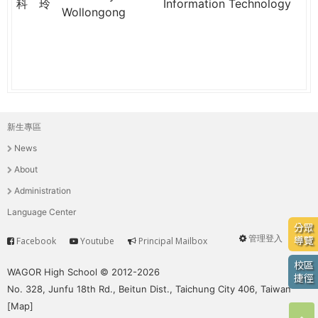
科
玲
Information Technology
Wollongong
新生專區
主
News
選
About
單
Administration
Language Center
分眾
管理登入
導覽
Facebook
Youtube
Principal Mailbox
Service
User
校區
menu
WAGOR High School © 2012-2026
捷徑
No. 328, Junfu 18th Rd., Beitun Dist., Taichung City 406, Taiwan
[
Map
]