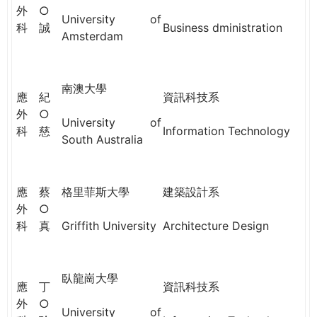
THE
外
○
University of
WORLD
科
誠
Business dministration
Amsterdam
TOMORROW
PUTTING
YOU
ON
南澳大學
應
紀
資訊科技系
THE
外
○
PATH
University of
科
慈
Information Technology
TO
South Australia
GLOBAL
CITIZENSHIP
應
蔡
格里菲斯大學
建築設計系
外
○
科
真
Griffith University
Architecture Design
臥龍崗大學
應
丁
資訊科技系
外
○
University of