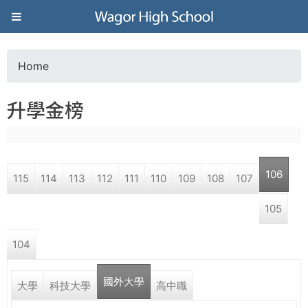
Jump to navigation
葳
格
Home
Y
高
升學金榜
o
級
u
中
106
115
114
113
112
111
110
109
108
107
a
學
105
r
葳
104
e
格
國
國外大學
h
大學
科技大學
高中職
際．
國