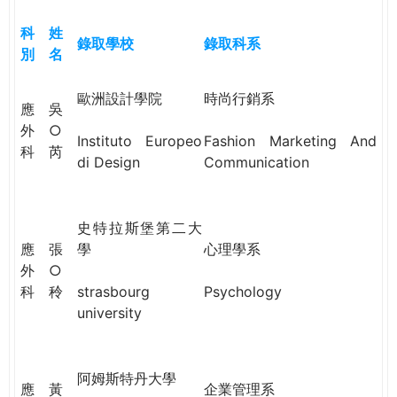
e
際
科
姓
葳
錄取學校
錄取科系
別
名
r
格。
培
歐洲設計學院
時尚行銷系
e
養
應
吳
具
外
○
Instituto Europeo
Fashion Marketing And
國
科
芮
di Design
Communication
際
移
動
史特拉斯堡第二大
力
應
張
學
心理學系
的
外
○
世
科
秢
strasbourg
Psychology
界
university
公
民。
WAGOR
阿姆斯特丹大學
TODAY
應
黃
企業管理系