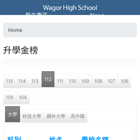
Jump to navigation
葳
新生專區
News
格
Home
Y
高
升學金榜
o
級
u
中
112
115
114
113
111
110
109
108
107
106
a
學
105
104
r
葳
大學
e
科技大學
國外大學
高中職
格
國
h
際．
科別
姓名
學校名稱
國