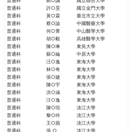
普通科
鄭○誠
國立聯合大學
THE
普通科
許○旻
國立金門大學
WORLD
TOMORROW
普通科
黃○霖
臺北市立大學
PUTTING
普通科
蔡○諭
中國醫藥大學
YOU
普通科
何○菁
中山醫學大學
ON
普通科
胡○毅
高雄醫學大學
THE
普通科
陳○琳
東吳大學
PATH
普通科
蘇○綸
中原大學
TO
普通科
汪○逸
東海大學
GLOBAL
普通科
林○奇
東海大學
CITIZENSHIP
普通科
張○婕
東海大學
普通科
陳○宇
東海大學
普通科
洪○涵
東海大學
普通科
汪○逸
東海大學
普通科
陳○瑄
淡江大學
普通科
黎○吟
淡江大學
普通科
王○蘋
淡江大學
普通科
張 ○
淡江大學