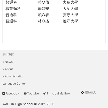
普通科
賴○佑
大葉大學
職業類科
賴○樂
大葉大學
普通科
賴○睿
義守大學
普通科
林○杰
義守大學
新生專區
主
News
選
About
單
Administration
Language Center
管理登入
Facebook
Youtube
Principal Mailbox
Service
User
menu
WAGOR High School © 2012-2026