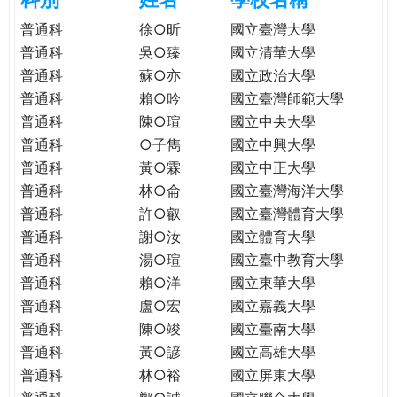
e
際
普通科
徐○昕
國立臺灣大學
葳
普通科
吳○臻
國立清華大學
r
格。
普通科
蘇○亦
國立政治大學
培
普通科
賴○吟
國立臺灣師範大學
e
養
普通科
陳○瑄
國立中央大學
具
普通科
○子雋
國立中興大學
國
際
普通科
黃○霖
國立中正大學
移
普通科
林○侖
國立臺灣海洋大學
動
普通科
許○叡
國立臺灣體育大學
力
普通科
謝○汝
國立體育大學
的
普通科
湯○瑄
國立臺中教育大學
世
普通科
賴○洋
國立東華大學
界
普通科
盧○宏
國立嘉義大學
公
普通科
陳○竣
國立臺南大學
民。
普通科
黃○諺
國立高雄大學
WAGOR
普通科
林○裕
國立屏東大學
TODAY