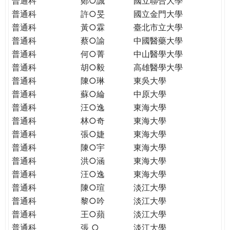
普通科
鄭○誠
國立聯合大學
THE
普通科
許○旻
國立金門大學
WORLD
TOMORROW
普通科
黃○霖
臺北市立大學
PUTTING
普通科
蔡○諭
中國醫藥大學
YOU
普通科
何○菁
中山醫學大學
ON
普通科
胡○毅
高雄醫學大學
THE
普通科
陳○琳
東吳大學
PATH
普通科
蘇○綸
中原大學
TO
普通科
汪○逸
東海大學
GLOBAL
普通科
林○奇
東海大學
CITIZENSHIP
普通科
張○婕
東海大學
普通科
陳○宇
東海大學
普通科
洪○涵
東海大學
普通科
汪○逸
東海大學
普通科
陳○瑄
淡江大學
普通科
黎○吟
淡江大學
普通科
王○蘋
淡江大學
普通科
張 ○
淡江大學