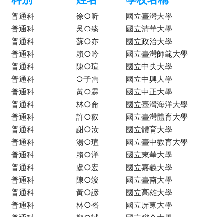
e
際
普通科
徐○昕
國立臺灣大學
葳
普通科
吳○臻
國立清華大學
r
格。
普通科
蘇○亦
國立政治大學
培
普通科
賴○吟
國立臺灣師範大學
e
養
普通科
陳○瑄
國立中央大學
具
普通科
○子雋
國立中興大學
國
際
普通科
黃○霖
國立中正大學
移
普通科
林○侖
國立臺灣海洋大學
動
普通科
許○叡
國立臺灣體育大學
力
普通科
謝○汝
國立體育大學
的
普通科
湯○瑄
國立臺中教育大學
世
普通科
賴○洋
國立東華大學
界
普通科
盧○宏
國立嘉義大學
公
普通科
陳○竣
國立臺南大學
民。
普通科
黃○諺
國立高雄大學
WAGOR
普通科
林○裕
國立屏東大學
TODAY