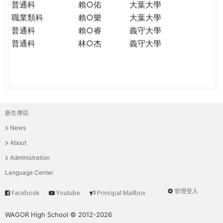
普通科
賴○佑
大葉大學
職業類科
賴○樂
大葉大學
普通科
賴○睿
義守大學
普通科
林○杰
義守大學
新生專區
主
News
選
About
單
Administration
Language Center
管理登入
Facebook
Youtube
Principal Mailbox
Service
User
menu
WAGOR High School © 2012-2026