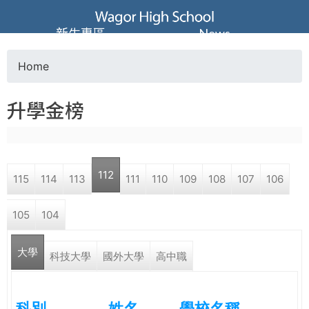
Jump to navigation
葳
新生專區
News
格
Home
Y
高
升學金榜
o
級
u
中
112
115
114
113
111
110
109
108
107
106
a
學
105
104
r
葳
大學
e
科技大學
國外大學
高中職
格
國
h
際．
科別
姓名
學校名稱
國