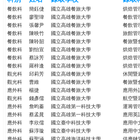
e
際
餐飲科
簡鈺倢
國立高雄餐旅大學
烘焙管
葳
餐飲科
廖聖瑋
國立高雄餐旅大學
餐飲管
r
格。
餐飲科
張馨尹
國立高雄餐旅大學
餐飲管
培
餐飲科
陳映竹
國立高雄餐旅大學
旅館管
e
養
餐飲科
陳聆韶
國立高雄餐旅大學
餐旅暨
具
餐飲科
劉怡宣
國立高雄餐旅大學
烘焙管
國
餐飲科
蔡詠芳
國立高雄餐旅大學
烘焙管
際
餐飲科
羅梓逢
國立高雄餐旅大學
烘焙管
移
觀光科
邱莉芳
國立高雄餐旅大學
休閒暨
動
力
觀光科
曹維
國立高雄餐旅大學
餐旅暨
的
應外科
楊捷
國立高雄餐旅大學
應用外
世
觀光科
錢彥儒
國立高雄餐旅大學
航空暨
界
應外科
詹昀蓁
國立高雄第一科技大學
運籌管
公
應外科
蔡孟晁
國立高雄第一科技大學
應用英
民。
應外科
李欣儒
國立臺中科技大學
應用中
WAGOR
應外科
蘇淳璇
國立臺中科技大學
應用中
TODAY
應外科
蘇聖涵
國立高雄海洋科技大學
供應鏈