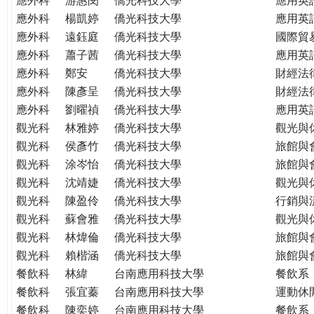
應外科
楊凱婷
僑光科技大學
應用英
應外科
遠鈺庭
僑光科技大學
國際貿
應外科
蕭子茜
僑光科技大學
應用英
應外科
鄭安
僑光科技大學
財經法
應外科
陳彥呈
僑光科技大學
財經法
應外科
劉曜禎
僑光科技大學
應用英
觀光科
林雅婷
僑光科技大學
觀光與
觀光科
侯彥竹
僑光科技大學
旅館與
觀光科
涂岑怡
僑光科技大學
旅館與
觀光科
沈靖婕
僑光科技大學
觀光與
觀光科
陳盈伶
僑光科技大學
行銷與
觀光科
蘇會雅
僑光科技大學
觀光與
觀光科
林煒倫
僑光科技大學
旅館與
觀光科
賴楷涵
僑光科技大學
旅館與
餐飲科
林緯
台南應用科技大學
餐飲系
餐飲科
張宜蓁
台南應用科技大學
運動休
餐飲科
陳奕婷
台南應用科技大學
餐飲系