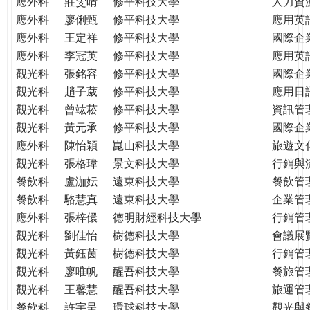
應外科
莊雯晴
修平科技大學
人力資
應外科
廖俐甄
修平科技大學
應用英
應外科
王定祥
修平科技大學
國際企
應外科
李冠英
修平科技大學
應用英
觀光科
張銘容
修平科技大學
國際企
觀光科
趙子葳
修平科技大學
應用日
觀光科
曾竑菘
修平科技大學
資訊管
觀光科
黃元承
修平科技大學
國際企
應外科
陳怡穎
崑山科技大學
旅遊文
觀光科
張格瑋
景文科技大學
行銷與
餐飲科
盧泇妘
遠東科技大學
餐飲管
餐飲科
駱慧真
遠東科技大學
企業管
應外科
張梓儇
德明財經科技大學
行銷管
觀光科
劉佳怡
樹德科技大學
會議展
觀光科
黃鈺茵
樹德科技大學
行銷管
觀光科
廖唯帆
醒吾科技大學
餐旅管
觀光科
王馨慧
醒吾科技大學
旅運管
餐飲科
許宇呈
環球科技大學
觀光與