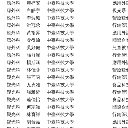
應外科
瞿梓安
中臺科技大學
應用外
應外科
白皓宇
中臺科技大學
視光系
應外科
李昶毅
中臺科技大學
醫療暨
應外科
洪冠承
中臺科技大學
行銷管
應外科
黃裕昇
中臺科技大學
應用外
應外科
粟得綸
中臺科技大學
國際企
應外科
吳妤庭
中臺科技大學
兒童教
應外科
張群涵
中臺科技大學
行銷管
應外科
楊斯涵
中臺科技大學
應用外
觀光科
林佳蓉
中臺科技大學
醫療暨
觀光科
張巧函
中臺科技大學
行銷管
觀光科
尤貞雅
中臺科技大學
食品科
觀光科
張雅婷
中臺科技大學
行銷管
觀光科
連佳怡
中臺科技大學
食品科
觀光科
何宗穎
中臺科技大學
國際企
觀光科
林育祥
中臺科技大學
行銷管
觀光科
胡晉嘉
中臺科技大學
應用外