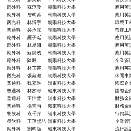
應外科
蘇淳璇
朝陽科技大學
應用英
應外科
詹昀蓁
朝陽科技大學
應用英
觀光科
林博宇
朝陽科技大學
環境工
普通科
吳承霖
朝陽科技大學
營建工
應外科
羅子珽
朝陽科技大學
應用英
應外科
林易姍
朝陽科技大學
應用英
應外科
蘇虞琇
朝陽科技大學
應用英
應外科
陳毅
朝陽科技大學
企業管
應外科
林芷芸
朝陽科技大學
應用英
觀光科
張菀洳
朝陽科技大學
休閒事
普通科
魏嘉琳
嶺東科技大學
國際企
普通科
林杰瑩
嶺東科技大學
國際企
普通科
王怡萱
嶺東科技大學
財務金
普通科
楊芳勻
嶺東科技大學
財務金
餐飲科
袁千卉
嶺東科技大學
行銷與
餐飲科
王孫熙喆
嶺東科技大學
企業管
應外科
劉昀潔
嶺東科技大學
流行設