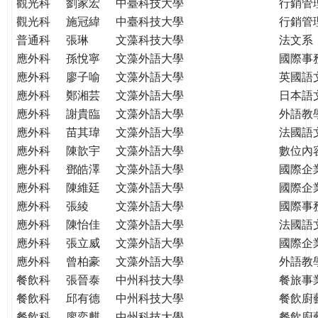
觀光科
劉家宏
中臺科技大學
行銷管
觀光科
施冠緯
中臺科技大學
行銷管
普通科
張琳
文藻科技大學
法文系
應外科
孫悅寧
文藻外語大學
國際事
應外科
廖子喻
文藻外語大學
英國語
應外科
鄭湘芸
文藻外語大學
日本語
應外科
謝貴臨
文藻外語大學
外語教
應外科
苗其瑋
文藻外語大學
法國語
應外科
陳歆宇
文藻外語大學
數位內
應外科
鄧皓澤
文藻外語大學
國際企
應外科
陳維廷
文藻外語大學
國際企
應外科
張綾
文藻外語大學
國際事
應外科
陳怡佳
文藻外語大學
法國語
應外科
張立威
文藻外語大學
國際企
應外科
曾柏豪
文藻外語大學
外語教
餐飲科
張晉泰
中州科技大學
餐旅事
餐飲科
邱有德
中州科技大學
餐飲廚
餐飲科
廖奕麒
中州科技大學
餐飲廚