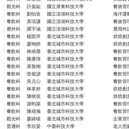
THE
觀光科
許嘉紘
國立屏東科技大學
餐旅管
WORLD
餐飲科
劉怡宣
國立澎湖科技大學
海洋運
TOMORROW
餐飲科
黃瑢謙
國立澎湖科技大學
餐旅管
PUTTING
應外科
羅宇涵
國立澎湖科技大學
應用外
YOU
ON
餐飲科
楊凱萍
臺北城市科技大學
烘焙創
THE
餐飲科
廖翊婷
臺北城市科技大學
烘焙創
PATH
餐飲科
林靖傑
臺北城市科技大學
餐飲管
TO
餐飲科
陳彥瑋
臺北城市科技大學
餐飲管
GLOBAL
餐飲科
黃敦翊
臺北城市科技大學
餐飲管
CITIZENSHIP
餐飲科
曾俊諺
臺北城市科技大學
餐飲管
餐飲科
吳元心
臺北城市科技大學
餐飲管
餐飲科
林韋婷
臺北城市科技大學
烘焙創
餐飲科
陳映筑
臺北城市科技大學
烘焙創
餐飲科
謝昀築
臺北城市科技大學
餐飲管
餐飲科
陳靖瀚
臺北城市科技大學
餐飲管
觀光科
廖緯竣
臺北城市科技大學
企業管
普通科
李欣晏
中臺科技大學
老人照