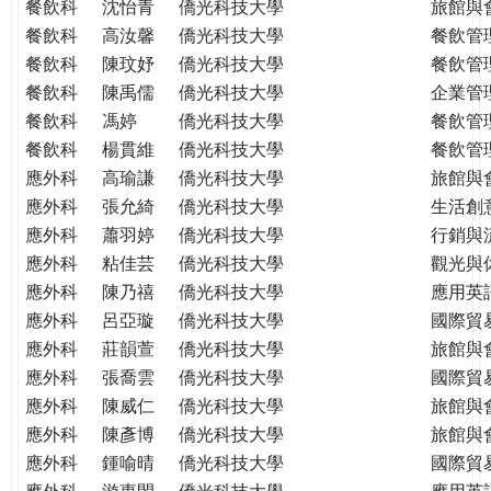
餐飲科
沈怡青
僑光科技大學
旅館與
餐飲科
高汝馨
僑光科技大學
餐飲管
餐飲科
陳玟妤
僑光科技大學
餐飲管
餐飲科
陳禹儒
僑光科技大學
企業管
餐飲科
馮婷
僑光科技大學
餐飲管
餐飲科
楊貫維
僑光科技大學
餐飲管
應外科
高瑜謙
僑光科技大學
旅館與
應外科
張允綺
僑光科技大學
生活創
應外科
蕭羽婷
僑光科技大學
行銷與
應外科
粘佳芸
僑光科技大學
觀光與
應外科
陳乃禧
僑光科技大學
應用英
應外科
呂亞璇
僑光科技大學
國際貿
應外科
莊韻萱
僑光科技大學
旅館與
應外科
張喬雲
僑光科技大學
國際貿
應外科
陳威仁
僑光科技大學
旅館與
應外科
陳彥博
僑光科技大學
旅館與
應外科
鍾喻晴
僑光科技大學
國際貿
應外科
游惠閔
僑光科技大學
應用英