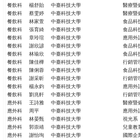
餐飲科
楊舒貽
中臺科技大學
醫療暨
餐飲科
蔡雯婷
中臺科技大學
醫療暨
餐飲科
林家萱
中臺科技大學
食品科
餐飲科
張育綺
中臺科技大學
食品科
餐飲科
章玲瑄
中臺科技大學
應用外
餐飲科
謝欣諺
中臺科技大學
食品科
餐飲科
林瑜欣
中臺科技大學
食品科
餐飲科
陳佳樺
中臺科技大學
行銷管
餐飲科
陳俐蓉
中臺科技大學
食品科
餐飲科
謝采昕
中臺科技大學
行銷管
餐飲科
楊永鈞
中臺科技大學
應用外
餐飲科
劉兆軒
中臺科技大學
行銷管
應外科
王詩雅
中臺科技大學
醫療暨
應外科
周平
中臺科技大學
應用外
應外科
林晏甄
中臺科技大學
視光系
應外科
郭崇靖
中臺科技大學
兒童教
應外科
謝怡珣
中臺科技大學
國際企