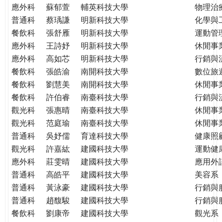
應外科
蘇郁萱
輔英科技大學
物理治
普通科
蔡瑀謙
明新科技大學
化學與
餐飲科
張舒雁
明新科技大學
運動管
應外科
王詩妤
明新科技大學
休閒事
應外科
高如芯
明新科技大學
行銷與
餐飲科
張皓渝
南開科技大學
數位旅
餐飲科
劉慧美
南開科技大學
休閒事
餐飲科
許伯睿
南臺科技大學
行銷與
觀光科
張惠晴
南臺科技大學
休閒事
觀光科
范庭瑜
南臺科技大學
休閒事
普通科
吳妤儒
育達科技大學
健康照
觀光科
許嘉紘
建國科技大學
運動健
應外科
莊雯晴
建國科技大學
應用外
普通科
高皓平
建國科技大學
美容系
普通科
黃泳豪
建國科技大學
行銷與
普通科
趙馥駿
建國科技大學
行銷與
餐飲科
劉康帝
建國科技大學
觀光系