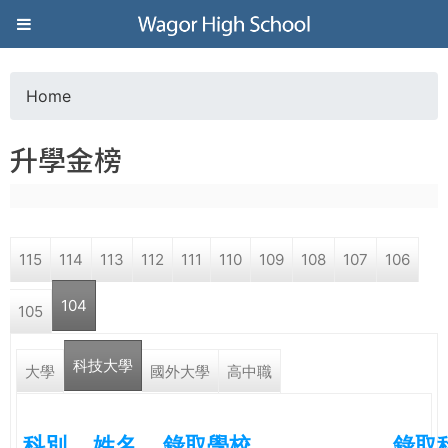
Jump to navigation
葳
格
Home
Y
高
升學金榜
o
級
u
中
115
114
113
112
111
110
109
108
107
106
a
學
104
105
r
葳
科技大學
(active tab)
e
大學
國外大學
高中職
格
國
h
際．
科別
姓名
錄取學校
錄取
國