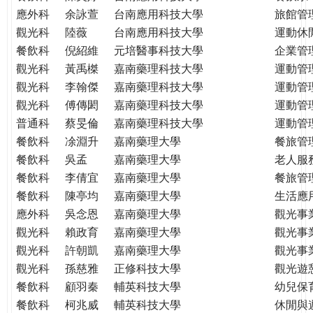
應外科
余詠萱
台南應用科技大學
旅館管
觀光科
陸薇
台南應用科技大學
運動休
餐飲科
倪紹維
元培醫事科技大學
企業管
觀光科
黃禹榤
嘉南藥理科技大學
運動管
觀光科
李翰傑
嘉南藥理科技大學
運動管
觀光科
傅傳閎
嘉南藥理科技大學
運動管
普通科
蔡旻倫
嘉南藥理科技大學
運動管
餐飲科
凃淵升
嘉南藥理大學
餐旅管
餐飲科
吳孟
嘉南藥理大學
老人服
餐飲科
李倩宜
嘉南藥理大學
餐旅管
餐飲科
陳亭均
嘉南藥理大學
生活應
應外科
吳念恩
嘉南藥理大學
觀光事
觀光科
賴政育
嘉南藥理大學
觀光事
觀光科
許朝凱
嘉南藥理大學
觀光事
觀光科
孫慈雅
正修科技大學
觀光遊
餐飲科
顧羽秦
輔英科技大學
幼兒保
餐飲科
柯兆威
輔英科技大學
休閒與