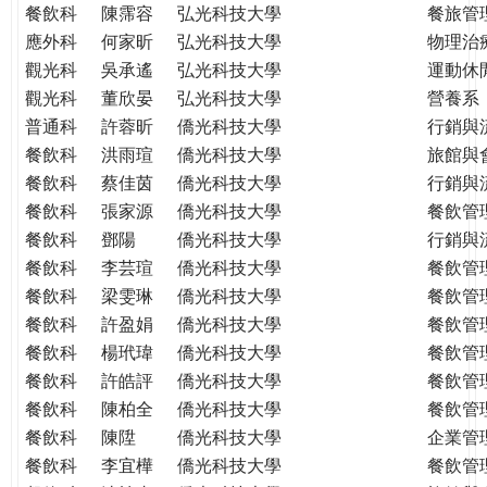
餐飲科
陳霈容
弘光科技大學
餐旅管
應外科
何家昕
弘光科技大學
物理治
觀光科
吳承遙
弘光科技大學
運動休
觀光科
董欣晏
弘光科技大學
營養系
普通科
許蓉昕
僑光科技大學
行銷與
餐飲科
洪雨瑄
僑光科技大學
旅館與
餐飲科
蔡佳茵
僑光科技大學
行銷與
餐飲科
張家源
僑光科技大學
餐飲管
餐飲科
鄧陽
僑光科技大學
行銷與
餐飲科
李芸瑄
僑光科技大學
餐飲管
餐飲科
梁雯琳
僑光科技大學
餐飲管
餐飲科
許盈娟
僑光科技大學
餐飲管
餐飲科
楊玳瑋
僑光科技大學
餐飲管
餐飲科
許皓評
僑光科技大學
餐飲管
餐飲科
陳柏全
僑光科技大學
餐飲管
餐飲科
陳陞
僑光科技大學
企業管
餐飲科
李宜樺
僑光科技大學
餐飲管