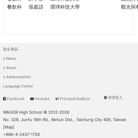
餐飲科
張庭語
環球科技大學
觀光與
新生專區
主
News
選
About
單
Administration
Language Center
管理登入
Facebook
Youtube
Principal Mailbox
Service
User
menu
WAGOR High School © 2012-2026
No. 328, Junfu 18th Rd., Beitun Dist., Taichung City 406, Taiwan
[
Map
]
+886-4-2437-1728