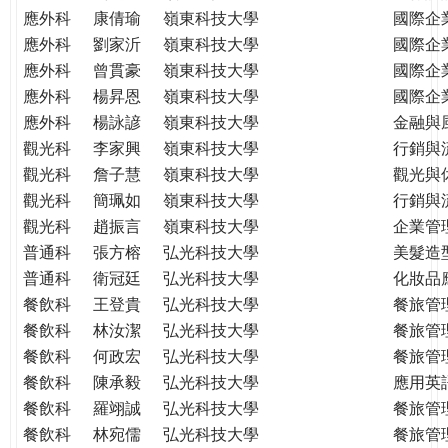
應外科
康倩瑜
嶺東科技大學
國際企
應外科
劉家沂
嶺東科技大學
國際企
應外科
曾貫豪
嶺東科技大學
國際企
應外科
楊昇恩
嶺東科技大學
國際企
應外科
楊詠諺
嶺東科技大學
金融與
觀光科
李家興
嶺東科技大學
行銷與
觀光科
詹子慧
嶺東科技大學
觀光與
觀光科
簡珮如
嶺東科技大學
行銷與
觀光科
趙振言
嶺東科技大學
企業管
普通科
張方榕
弘光科技大學
美髮造
普通科
衛冠廷
弘光科技大學
化妝品
餐飲科
王登貴
弘光科技大學
餐旅管
餐飲科
林汝潔
弘光科技大學
餐旅管
餐飲科
何政宏
弘光科技大學
餐旅管
餐飲科
陳承毅
弘光科技大學
應用英
餐飲科
羅翊誠
弘光科技大學
餐旅管
餐飲科
林宛儒
弘光科技大學
餐旅管