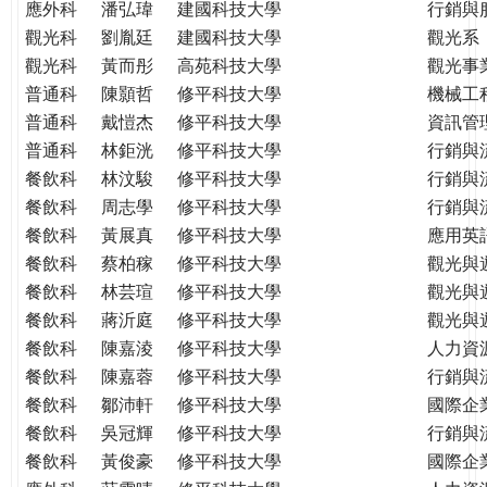
應外科
潘弘瑋
建國科技大學
行銷與
觀光科
劉胤廷
建國科技大學
觀光系
觀光科
黃而彤
高苑科技大學
觀光事
普通科
陳顥哲
修平科技大學
機械工
普通科
戴愷杰
修平科技大學
資訊管
普通科
林鉅洸
修平科技大學
行銷與
餐飲科
林汶駿
修平科技大學
行銷與
餐飲科
周志學
修平科技大學
行銷與
餐飲科
黃展真
修平科技大學
應用英
餐飲科
蔡柏稼
修平科技大學
觀光與
餐飲科
林芸瑄
修平科技大學
觀光與
餐飲科
蔣沂庭
修平科技大學
觀光與
餐飲科
陳嘉淩
修平科技大學
人力資
餐飲科
陳嘉蓉
修平科技大學
行銷與
餐飲科
鄒沛軒
修平科技大學
國際企
餐飲科
吳冠輝
修平科技大學
行銷與
餐飲科
黃俊豪
修平科技大學
國際企