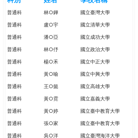
e
際
普通科
林○鏵
國立臺灣大學
葳
r
格。
普通科
盧○宇
國立清華大學
培
e
養
普通科
潘○亞
國立成功大學
具
普通科
林○伃
國立政治大學
國
際
普通科
楊○禾
國立中正大學
移
動
普通科
黃○喻
國立中興大學
力
普通科
王○懿
國立高雄大學
的
世
普通科
黃○霓
國立嘉義大學
界
公
普通科
黃○婷
國立臺中教育大學
民。
普通科
張○家
國立臺中教育大學
WAGOR
TODAY
普通科
吳○洋
國立臺灣海洋大學