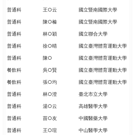
THE
WORLD
普通科
王○云
國立暨南國際大學
TOMORROW
普通科
陳○榛
國立暨南國際大學
PUTTING
YOU
普通科
林○穎
國立聯合大學
ON
THE
普通科
徐○晴
國立臺灣體育運動大學
PATH
普通科
陳○
國立臺灣體育運動大學
TO
GLOBAL
餐飲科
吳○賢
國立臺灣體育運動大學
CITIZENSHIP
餐飲科
張○均
國立臺灣體育運動大學
普通科
林○澄
臺北市立大學
普通科
湯○云
高雄醫學大學
普通科
苗○友
中國醫藥大學
普通科
王○瑄
中山醫學大學