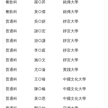
餐飲科
羅○昇
銘傳大學
餐飲科
黃○傑
銘傳大學
普通科
吳○妍
靜宜大學
普通科
謝○宏
靜宜大學
普通科
游○謙
靜宜大學
普通科
李○庭
靜宜大學
普通科
施○文
靜宜大學
普通科
尤○漩
實踐大學
普通科
王○臻
中國文化大學
普通科
陳○榛
中國文化大學
普通科
黃○恩
中國文化大學
普通科
鄭○勻
亞洲大學