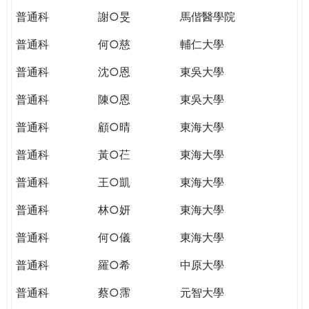
普通科
謝○旻
馬偕醫學院
普通科
何○慈
輔仁大學
普通科
沈○恩
東吳大學
普通科
陳○恩
東吳大學
普通科
顧○晴
東海大學
普通科
黃○芢
東海大學
普通科
王○凱
東海大學
普通科
林○妍
東海大學
普通科
何○儀
東海大學
普通科
羅○希
中原大學
普通科
蔡○霈
元智大學