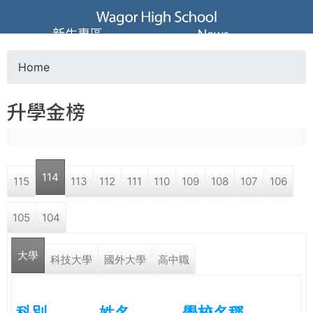
Jump to navigation
葳
新生專區
News
格
Home
Y
高
升學金榜
o
級
u
中
114
115
113
112
111
110
109
108
107
106
a
學
105
104
r
葳
大學
e
科技大學
國外大學
高中職
格
國
h
際．
科別
姓名
學校名稱
國