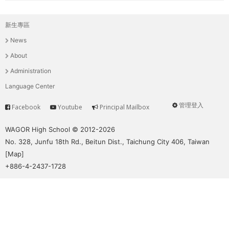
新生專區
主
News
選
About
單
Administration
Language Center
管理登入
Facebook
Youtube
Principal Mailbox
Service
User
menu
WAGOR High School © 2012-2026
No. 328, Junfu 18th Rd., Beitun Dist., Taichung City 406, Taiwan
[
Map
]
+886-4-2437-1728