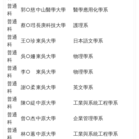
普通
郭○慈
中山醫學大學
醫學應用化學系
科
普通
蔡○㻰
長庚科技大學
護理系
科
普通
王○珍
東吳大學
日本語文學系
科
普通
吳○姍
東吳大學
物理學系
科
普通
李○
東吳大學
物理學系
科
普通
謝○柔
東吳大學
英文學系
科
普通
陳○緹
中原大學
工業與系統工程學系
科
普通
曾○杰
中原大學
企業管理學系
科
普通
林○蕙
中原大學
工業與系統工程學系
科