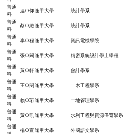
普通
連○仰
逢甲大學
統計學系
科
普通
蔡○緻
逢甲大學
統計學系
科
普通
李○程
逢甲大學
資訊電機學院
科
普通
張○閎
逢甲大學
精密系統設計學士學程
科
普通
黃○軒
逢甲大學
會計學系
科
普通
王○閔
逢甲大學
土木工程學系
科
普通
賴○珩
逢甲大學
土地管理學系
科
普通
黃○凱
逢甲大學
水利工程與資源保育學系
科
普通
楊○宣
逢甲大學
外國語文學系
科