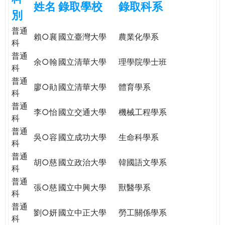
姓名
錄取學校
錄取科系
e
際
別
葳
普通
r
格。
賴○襄
國立臺灣大學
農業化學系
科
培
普通
e
養
余○翰
國立清華大學
理學院學士班
科
具
普通
國
廖○勛
國立清華大學
體育學系
科
際
普通
移
李○怡
國立交通大學
機械工程學系
科
動
力
普通
吳○容
國立成功大學
生命科學系
的
科
世
普通
胡○慈
國立政治大學
韓國語文學系
界
科
公
普通
張○慈
國立中興大學
獸醫學系
民。
科
WAGOR
普通
劉○妍
國立中正大學
勞工關係學系
TODAY
科