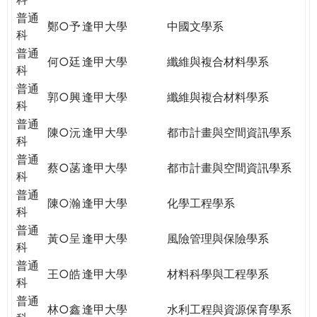
普通
鄭○予
逢甲大學
中國文學系
科
普通
何○廷
逢甲大學
纖維與複合材料學系
科
普通
郭○興
逢甲大學
纖維與複合材料學系
科
普通
陳○沅
逢甲大學
都市計畫與空間資訊學系
科
普通
蔡○菡
逢甲大學
都市計畫與空間資訊學系
科
普通
陳○瀚
逢甲大學
化學工程學系
科
普通
黃○呈
逢甲大學
風險管理與保險學系
科
普通
王○皓
逢甲大學
材料科學與工程學系
科
普通
林○鑫
逢甲大學
水利工程與資源保育學系