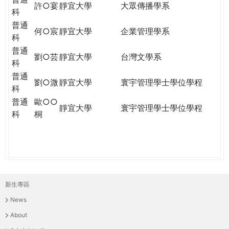
許○宴
靜宜大學
大眾傳播學系
科
普通
何○宸
靜宜大學
企業管理學系
科
普通
劉○芸
靜宜大學
台灣文學系
科
普通
劉○溦
靜宜大學
寰宇管理學士學位學程
科
普通
歐○○
靜宜大學
寰宇管理學士學位學程
科
桐
新生專區
主
News
選
About