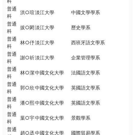
科
普通
洪○瑄
淡江大學
中國文學學系
科
普通
拔○閎
淡江大學
歷史學系
科
普通
林○伃
淡江大學
西班牙語文學系
科
普通
謝○祈
淡江大學
企業管理學系
科
普通
林○潔
中國文化大學
法國語文學系
科
普通
郭○欣
中國文化大學
英國語文學系
科
普通
潘○熙
中國文化大學
英國語文學系
科
普通
葉○宇
中國文化大學
景觀學系
科
普通
趙○丞
中國文化大學
國際貿易學系