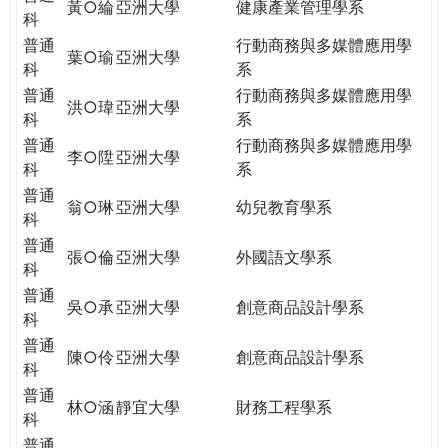
黃○綸
亞洲大學
健康產業管理學系
科
普通
行動商務與多媒體應用學
葉○瑜
亞洲大學
科
系
普通
行動商務與多媒體應用學
洪○瑋
亞洲大學
科
系
普通
行動商務與多媒體應用學
李○陞
亞洲大學
科
系
普通
翁○琳
亞洲大學
幼兒教育學系
科
普通
張○倫
亞洲大學
外國語文學系
科
普通
吳○承
亞洲大學
創意商品設計學系
科
普通
陳○伶
亞洲大學
創意商品設計學系
科
普通
林○涵
靜宜大學
財務工程學系
科
普通