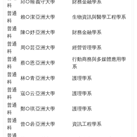
邱○翰
義守大學
財務金融學系
科
普通
賴○潔
亞洲大學
生物資訊與醫學工程學系
科
普通
陳○妤
亞洲大學
財務金融學系
科
普通
周○芸
亞洲大學
經營管理學系
科
普通
行動商務與多媒體應用學
蔡○恩
亞洲大學
科
系
普通
林○青
亞洲大學
護理學系
科
普通
寇○云
亞洲大學
護理學系
科
普通
鄭○琪
亞洲大學
護理學系
科
普通
曾○碞
亞洲大學
資訊工程學系
科
普通