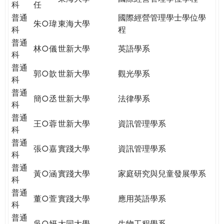
科
任
普通
國際經營管理學士學位學
朱○瑋
東海大學
科
程
普通
林○儀
世新大學
英語學系
科
普通
郭○歆
世新大學
觀光學系
科
普通
簡○丞
世新大學
法律學系
科
普通
王○蓉
世新大學
資訊管理學系
科
普通
張○嘉
實踐大學
資訊管理學系
科
普通
黃○涵
實踐大學
家庭研究與兒童發展學系
科
普通
董○萱
實踐大學
應用英語學系
科
普通
吳○妍
大同大學
生物工程學系