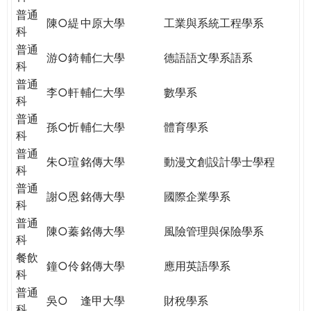
普通
陳○緹
中原大學
工業與系統工程學系
科
普通
游○錡
輔仁大學
德語語文學系語系
科
普通
李○軒
輔仁大學
數學系
科
普通
孫○忻
輔仁大學
體育學系
科
普通
朱○瑄
銘傳大學
動漫文創設計學士學程
科
普通
謝○恩
銘傳大學
國際企業學系
科
普通
陳○蓁
銘傳大學
風險管理與保險學系
科
餐飲
鐘○伶
銘傳大學
應用英語學系
科
普通
吳○
逢甲大學
財稅學系
科