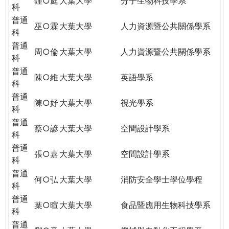
鍾○庭
大葉大學
分子生物科技學系
科
普通
巫○霖
大葉大學
人力資源暨公共關係學系
科
普通
周○倫
大葉大學
人力資源暨公共關係學系
科
普通
陳○維
大葉大學
英語學系
科
普通
陳○妤
大葉大學
視光學系
科
普通
蔡○諺
大葉大學
空間設計學系
科
普通
張○嘉
大葉大學
空間設計學系
科
普通
何○弘
大葉大學
消防安全學士學位學程
科
普通
葉○暄
大葉大學
食品暨應用生物科技學系
科
普通