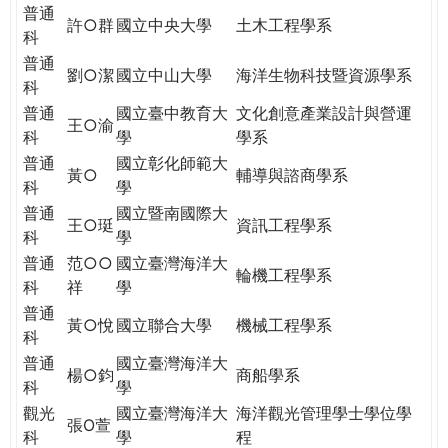
THE
普通
許○群
國立中央大學
土木工程學系
WORLD
科
TOMORROW
普通
劉○潔
國立中山大學
海洋生物科技暨資源學系
PUTTING
科
YOU
普通
國立臺中教育大
文化創意產業設計與營運
ON
王○渝
科
學
學系
THE
普通
國立彰化師範大
PATH
黃○
輔導與諮商學系
科
學
TO
普通
國立暨南國際大
GLOBAL
王○珽
資訊工程學系
科
學
CITIZENSHIP
普通
范○○
國立臺灣海洋大
輪機工程學系
科
祥
學
普通
黃○悅
國立聯合大學
機械工程學系
科
普通
國立臺灣海洋大
楊○鈞
商船學系
科
學
觀光
國立臺灣海洋大
海洋觀光管理學士學位學
張O萱
科
學
程