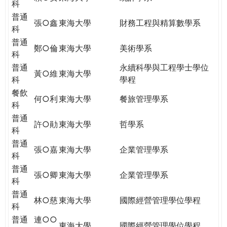
科
普通
張○鑫
東海大學
財務工程與精算數學系
科
普通
鄭○倫
東海大學
美術學系
科
普通
永續科學與工程學士學位
黃○維
東海大學
科
學程
餐飲
何○利
東海大學
餐旅管理學系
科
普通
許○勛
東海大學
哲學系
科
普通
張○嘉
東海大學
企業管理學系
科
普通
張○卿
東海大學
企業管理學系
科
普通
林○慈
東海大學
國際經營管理學位學程
科
普通
連○○
東海大學
國際經營管理學位學程