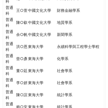
科
普通
王○萱
中國文化大學
財務金融學系
科
普通
陳○叡
中國文化大學
地質學系
科
普通
余○帆
中國文化大學
新聞學系
科
普通
洪○恩
東海大學
永續科學與工程學士學程
科
普通
曾○彥
東海大學
化學系
科
普通
董○廷
東海大學
社會學系
科
普通
李○妍
東海大學
社會學系
科
普通
陳○諠
東海大學
統計學系
科
普通
賴○安
東海大學
統計學系