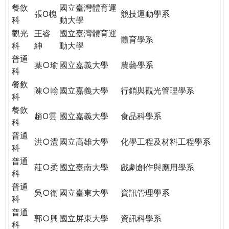
餐飲
國立臺灣體育運
張O槐
競技運動學系
科
動大學
觀光
王睿
國立臺灣體育運
體育學系
科
紳
動大學
普通
葉○瑜
國立嘉義大學
農藝學系
科
餐飲
陳○翰
國立嘉義大學
行銷與觀光管理學系
科
餐飲
趙O雲
國立嘉義大學
食品科學系
科
普通
洪○澧
國立高雄大學
化學工程及材料工程學系
科
普通
莊○柔
國立臺南大學
戲劇創作與應用學系
科
普通
吳○衛
國立臺東大學
資訊管理學系
科
普通
郭○興
國立屏東大學
資訊科學系
科