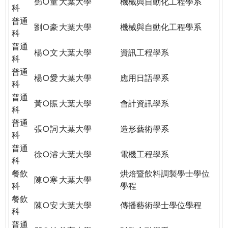
鄧○童
大葉大學
機械與自動化工程學系
科
普通
劉○豪
大葉大學
機械與自動化工程學系
科
普通
楊○文
大葉大學
資訊工程學系
科
普通
楊○愛
大葉大學
應用日語學系
科
普通
黃○賑
大葉大學
會計資訊學系
科
普通
張○詞
大葉大學
造形藝術學系
科
普通
徐○濬
大葉大學
電機工程學系
科
餐飲
烘焙暨飲料調製學士學位
陳○寒
大葉大學
科
學程
餐飲
陳○安
大葉大學
傳播藝術學士學位學程
科
普通