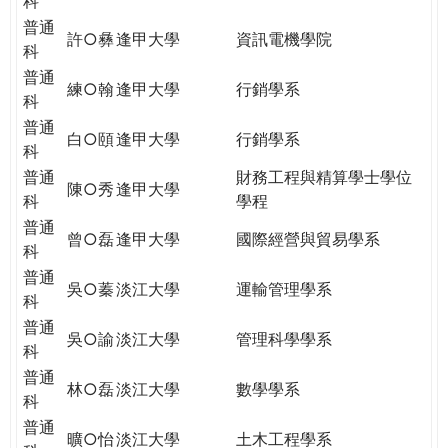
科
普通
許○彝
逢甲大學
資訊電機學院
科
普通
練○翰
逢甲大學
行銷學系
科
普通
白○頤
逢甲大學
行銷學系
科
普通
財務工程與精算學士學位
陳○秀
逢甲大學
科
學程
普通
曾○磊
逢甲大學
國際經營與貿易學系
科
普通
吳○蓁
淡江大學
運輸管理學系
科
普通
吳○諭
淡江大學
管理科學學系
科
普通
林○磊
淡江大學
數學學系
科
普通
曠○怡
淡江大學
土木工程學系