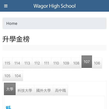
Jump to navigation
葳
格
Home
Y
高
升學金榜
o
級
u
中
107
115
114
113
112
111
110
109
108
106
a
學
105
104
r
葳
大學
e
科技大學
國外大學
高中職
格
國
h
際．
科
國