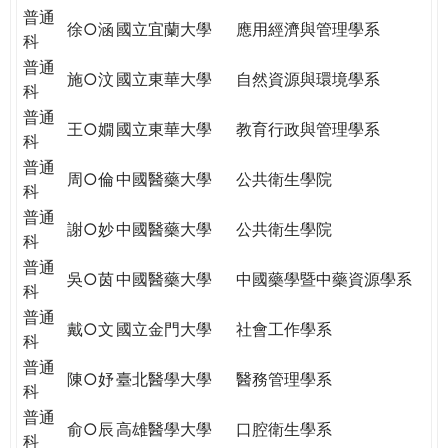
普通
徐○涵
國立宜蘭大學
應用經濟與管理學系
科
普通
施○汶
國立東華大學
自然資源與環境學系
科
普通
王○嫺
國立東華大學
教育行政與管理學系
科
普通
周○倫
中國醫藥大學
公共衛生學院
科
普通
謝○妙
中國醫藥大學
公共衛生學院
科
普通
吳○茵
中國醫藥大學
中國藥學暨中藥資源學系
科
普通
戴○文
國立金門大學
社會工作學系
科
普通
陳○妤
臺北醫學大學
醫務管理學系
科
普通
俞○辰
高雄醫學大學
口腔衛生學系
科