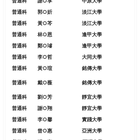
普通科
謝○享
中原大學
普通科
郭○妡
淡江大學
普通科
黃○芩
淡江大學
普通科
林○恩
逢甲大學
普通科
鄭○璿
逢甲大學
普通科
李○哲
大同大學
普通科
黃○瑄
銘傳大學
普通科
戴○薇
銘傳大學
普通科
劉○芳
靜宜大學
普通科
謝○翔
靜宜大學
普通科
李○馨
實踐大學
普通科
曾○惠
亞洲大學