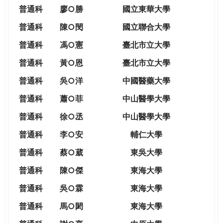
THE
普通科
廖○勝
國立東華大學
WORLD
TOMORROW
普通科
陳○閔
國立聯合大學
PUTTING
普通科
馮○憲
臺北市立大學
YOU
ON
普通科
黃○恩
臺北市立大學
THE
普
通科
吳○洋
中國醫藥大學
PATH
TO
普通科
蕭○菲
中山醫學大學
GLOBAL
普通科
徐○丞
中山醫學大學
CITIZENSHIP
普通科
李○安
輔仁大學
普通科
蔡○葳
東吳大學
普通科
陳○傑
東海大學
普通科
吳○霖
東海大學
普通科
馬○閎
東海大學