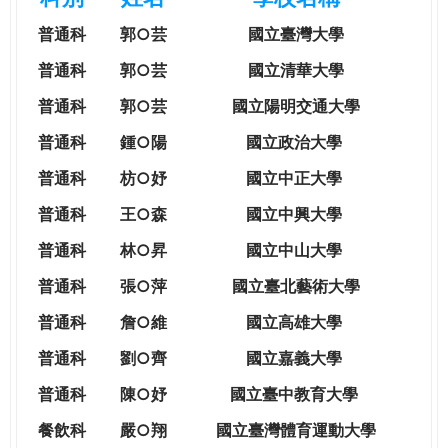
e
際
普通科
郭○芸
國立臺灣大學
葳
r
格。
普通科
郭○芸
國立清華大學
培
普通科
郭○芸
國立陽明交通大學
e
養
具
普通科
鍾○陽
國立政治大學
國
普通科
枋○妤
國立中正大學
際
移
普通科
王○森
國立中興大學
動
普通科
林○昇
國立中山大學
力
的
普通科
張○萍
國立臺北藝術大學
世
普通科
詹○維
國立高雄大學
界
公
普通科
劉○齊
國立嘉義大學
民。
普通科
陳○妤
國立臺中教育大學
WAGOR
TODAY
餐飲科
嚴○翔
國立
臺灣體育運動大學