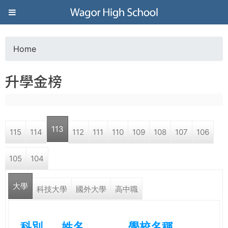
Jump to navigation
葳
格
Home
Y
高
升學金榜
o
級
u
中
113
115
114
112
111
110
109
108
107
106
a
學
105
104
r
葳
大學
e
科技大學
國外大學
高中職
格
國
h
際．
科別
姓名
學校名稱
國