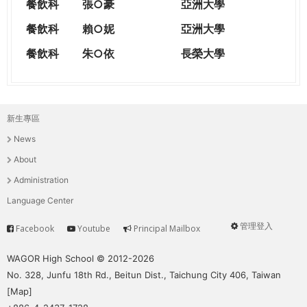
餐飲科
張○豪
亞洲大學
餐飲科
賴○妮
亞洲大學
餐飲科
朱○依
長榮大學
新生專區
主
News
選
About
單
Administration
Language Center
管理登入
Facebook
Youtube
Principal Mailbox
Service
User
menu
WAGOR High School © 2012-2026
No. 328, Junfu 18th Rd., Beitun Dist., Taichung City 406, Taiwan
[
Map
]