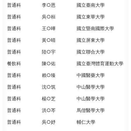
THE
普通科
李○恩
國立臺南大學
WORLD
TOMORROW
普通科
吳○桓
國立東華大學
PUTTING
普通科
王○曄
國立暨南國際大學
YOU
ON
普通科
黃○晴
國立屏東大學
THE
PATH
普通科
陸○宇
國立聯合大學
TO
餐飲科
陳○佑
國立臺灣體育運動大學
GLOBAL
CITIZENSHIP
普通科
賴○臻
中國醫藥大學
普通科
沈○筑
中山醫學大學
普通科
楊○芝
中山醫學大學
普通科
洪○芩
馬偕醫學大學
普通科
吳○妤
輔仁大學