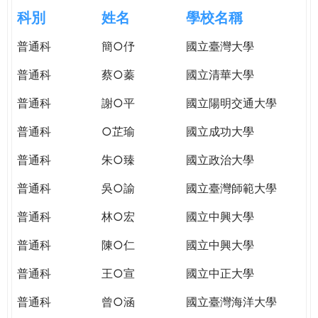
e
際
科別
姓名
學校名稱
葳
r
普通科
簡○伃
國立臺灣大學
格。
培
普通科
蔡○蓁
國立清華大學
e
養
具
普通科
謝○平
國立陽明交通大學
國
普通科
○芷瑜
國立成功大學
際
移
普通科
朱○臻
國立政治大學
動
力
普通科
吳○諭
國立臺灣師範大學
的
普通科
林○宏
國立中興大學
世
界
普通科
陳○仁
國立中興大學
公
民。
普通科
王○宣
國立中正大學
WAGOR
普通科
曾○涵
國立臺灣海洋大學
TODAY