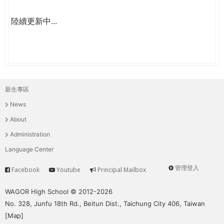
陸續更新中...
新生專區
主
News
選
About
單
Administration
Language Center
管理登入
Facebook
Youtube
Principal Mailbox
Service
User
menu
WAGOR High School © 2012-2026
No. 328, Junfu 18th Rd., Beitun Dist., Taichung City 406, Taiwan
[
Map
]