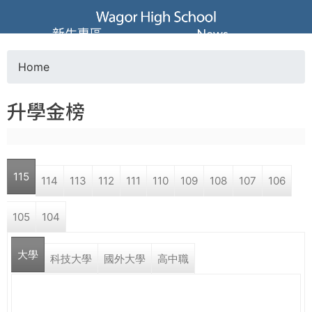
Jump to navigation
葳
新生專區
News
格
Home
Y
高
升學金榜
o
級
u
中
115
114
113
112
111
110
109
108
107
106
a
學
105
104
r
葳
大學
e
科技大學
國外大學
高中職
格
國
h
際．
國