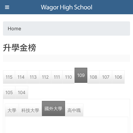
Jump to navigation
葳
格
Home
Y
高
升學金榜
o
級
u
中
109
115
114
113
112
111
110
108
107
106
a
學
105
104
r
葳
國外大學
e
大學
科技大學
高中職
格
國
h
際．
國