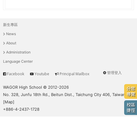
e
際
葳
r
格。
新生專區
主
培
e
News
養
選
具
About
國
單
Administration
際
Language Center
移
動
管理登入
Facebook
Youtube
Principal Mailbox
Service
User
力
的
menu
WAGOR High School © 2012-2026
分眾
世
導覽
No. 328, Junfu 18th Rd., Beitun Dist., Taichung City 406, Taiwan
界
[
Map
]
校區
公
+886-4-2437-1728
捷徑
民。
WAGOR
TODAY