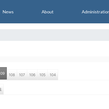
Jump to navigation
News
About
Administratio
109
108
107
106
105
104
職