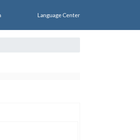
n
Language Center