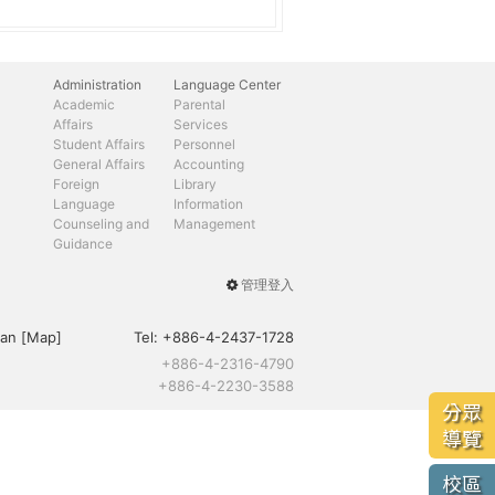
Administration
Language Center
Academic
Parental
Affairs
Services
Student Affairs
Personnel
General Affairs
Accounting
Foreign
Library
Language
Information
Counseling and
Management
Guidance
管理登入
User
menu
an [
Map
]
Tel:
+886-4-2437-1728
+886-4-2316-4790
+886-4-2230-3588
分眾
導覽
校區