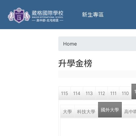
葳
新生專區
格
高
Home
Y
級
升學金榜
o
中
u
學
115
114
113
112
111
110
a
葳
國外大學
r
大學
科技大學
高中
格
國
e
際．
國