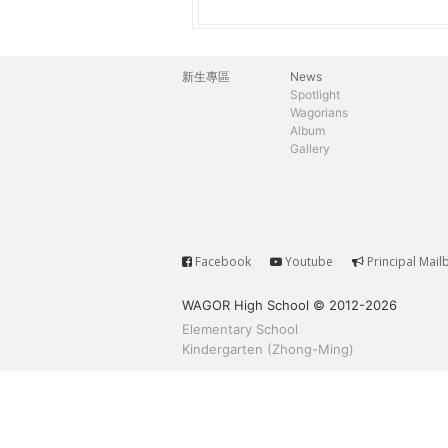
h
際
葳
e
格。
新生專區
News
主
培
Spotlight
r
Wagorians
養
選
Album
具
Gallery
e
國
單
際
移
動
力
Facebook
Youtube
Principal Mail
Service
的
WAGOR High School © 2012-2026
世
Elementary School
界
Kindergarten (Zhong-Ming)
公
民。
WAGOR
TODAY