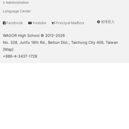
單
Administration
Language Center
管理登入
Facebook
Youtube
Principal Mailbox
Service
User
menu
WAGOR High School © 2012-2026
No. 328, Junfu 18th Rd., Beitun Dist., Taichung City 406, Taiwan
[
Map
]
+886-4-2437-1728