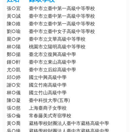
e
際
張○宜
臺中市立臺中第一高級中等學校
葳
黃○誠
臺中市立臺中第一高級中等學校
r
格。
陳○維
臺中市立臺中第一高級中等學校
培
劉○瑜
臺中市立臺中女子高級中等學校
e
養
龎○伊
臺中市立文華高級中等學校
具
林○陽
桃園市立陽明高級中等學校
國
鄭○揚
臺北市立復興高級中學
際
鍾○軒
臺中市立東山高級中學
移
尤○凱
臺中市立后綜高級中學
動
力
邱○婷
國立中興高級中學
的
謝○安
國立竹南高級中學
世
林○儀
國立竹山高級中學
界
陳○凝
臺中科技大學(五專)
公
張○慈
上海臺商子女學校
民。
張○倫
常春藤美式寄宿學校
WAGOR
黃○喬
葳格學校財團法人臺中市葳格高級中學
TODAY
吳○臻
葳格學校財團法人臺中市葳格高級中學