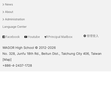
News
選
About
單
Administration
Language Center
管理登入
Facebook
Youtube
Principal Mailbox
Service
User
menu
WAGOR High School © 2012-2026
No. 328, Junfu 18th Rd., Beitun Dist., Taichung City 406, Taiwan
[
Map
]
+886-4-2437-1728