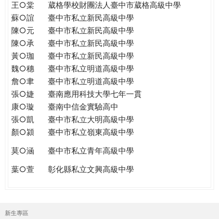
王○棠
葳格學校財團法人臺中市葳格高級中學
蘇○誼
臺中市私立新民高級中學
陳○元
臺中市私立新民高級中學
陳○承
臺中市私立新民高級中學
黃○珈
臺中市私立新民高級中學
魏○穗
臺中市私立明道高級中學
詹○聿
臺中市私立明道高級中學
張○婕
臺南應用科技大學七年一貫
康○璇
臺南中信金實驗高中
張○凱
臺中市私立大明高級中學
顏○潁
臺中市私立嶺東高級中學
莫○涵
臺中市私立青年高級中學
葉○萱
彰化縣私立文興高級中學
新生專區
主