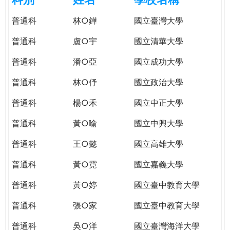
e
際
普通科
林○鏵
國立臺灣大學
葳
r
格。
普通科
盧○宇
國立清華大學
培
e
養
普通科
潘○亞
國立成功大學
具
普通科
林○伃
國立政治大學
國
際
普通科
楊○禾
國立中正大學
移
動
普通科
黃○喻
國立中興大學
力
普通科
王○懿
國立高雄大學
的
世
普通科
黃○霓
國立嘉義大學
界
公
普通科
黃○婷
國立臺中教育大學
民。
普通科
張○家
國立臺中教育大學
WAGOR
TODAY
普通科
吳○洋
國立臺灣海洋大學