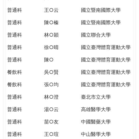
THE
WORLD
普通科
王○云
國立暨南國際大學
TOMORROW
普通科
陳○榛
國立暨南國際大學
PUTTING
YOU
普通科
林○穎
國立聯合大學
ON
THE
普通科
徐○晴
國立臺灣體育運動大學
PATH
普通科
陳○
國立臺灣體育運動大學
TO
GLOBAL
餐飲科
吳○賢
國立臺灣體育運動大學
CITIZENSHIP
餐飲科
張○均
國立臺灣體育運動大學
普通科
林○澄
臺北市立大學
普通科
湯○云
高雄醫學大學
普通科
苗○友
中國醫藥大學
普通科
王○瑄
中山醫學大學