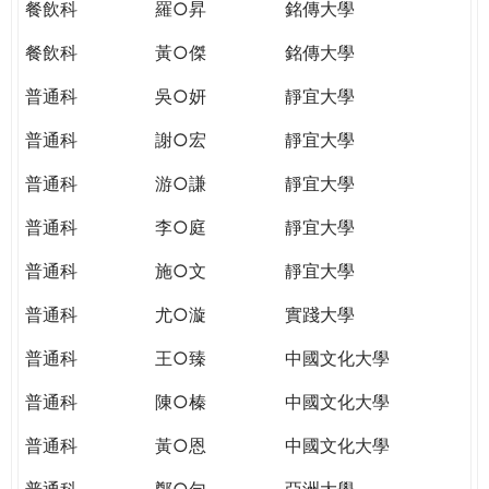
餐飲科
羅○昇
銘傳大學
餐飲科
黃○傑
銘傳大學
普通科
吳○妍
靜宜大學
普通科
謝○宏
靜宜大學
普通科
游○謙
靜宜大學
普通科
李○庭
靜宜大學
普通科
施○文
靜宜大學
普通科
尤○漩
實踐大學
普通科
王○臻
中國文化大學
普通科
陳○榛
中國文化大學
普通科
黃○恩
中國文化大學
普通科
鄭○勻
亞洲大學