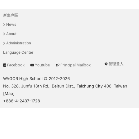
新生專區
主
News
選
About
單
Administration
Language Center
管理登入
Facebook
Youtube
Principal Mailbox
Service
User
menu
WAGOR High School © 2012-2026
No. 328, Junfu 18th Rd., Beitun Dist., Taichung City 406, Taiwan
[
Map
]
+886-4-2437-1728