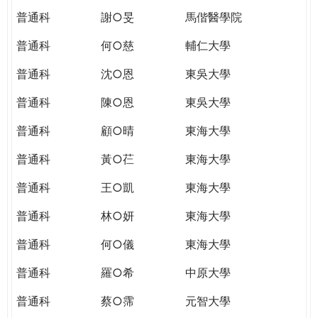
普通科
謝○旻
馬偕醫學院
普通科
何○慈
輔仁大學
普通科
沈○恩
東吳大學
普通科
陳○恩
東吳大學
普通科
顧○晴
東海大學
普通科
黃○芢
東海大學
普通科
王○凱
東海大學
普通科
林○妍
東海大學
普通科
何○儀
東海大學
普通科
羅○希
中原大學
普通科
蔡○霈
元智大學