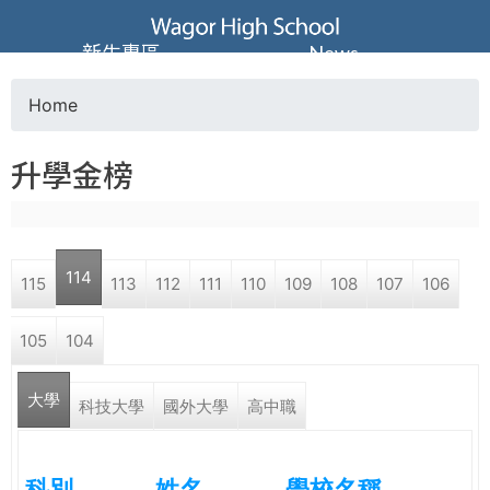
Jump to navigation
葳
新生專區
News
格
Home
Y
高
升學金榜
o
級
u
中
114
115
113
112
111
110
109
108
107
106
a
學
105
104
r
葳
大學
e
科技大學
國外大學
高中職
格
國
h
際．
科別
姓名
學校名稱
國