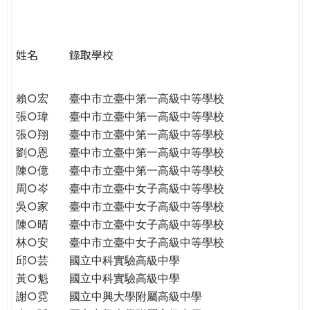
e
際
葳
r
格。
姓名
錄取學校
培
e
養
具
賴○宏
臺中市立臺中第一高級中等學校
國
張○瑋
臺中市立臺中第一高級中等學校
際
張○翔
臺中市立臺中第一高級中等學校
移
劉○恩
臺中市立臺中第一高級中等學校
動
陳○億
臺中市立臺中第一高級中等學校
力
周○岑
臺中市立臺中女子高級中等學校
的
吳○家
臺中市立臺中女子高級中等學校
世
陳○晴
臺中市立臺中女子高級中等學校
界
林○安
臺中市立臺中女子高級中等學校
公
邱○芸
國立中科實驗高級中學
民。
黃○魁
國立中科實驗高級中學
WAGOR
謝○霓
國立中興大學附屬高級中學
TODAY