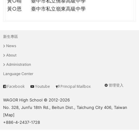
黃○晴
臺中市私立僑泰高級中學
黃○恩
臺中市私立嶺東高級中學
新生專區
主
News
選
About
單
Administration
Language Center
管理登入
Facebook
Youtube
Principal Mailbox
Service
User
menu
WAGOR High School © 2012-2026
No. 328, Junfu 18th Rd., Beitun Dist., Taichung City 406, Taiwan
[
Map
]
+886-4-2437-1728