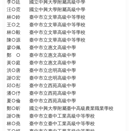
THE
李○廷
國立中興大學附屬高級中學
WORLD
汪○霓
國立中興大學附屬高級中學
TOMORROW
林○鈴
臺中市立文華高級中等學校
PUTTING
王○之
臺中市立文華高級中等學校
YOU
林○毅
臺中市立文華高級中等學校
ON
陳○源
臺中市立文華高級中等學校
THE
廖○佩
臺中市立惠文高級中學
PATH
鄭 ○
臺中市立惠文高級中學
TO
黃○庭
臺中市立惠文高級中學
GLOBAL
洪○唐
臺中市立忠明高級中學
CITIZENSHIP
謝○宏
臺中市立忠明高級中學
邱○彤
臺中市立西苑高級中學
潘○伃
臺中市立西苑高級中學
夏○倫
臺中市立西苑高級中學
鄭○昕
國立中興大學附屬臺中高級農業職業學校
謝○衡
臺中市立臺中工業高級中等學校
林○堯
臺中市立臺中工業高級中等學校
王○妍
臺中市立臺中工業高級中等學校