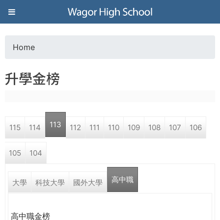
Jump to navigation
葳
格
Home
Y
高
升學金榜
o
級
u
中
113
115
114
112
111
110
109
108
107
106
a
學
105
104
r
葳
高中職
e
大學
科技大學
國外大學
格
國
h
際．
高中職金榜
國