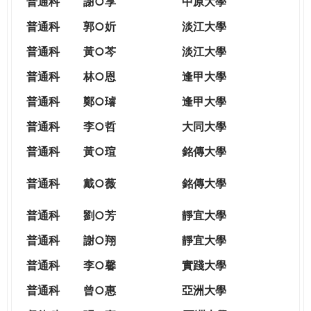
普通科
謝○享
中原大學
普通科
郭○妡
淡江大學
普通科
黃○芩
淡江大學
普通科
林○恩
逢甲大學
普通科
鄭○璿
逢甲大學
普通科
李○哲
大同大學
普通科
黃○瑄
銘傳大學
普通科
戴○薇
銘傳大學
普通科
劉○芳
靜宜大學
普通科
謝○翔
靜宜大學
普通科
李○馨
實踐大學
普通科
曾○惠
亞洲大學