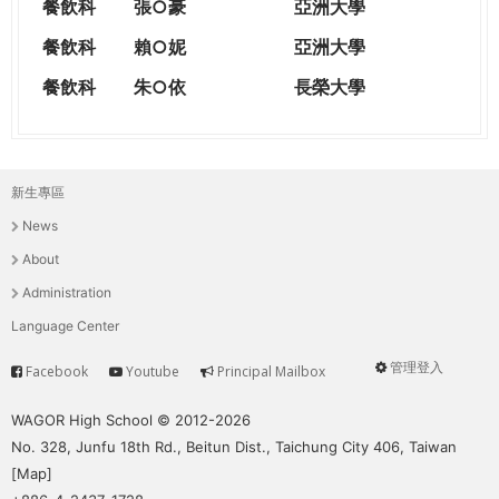
餐飲科
張○豪
亞洲大學
餐飲科
賴○妮
亞洲大學
餐飲科
朱○依
長榮大學
新生專區
主
News
選
About
單
Administration
Language Center
管理登入
Facebook
Youtube
Principal Mailbox
Service
User
menu
WAGOR High School © 2012-2026
No. 328, Junfu 18th Rd., Beitun Dist., Taichung City 406, Taiwan
[
Map
]