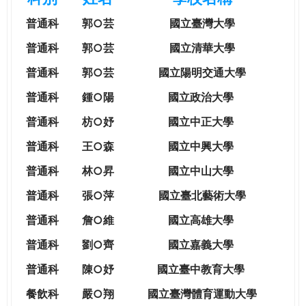
e
際
普通科
郭○芸
國立臺灣大學
葳
r
格。
普通科
郭○芸
國立清華大學
培
普通科
郭○芸
國立陽明交通大學
e
養
具
普通科
鍾○陽
國立政治大學
國
普通科
枋○妤
國立中正大學
際
移
普通科
王○森
國立中興大學
動
普通科
林○昇
國立中山大學
力
的
普通科
張○萍
國立臺北藝術大學
世
普通科
詹○維
國立高雄大學
界
公
普通科
劉○齊
國立嘉義大學
民。
普通科
陳○妤
國立臺中教育大學
WAGOR
TODAY
餐飲科
嚴○翔
國立
臺灣體育運動大學