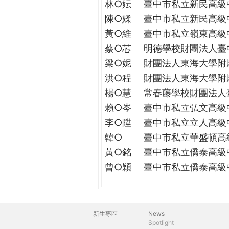
林○妘
臺中市私立新民高級
陳○媃
臺中市私立新民高級
黃○維
臺中市私立嶺東高級
蔡○芯
明德學校財團法人臺
梁○妮
財團法人東海大學附
洪○程
財團法人東海大學附
楊○慧
常春藤學校財團法人
賴○岑
臺中市私立弘文高級
李○陞
臺中市私立立人高級
韓○
臺中市私立華盛頓高
黃○銘
臺中市私立僑泰高級
曾○穎
臺中市私立僑泰高級
新生專區
News
主
Spotlight