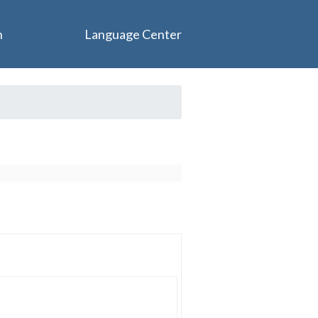
n
Language Center