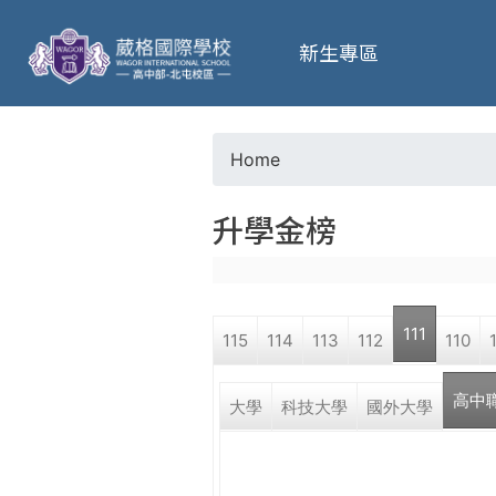
葳
新生專區
格
高
Home
Y
級
升學金榜
o
中
u
學
111
115
114
113
112
110
a
葳
高中
r
大學
科技大學
國外大學
格
國
e
際．
國