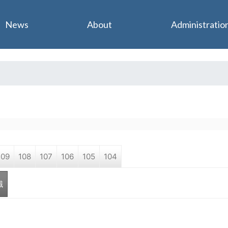
Jump to navigation
News
About
Administratio
109
108
107
106
105
104
職