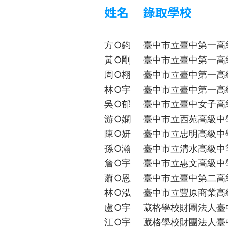
h
姓名
錄取學校
際
葳
e
格。
方○鈞
臺中市立臺中第一高
培
r
養
黃○剛
臺中市立臺中第一高
具
周○栩
臺中市立臺中第一高
e
國
林○宇
臺中市立臺中第一高
際
吳○郁
臺中市立臺中女子高
移
游○嫻
臺中市立西苑高級中
動
力
陳○妍
臺中市立忠明高級中
的
孫○瀚
臺中市立清水高級中
世
詹○宇
臺中市立惠文高級中
界
蕭○恩
臺中市立臺中第二高
公
林○泓
臺中市立豐原商業高
民。
WAGOR
盧○宇
葳格學校財團法人臺
TODAY
江○宇
葳格學校財團法人臺