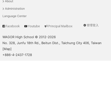
About
單
Administration
Language Center
管理登入
Facebook
Youtube
Principal Mailbox
Service
User
menu
WAGOR High School © 2012-2026
No. 328, Junfu 18th Rd., Beitun Dist., Taichung City 406, Taiwan
[
Map
]
+886-4-2437-1728