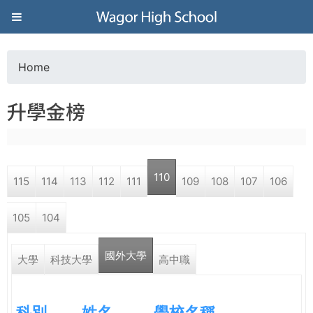
Jump to navigation
葳
格
Home
Y
高
升學金榜
o
級
u
中
110
115
114
113
112
111
109
108
107
106
a
學
105
104
r
葳
國外大學
e
大學
科技大學
高中職
格
國
h
際．
科別
姓名
學校名稱
國