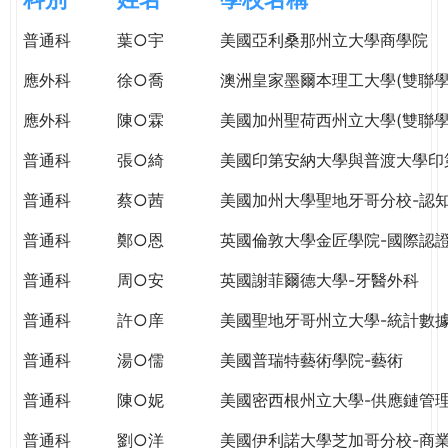
e
際
普通科
葉○宇
美國亞利桑那州立大學商學院
葳
r
格。
應外科
徐○喬
澳洲皇家墨爾本理工大學(雙聯學
培
e
養
應外科
陳○霖
美國加州聖荷西州立大學(雙聯學
具
普通科
張○綺
美國印第安納大學與普渡大學印
國
際
普通科
蔡○茜
美國加州大學聖地牙哥分校-認
移
動
普通科
鄭○恩
英國倫敦大學金匠學院-國際認
力
普通科
周○安
英國謝菲爾德大學-牙醫外科
的
世
普通科
許○庠
美國聖地牙哥州立大學-統計數
界
公
普通科
湯○儒
美國普瑞特藝術學院-藝術
民。
普通科
陳○妮
美國密西根州立大學-供應鏈管
WAGOR
TODAY
普通科
劉○洋
美國伊利諾大學芝加哥分校-商