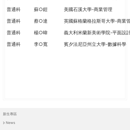
THE
WORLD
普通科
蘇○鎧
美國石溪大學-商業管理
TOMORROW
普通科
蔡○達
英國蘇格蘭格拉斯哥大學-商業
PUTTING
YOU
普通科
楊○暐
義大利米蘭新美術學院-平面設
ON
THE
普通科
李○寬
賓夕法尼亞州立大學-數據科學
PATH
TO
GLOBAL
CITIZENSHIP
新生專區
主
News
選