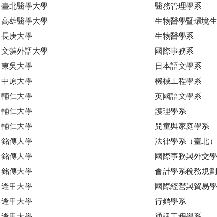
臺北醫學大學
醫務管理學系
高雄醫學大學
生物醫學暨環境
長庚大學
生物醫學系
文藻外語大學
國際事務系
東吳大學
日本語文學系
中原大學
機械工程學系
輔仁大學
英國語文學系
輔仁大學
護理學系
輔仁大學
兒童與家庭學系
銘傳大學
法律學系（臺北）
銘傳大學
國際事務與外交學
銘傳大學
會計學系稅務規
逢甲大學
國際經營與貿易學
逢甲大學
行銷學系
逢甲大學
通訊工程學系