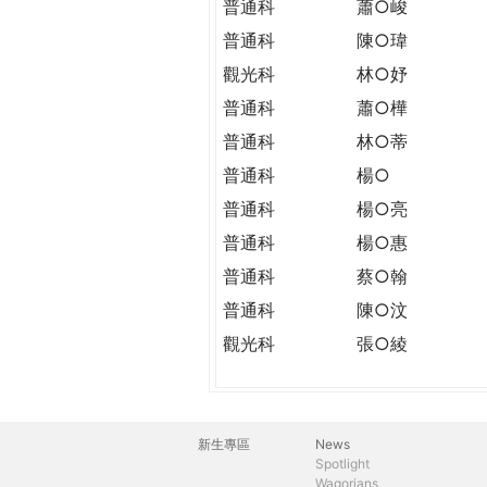
普通科
蕭○峻
普通科
陳○瑋
觀光科
林○妤
普通科
蕭○樺
普通科
林○蒂
普通科
楊○
普通科
楊○亮
普通科
楊○惠
普通科
蔡○翰
普通科
陳○汶
觀光科
張○綾
新生專區
News
主
Spotlight
Wagorians