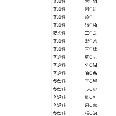
普通科
黃○倫
普通科
周○詳
普通科
施○
普通科
張○綸
觀光科
王○芝
普通科
鄧○柔
普通科
宋○廷
普通科
蘇○志
普通科
吳○澍
普通科
陳○慈
餐飲科
黃○聖
餐飲科
步○鍀
普通科
劉○軒
普通科
周○慧
餐飲科
張○濨