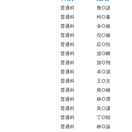
h
際
普通科
詹○諺
葳
普通科
柯○蓁
e
格。
普通科
余○維
培
r
養
普通科
倪○媮
具
普通科
莊○怡
e
國
普通科
游○幃
際
普通科
游○翔
移
動
普通科
卓○源
力
普通科
王○文
的
普通科
商○峻
世
界
普通科
林○霈
公
普通科
吳○謙
民。
普通科
丁○頤
WAGOR
TODAY
普通科
林○諭