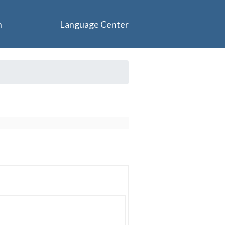
n
Language Center