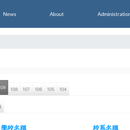
Jump to navigation
News
About
Administratio
109
108
107
106
105
104
職
學校名稱
校系名稱