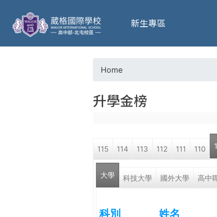
葳
新生專區
格
高
Home
Y
級
升學金榜
o
中
u
學
115
114
113
112
111
110
a
葳
大學
r
科技大學
國外大學
高中
格
國
e
際．
科別
姓名
國