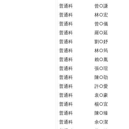
普通科
曾○謙
普通科
林○宏
普通科
曾○儀
普通科
羅○延
普通科
劉○妤
普通科
林○筠
普通科
賴○胤
普通科
張○瑄
普通科
陳○劭
普通科
許○愛
普通科
袁○豪
普通科
楊○宜
普通科
陳○臻
普通科
余○潔