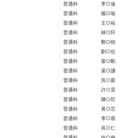
THE
普通科
李○遠
WORLD
普通科
楊○瑜
TOMORROW
普通科
王○祐
PUTTING
YOU
普通科
林○阡
ON
普通科
鄭○樹
THE
普通科
劉○佐
PATH
TO
普通科
葉○勳
GLOBAL
普通科
葉○謙
CITIZENSHIP
普通科
吳○庭
普通科
許○昊
普通科
陳○臣
普通科
黃○芯
普通科
李○蓉
普通科
吳○仁
普通科
徐○倫