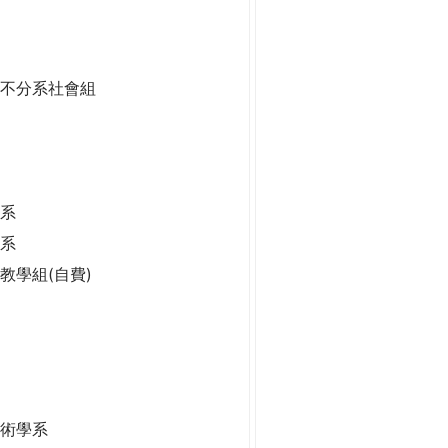
二不分系社會組
系
學系
學系
教學組(自費)
技術學系