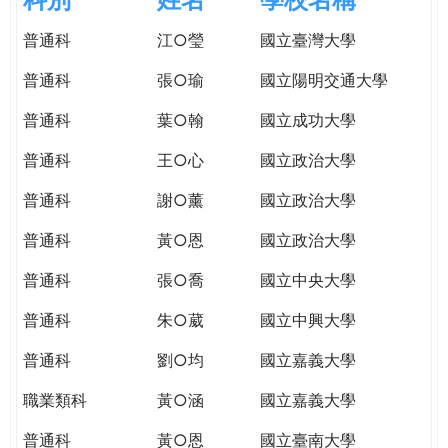
e
際
普通科
江○瑩
國立臺灣大學
葳
r
格。
普通科
張○瑜
國立陽明交通大學
培
e
養
普通科
葉○翰
國立成功大學
具
普通科
王○心
國立政治大學
國
際
普通科
謝○薰
國立政治大學
移
動
普通科
黃○恩
國立政治大學
力
普通科
張○喬
國立中央大學
的
世
普通科
朱○葳
國立中興大學
界
公
普通科
劉○均
國立嘉義大學
民。
職業類科
黃○涵
國立嘉義大學
WAGOR
TODAY
普通科
黃○恩
國立臺南大學