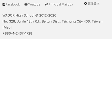
管理登入
Facebook
Youtube
Principal Mailbox
Service
User
menu
WAGOR High School © 2012-2026
No. 328, Junfu 18th Rd., Beitun Dist., Taichung City 406, Taiwan
[
Map
]
+886-4-2437-1728