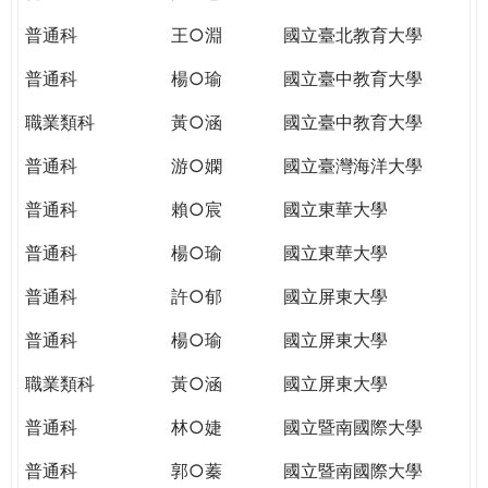
THE
WORLD
普通科
王○淵
國立臺北教育大學
TOMORROW
普通科
楊○瑜
國立臺中教育大學
PUTTING
YOU
職業類科
黃○涵
國立臺中教育大學
ON
THE
普通科
游○嫻
國立臺灣海洋大學
PATH
普通科
賴○宸
國立東華大學
TO
GLOBAL
普通科
楊○瑜
國立東華大學
CITIZENSHIP
普通科
許○郁
國立屏東大學
普通科
楊○瑜
國立屏東大學
職業類科
黃○涵
國立屏東大學
普通科
林○婕
國立暨南國際大學
普通科
郭○蓁
國立暨南國際大學