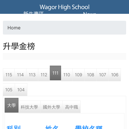
Jump to navigation
葳
新生專區
News
格
Home
Y
高
升學金榜
o
級
u
中
111
115
114
113
112
110
109
108
107
106
a
學
105
104
r
葳
大學
e
科技大學
國外大學
高中職
格
國
h
際．
科別
姓名
學校名稱
國