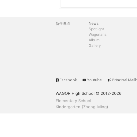
h
際
葳
e
格。
新生專區
News
主
培
Spotlight
r
Wagorians
養
選
Album
具
Gallery
e
國
單
際
移
動
力
Facebook
Youtube
Principal Mail
Service
的
WAGOR High School © 2012-2026
世
Elementary School
界
Kindergarten (Zhong-Ming)
公
民。
WAGOR
TODAY