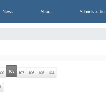
Jump to navigation
News
About
Administratio
108
109
107
106
105
104
職