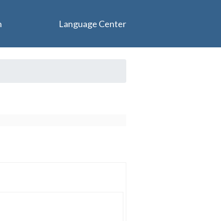
n
Language Center