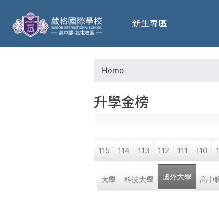
葳
新生專區
格
高
Home
Y
級
升學金榜
o
中
u
學
115
114
113
112
111
110
a
葳
國外大學
r
大學
科技大學
高中
格
國
e
際．
國