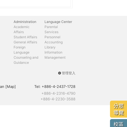
Administration
Language Center
Academic
Parental
Affairs
Services
Student Affairs
Personnel
General Affairs
Accounting
Foreign
Library
Language
Information
Counseling and
Management
Guidance
管理登入
User
menu
an [
Map
]
Tel:
+886-4-2437-1728
+886-4-2316-4790
+886-4-2230-3588
分眾
導覽
校區