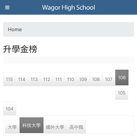
Jump to navigation
葳
格
Home
Y
高
升學金榜
o
級
u
中
106
115
114
113
112
111
110
109
108
107
a
學
105
r
葳
104
e
格
國
科技大學
h
大學
國外大學
高中職
際．
國