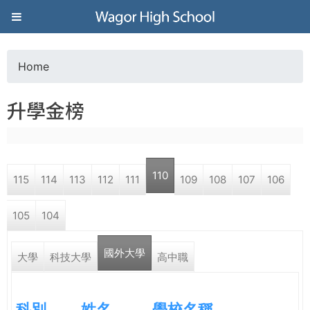
Jump to navigation
葳
格
Home
Y
高
升學金榜
o
級
u
中
110
115
114
113
112
111
109
108
107
106
a
學
105
104
r
葳
國外大學
e
大學
科技大學
高中職
格
國
h
際．
科別
姓名
學校名稱
國