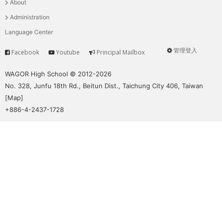
About
單
Administration
Language Center
管理登入
Facebook
Youtube
Principal Mailbox
Service
User
menu
WAGOR High School © 2012-2026
No. 328, Junfu 18th Rd., Beitun Dist., Taichung City 406, Taiwan
[
Map
]
+886-4-2437-1728