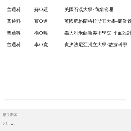
THE
WORLD
普通科
蘇○鎧
美國石溪大學-商業管理
TOMORROW
普通科
蔡○達
英國蘇格蘭格拉斯哥大學-商業
PUTTING
YOU
普通科
楊○暐
義大利米蘭新美術學院-平面設
ON
THE
普通科
李○寬
賓夕法尼亞州立大學-數據科學
PATH
TO
GLOBAL
CITIZENSHIP
新生專區
主
News
選