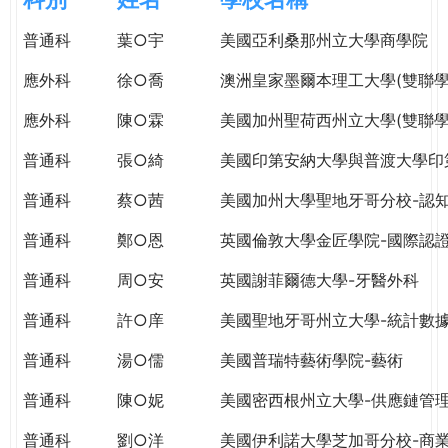
e
際
普通科
葉○宇
美國亞利桑那州立大學商學院
葳
r
格。
應外科
徐○喬
澳洲皇家墨爾本理工大學(雙聯學
培
e
養
應外科
陳○霖
美國加州聖荷西州立大學(雙聯學
具
普通科
張○綺
美國印第安納大學與普渡大學印
國
際
普通科
蔡○茜
美國加州大學聖地牙哥分校-認
移
動
普通科
鄭○恩
英國倫敦大學金匠學院-國際認
力
普通科
周○安
英國謝菲爾德大學-牙醫外科
的
世
普通科
許○庠
美國聖地牙哥州立大學-統計數
界
公
普通科
湯○儒
美國普瑞特藝術學院-藝術
民。
普通科
陳○妮
美國密西根州立大學-供應鏈管
WAGOR
TODAY
普通科
劉○洋
美國伊利諾大學芝加哥分校-商