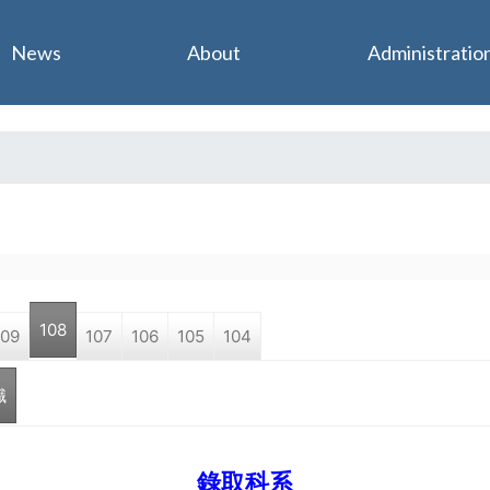
Jump to navigation
News
About
Administratio
108
109
107
106
105
104
職
錄取科系