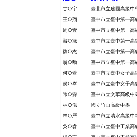
h
際
甘○宇
臺北市立建國高級中
葳
王○翔
臺中市立臺中第一高
e
格。
培
周○壹
臺中市立臺中第一高
r
養
游○箴
臺中市立臺中第一高
具
e
國
劉○杰
臺中市立臺中第一高
際
翁○勳
臺中市立臺中第一高
移
動
何○萱
臺中市立臺中女子高
力
侯○岑
臺中市立臺中女子高
的
陳○霖
臺中市立文華高級中
世
界
林○億
國立竹山高級中學
公
林○歷
臺中市立清水高級中
民。
WAGOR
吳○睿
臺中市立臺中工業高
TODAY
楊○安
臺中市立臺中工業高