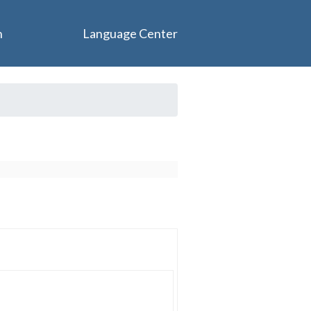
n
Language Center