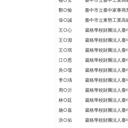
THE
WORLD
鄭○愉
臺中市立臺中家事商
TOMORROW
張○誠
臺中市立東勢工業高
PUTTING
YOU
王○心
葳格學校財團法人臺
ON
王○淵
葳格學校財團法人臺
THE
PATH
王○琪
葳格學校財團法人臺
TO
江○恩
葳格學校財團法人臺
GLOBAL
CITIZENSHIP
吳○儒
葳格學校財團法人臺
李○瑀
葳格學校財團法人臺
周○沂
葳格學校財團法人臺
林○廷
葳格學校財團法人臺
施○嘉
葳格學校財團法人臺
洪○佑
葳格學校財團法人臺