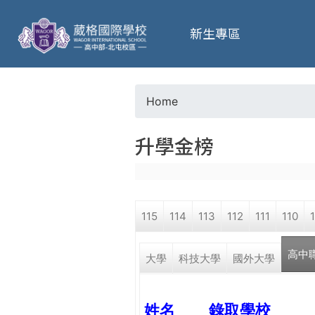
葳
新生專區
格
高
Home
Y
級
升學金榜
o
中
u
學
115
114
113
112
111
110
a
葳
高中
r
大學
科技大學
國外大學
格
國
e
際．
姓名
錄取學校
國