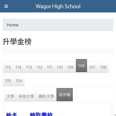
Jump to navigation
葳
格
Home
Y
高
升學金榜
o
級
u
中
108
115
114
113
112
111
110
109
107
106
a
學
105
104
r
葳
高中職
e
大學
科技大學
國外大學
格
國
h
際．
姓名
錄取學校
國