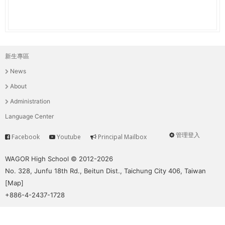
新生專區
主
News
選
About
單
Administration
Language Center
管理登入
Facebook
Youtube
Principal Mailbox
Service
User
menu
WAGOR High School © 2012-2026
No. 328, Junfu 18th Rd., Beitun Dist., Taichung City 406, Taiwan
[
Map
]
+886-4-2437-1728