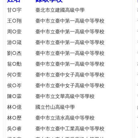
e
際
甘○宇
臺北市立建國高級中學
葳
r
王○翔
臺中市立臺中第一高級中等學校
格。
培
周○壹
臺中市立臺中第一高級中等學校
e
養
游○箴
臺中市立臺中第一高級中等學校
具
國
劉○杰
臺中市立臺中第一高級中等學校
際
翁○勳
臺中市立臺中第一高級中等學校
移
動
何○萱
臺中市立臺中女子高級中等學校
力
侯○岑
臺中市立臺中女子高級中等學校
的
世
陳○霖
臺中市立文華高級中等學校
界
林○億
國立竹山高級中學
公
民。
林○歷
臺中市立清水高級中等學校
WAGOR
吳○睿
臺中市立臺中工業高級中等學校
TODAY