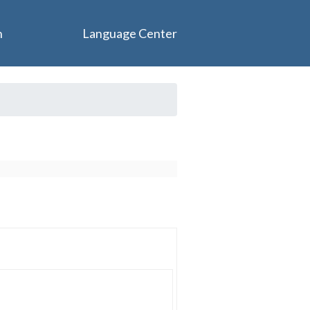
n
Language Center