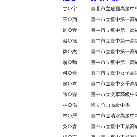
h
際
甘○宇
臺北市立建國高級中
葳
王○翔
臺中市立臺中第一高
e
格。
培
周○壹
臺中市立臺中第一高
r
養
游○箴
臺中市立臺中第一高
具
e
國
劉○杰
臺中市立臺中第一高
際
翁○勳
臺中市立臺中第一高
移
動
何○萱
臺中市立臺中女子高
力
侯○岑
臺中市立臺中女子高
的
陳○霖
臺中市立文華高級中
世
界
林○億
國立竹山高級中學
公
林○歷
臺中市立清水高級中
民。
WAGOR
吳○睿
臺中市立臺中工業高
TODAY
楊○安
臺中市立臺中工業高