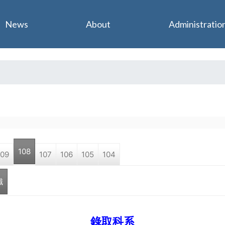
Jump to navigation
News
About
Administratio
108
109
107
106
105
104
職
錄取科系