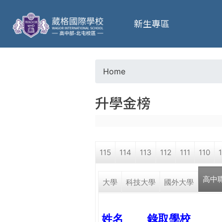
葳
新生專區
格
高
Home
Y
級
升學金榜
o
中
u
學
115
114
113
112
111
110
a
葳
高中
r
大學
科技大學
國外大學
格
國
e
際．
姓名
錄取學校
國