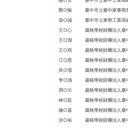
THE
WORLD
鄭○愉
臺中市立臺中家事商
TOMORROW
張○誠
臺中市立東勢工業高
PUTTING
YOU
王○心
葳格學校財團法人臺
ON
王○淵
葳格學校財團法人臺
THE
PATH
王○琪
葳格學校財團法人臺
TO
江○恩
葳格學校財團法人臺
GLOBAL
CITIZENSHIP
吳○儒
葳格學校財團法人臺
李○瑀
葳格學校財團法人臺
周○沂
葳格學校財團法人臺
林○廷
葳格學校財團法人臺
施○嘉
葳格學校財團法人臺
洪○佑
葳格學校財團法人臺