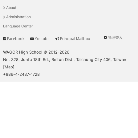
選
About
單
Administration
Language Center
管理登入
Facebook
Youtube
Principal Mailbox
Service
User
menu
WAGOR High School © 2012-2026
No. 328, Junfu 18th Rd., Beitun Dist., Taichung City 406, Taiwan
[
Map
]
+886-4-2437-1728