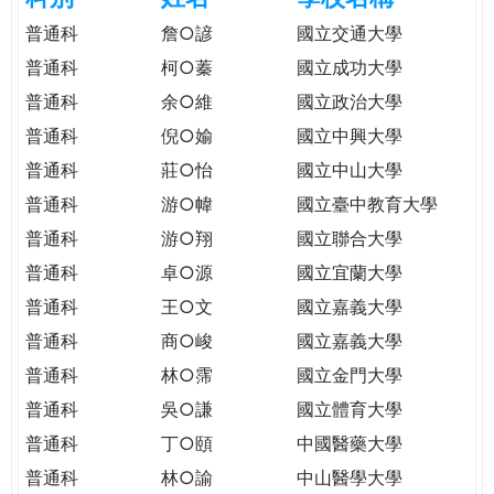
e
際
普通科
詹○諺
國立交通大學
葳
普通科
柯○蓁
國立成功大學
r
格。
普通科
余○維
國立政治大學
培
e
養
普通科
倪○媮
國立中興大學
具
普通科
莊○怡
國立中山大學
國
普通科
游○幃
國立臺中教育大學
際
移
普通科
游○翔
國立聯合大學
動
普通科
卓○源
國立宜蘭大學
力
普通科
王○文
國立嘉義大學
的
世
普通科
商○峻
國立嘉義大學
界
普通科
林○霈
國立金門大學
公
普通科
吳○謙
國立體育大學
民。
普通科
丁○頤
中國醫藥大學
WAGOR
TODAY
普通科
林○諭
中山醫學大學