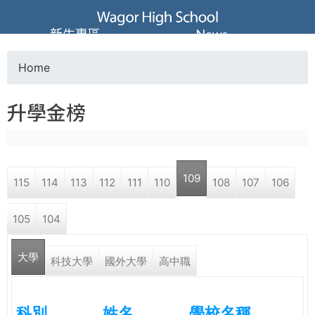
Jump to navigation
葳
新生專區
News
格
Home
Y
高
升學金榜
o
級
u
中
109
115
114
113
112
111
110
108
107
106
a
學
105
104
r
葳
大學
e
科技大學
國外大學
高中職
格
國
h
際．
科別
姓名
學校名稱
國