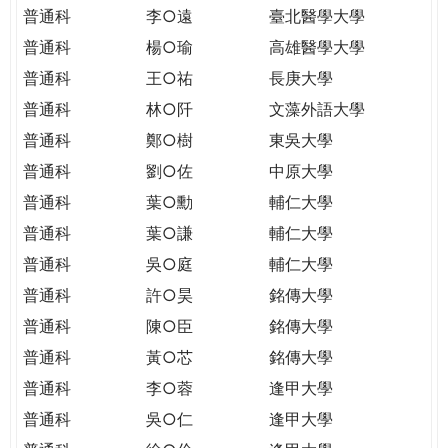
THE
普通科
李○遠
臺北醫學大學
WORLD
普通科
楊○瑜
高雄醫學大學
TOMORROW
PUTTING
普通科
王○祐
長庚大學
YOU
普通科
林○阡
文藻外語大學
ON
普通科
鄭○樹
東吳大學
THE
普通科
劉○佐
中原大學
PATH
TO
普通科
葉○勳
輔仁大學
GLOBAL
普通科
葉○謙
輔仁大學
CITIZENSHIP
普通科
吳○庭
輔仁大學
普通科
許○昊
銘傳大學
普通科
陳○臣
銘傳大學
普通科
黃○芯
銘傳大學
普通科
李○蓉
逢甲大學
普通科
吳○仁
逢甲大學