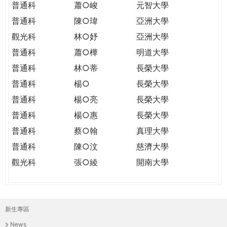
普通科
蕭○峻
元智大學
普通科
陳○瑋
亞洲大學
觀光科
林○妤
亞洲大學
普通科
蕭○樺
明道大學
普通科
林○蒂
長榮大學
普通科
楊○
長榮大學
普通科
楊○亮
長榮大學
普通科
楊○惠
長榮大學
普通科
蔡○翰
真理大學
普通科
陳○汶
慈濟大學
觀光科
張○綾
開南大學
新生專區
主
News