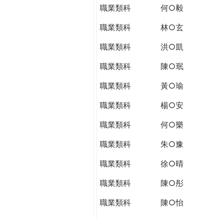
職業類科
何○毅
職業類科
林○玄
職業類科
洪○凱
職業類科
陳○珉
職業類科
黃○瑜
職業類科
楊○安
職業類科
何○樂
職業類科
朱○豫
職業類科
徐○晴
職業類科
陳○彤
職業類科
陳○怡