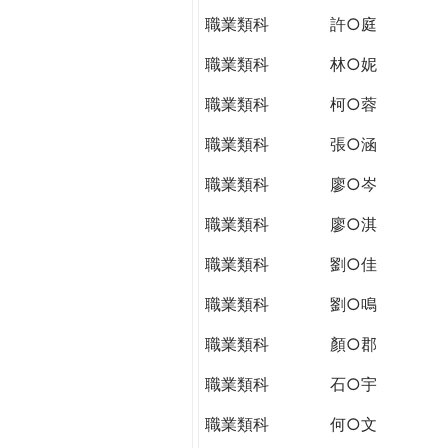
THE
職業類科
許○庭
WORLD
TOMORROW
職業類科
林○妮
PUTTING
YOU
職業類科
柯○蓉
ON
職業類科
張○涵
THE
PATH
職業類科
廖○岑
TO
GLOBAL
職業類科
廖○淇
CITIZENSHIP
職業類科
劉○佳
職業類科
劉○鳴
職業類科
顏○郡
職業類科
石○宇
職業類科
何○文