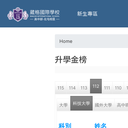
葳
新生專區
格
高
Home
Y
級
升學金榜
o
中
u
學
112
115
114
113
111
110
a
葳
科技大學
r
大學
國外大學
高中
格
國
e
際．
科別
姓名
國