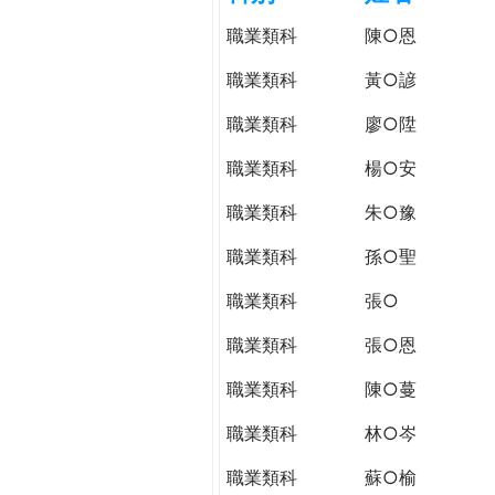
h
際
職業類科
陳○恩
葳
e
格。
職業類科
黃○諺
培
r
職業類科
廖○陞
養
具
職業類科
楊○安
e
國
際
職業類科
朱○豫
移
職業類科
孫○聖
動
力
職業類科
張○
的
世
職業類科
張○恩
界
職業類科
陳○蔓
公
民。
職業類科
林○岑
WAGOR
TODAY
職業類科
蘇○榆