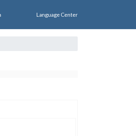
n
Language Center