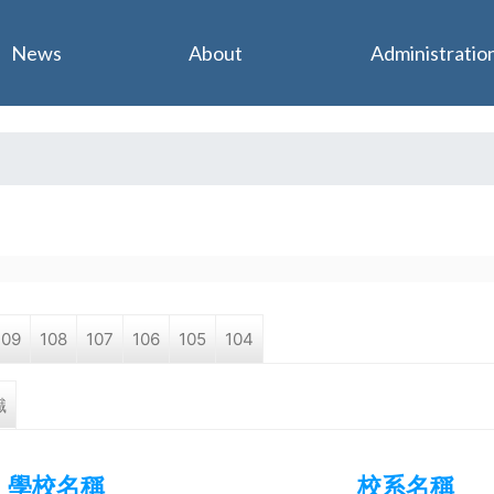
Jump to navigation
News
About
Administratio
109
108
107
106
105
104
職
學校名稱
校系名稱