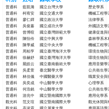
e
際
普通科
藍凱漪
國立台灣大學
歷史學系
葳
普通科
柯宥安
國立交通大學
機械工程學
r
格。
普通科
廖仁鐸
國立政治大學
法律學系
培
普通科
吳俊蓁
國立成功大學
外國語文學
e
養
普通科
曾博暄
國立臺灣師範大學
健康促進與
具
普通科
陳怡伶
國立中興大學
森林學系木
國
普通科
陳學威
國立中央大學
機械工程學
際
普通科
周柏亨
國立臺灣海洋大學
環境生物與
移
普通科
徐赫妤
國立臺灣海洋大學
環境生物與
動
力
普通科
龎皓云
國立臺南藝術大學
應用音樂學
的
普通科
吳柔萱
臺北醫學大學
公共衛生學
世
普通科
林佳儀
中國醫藥大學
職業安全與
界
普通科
吳奕成
中山醫學大學
心理學系
公
普通科
何浩銘
中山醫學大學
公共衛生學
民。
普通科
游兆中
國立暨南國際大學
應用化學系
WAGOR
觀光科
范文瑄
國立暨南國際大學
觀光休閒與
TODAY
觀光科
高浚霖
國立屏東大學
應用英語學