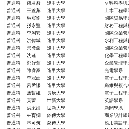
普通科
盧君彥
逢甲大學
材料科學與
普通科
王萓葇
逢甲大學
土木工程學
普通科
吳宸瑜
逢甲大學
國際貿易學
普通科
孫永豐
逢甲大學
財務工程與
普通科
李翊安
逢甲大學
國際企業管
普通科
洪偉城
逢甲大學
水利工程與
普通科
景彥豪
逢甲大學
國際企業管
普通科
沈遙
逢甲大學
化學工程學
普通科
鄭妤萱
逢甲大學
企業管理學
普通科
陳睿豪
逢甲大學
光電學系
普通科
李冠廷
逢甲大學
電子工程學
普通科
呂孟謙
逢甲大學
纖維與複合
普通科
詹哲維
長庚大學
電子工程學
普通科
黃蕾
世新大學
英語學系
普通科
洪采姍
世新大學
新聞學系
普通科
林育嫻
銘傳大學
商業設計學
普通科
林可筑
銘傳大學
應用英語學