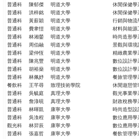
普通科
陳郁傑
明道大學
休閒保健學
普通科
洪梓銘
明道大學
休閒保健學
普通科
黃薪穎
明道大學
行銷與物流
普通科
費聿愷
明道大學
材料與能源
普通科
林湘鎣
明道大學
時尚造形學
普通科
周伯融
明道大學
景觀與環境
普通科
梁仲恆
明道大學
精緻農業學
普通科
陳兆豐
明道大學
數位設計學
普通科
胡裕燊
明道大學
數位設計學
普通科
林佩妤
明道大學
餐旅管理學
餐飲科
王芊尋
致理技術學院
休閒遊憩管
普通科
吳毓庭
真理大學
觀光事業學
普通科
詹淥硯
真理大學
財政稅務學
普通科
林暉凱
康寧大學
時尚造型設
普通科
吳渙程
康寧大學
數位應用學
觀光科
林羿辰
康寧大學
數位應用學
普通科
張嘉哲
康寧大學
餐飲管理學