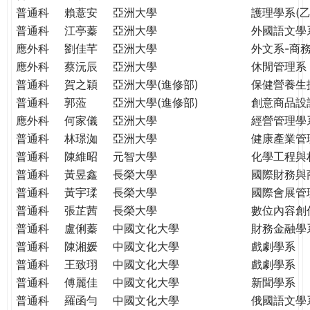
普通科
賴薏安
亞洲大學
護理學系(乙
普通科
江亭蓁
亞洲大學
外國語文學
應外科
劉佳芊
亞洲大學
外文系-商
應外科
蔡沅辰
亞洲大學
休閒管理系
普通科
賀之穎
亞洲大學(進修部)
保健營養生
普通科
郭蒞
亞洲大學(進修部)
創意商品設
應外科
何家儀
亞洲大學
經營管理學
普通科
林璟洳
亞洲大學
健康產業管
普通科
陳維昭
元智大學
化學工程與
普通科
黃昱鑫
長榮大學
國際財務與
普通科
黃宇瑈
長榮大學
國際會展管
普通科
張芷茜
長榮大學
數位內容創
普通科
盧俐蓁
中國文化大學
財務金融學
普通科
陳湘媛
中國文化大學
戲劇學系
普通科
王致珝
中國文化大學
戲劇學系
普通科
傅麗佳
中國文化大學
新聞學系
普通科
羅函勻
中國文化大學
俄國語文學