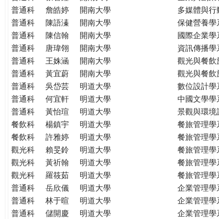
普通科
詹皓婷
開南大學
多媒體與行
普通科
陳語溱
開南大學
保健營養學
普通科
陳信翰
開南大學
國際企業學
普通科
唐瑋翎
開南大學
資訊傳播學
普通科
王姝涵
開南大學
觀光與餐飲
普通科
黃宜蔚
開南大學
觀光與餐飲
普通科
吳岱芸
明道大學
數位設計學
普通科
何宜軒
明道大學
中國文學學
普通科
黃怡瑄
明道大學
景觀與環境
餐飲科
楊鎮宇
明道大學
餐旅管理學
餐飲科
許雅婷
明道大學
餐旅管理學
觀光科
賴旻鈴
明道大學
餐旅管理學
觀光科
黃祈翰
明道大學
餐旅管理學
觀光科
羅筱茹
明道大學
餐旅管理學
普通科
岳欣儀
明道大學
企業管理學
普通科
林于暄
明道大學
企業管理學
普通科
儲開慶
明道大學
企業管理學