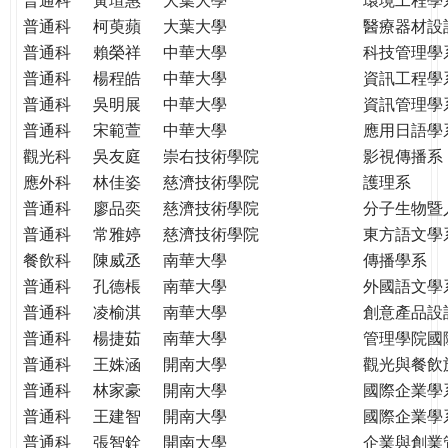
普通科
柯萸蘋
大葉大學
醫療器材設
普通科
賴榮祥
中華大學
科技管理學
普通科
楊程皓
中華大學
資訊工程學
普通科
吳明展
中華大學
資訊管理學
普通科
宋範萱
中華大學
應用日語學
觀光科
吳友庭
崇右技術學院
影視傳播系
應外科
林佳姿
慈濟技術學院
護理系
普通科
廖品奕
慈濟技術學院
分子生物暨
普通科
常雅婷
慈濟技術學院
東方語文學
餐飲科
陳威丞
南華大學
傳播學系
普通科
孔德棖
南華大學
外國語文學
普通科
凌榆淇
南華大學
創意產品設
普通科
楊捷茹
南華大學
管理學院國
普通科
王姝涵
開南大學
觀光與餐飲
普通科
林家豪
開南大學
國際企業學
普通科
王建智
開南大學
國際企業學
普通科
張智銓
開南大學
企業與創業