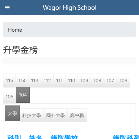
Jump to navigation
葳
格
Home
Y
高
升學金榜
o
級
u
中
115
114
113
112
111
110
109
108
107
106
a
學
104
105
r
葳
大學
(active tab)
e
科技大學
國外大學
高中職
格
國
h
際．
科別
姓名
錄取學校
錄取科
國