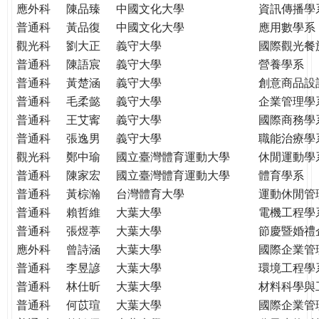
應外科
陳品臻
中國文化大學
資訊傳播學
普通科
黃品復
中國文化大學
應用數學系
觀光科
劉大正
義守大學
國際觀光餐
普通科
陳語宸
義守大學
營養學系
普通科
黃楚涵
義守大學
創意商品設
普通科
毛柔懿
義守大學
企業管理學
普通科
王艾寗
義守大學
國際商務學
普通科
張逸男
義守大學
職能治療學
觀光科
鄭中瑜
國立臺灣體育運動大學
休閒運動學
普通科
陳家宏
國立臺灣體育運動大學
體育學系
普通科
黃棕瀚
台灣體育大學
運動休閒管
普通科
賴哲維
大葉大學
電機工程學
普通科
張煜葶
大葉大學
節慶暨婚禮
應外科
曾詩涵
大葉大學
國際企業管
普通科
李昱諺
大葉大學
環境工程學
普通科
林仕昕
大葉大學
材料科學與
普通科
何苡瑄
大葉大學
國際企業管