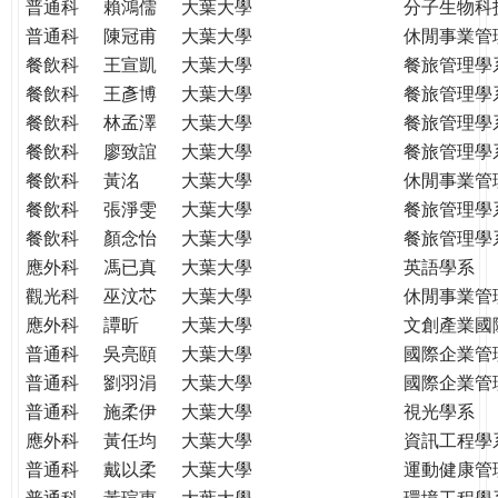
普通科
賴鴻儒
大葉大學
分子生物科
普通科
陳冠甫
大葉大學
休閒事業管
餐飲科
王宣凱
大葉大學
餐旅管理學
餐飲科
王彥博
大葉大學
餐旅管理學
餐飲科
林孟澤
大葉大學
餐旅管理學
餐飲科
廖致誼
大葉大學
餐旅管理學
餐飲科
黃洺
大葉大學
休閒事業管
餐飲科
張淨雯
大葉大學
餐旅管理學
餐飲科
顏念怡
大葉大學
餐旅管理學
應外科
馮已真
大葉大學
英語學系
觀光科
巫汶芯
大葉大學
休閒事業管
應外科
譚昕
大葉大學
文創產業國
普通科
吳亮頤
大葉大學
國際企業管
普通科
劉羽涓
大葉大學
國際企業管
普通科
施柔伊
大葉大學
視光學系
應外科
黃任均
大葉大學
資訊工程學
普通科
戴以柔
大葉大學
運動健康管
普通科
黃瑄惠
大葉大學
環境工程學