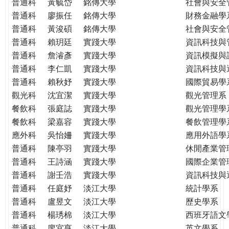
普通科
黃毓岱
銘傳大學
社會與安全
普通科
廖振任
銘傳大學
財務金融學
普通科
黃浚碩
銘傳大學
社會與安全
普通科
賴玥廷
實踐大學
資訊科技與
普通科
詹濬彥
實踐大學
資訊模擬與
普通科
李仁凱
實踐大學
資訊科技與
普通科
賴秋妤
實踐大學
國際貿易學
觀光科
沈宜潔
實踐大學
觀光管理系
餐飲科
張庭誌
實踐大學
觀光管理學
餐飲科
梁嘉容
實踐大學
餐飲管理學
應外科
吳怡姍
實踐大學
應用外語學
普通科
陳亭羽
實踐大學
休閒產業管
普通科
王詩涵
實踐大學
國際企業管
普通科
謝壬浩
實踐大學
資訊科技與
普通科
任庭妤
淡江大學
統計學系
普通科
盧昱文
淡江大學
歷史學系
普通科
楊琇棉
淡江大學
西班牙語文
普通科
廖宜亨
淡江大學
英文學系