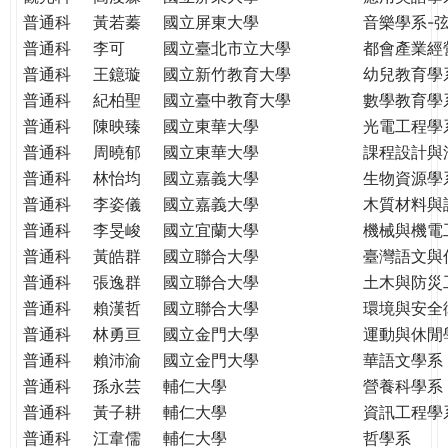
THE
普通科
黃若蓁
國立屏東大學
音樂學系-
WORLD
普通科
李可
國立臺北市立大學
都會產業經
TOMORROW
普通科
王鐿璇
國立新竹教育大學
幼兒教育學
PUTTING
普通科
紀柏聖
國立臺中教育大學
數學教育學
YOU
ON
普通科
陳映臻
國立東華大學
光電工程學
THE
普通科
周曉郁
國立東華大學
課程設計與
PATH
普通科
林怡均
國立嘉義大學
生物資源學
TO
普通科
李姿儀
國立嘉義大學
木質材料與
GLOBAL
普通科
李旻峻
國立宜蘭大學
機械與機電
CITIZENSHIP
普通科
黃皓群
國立聯合大學
臺灣語文與
普通科
張逸群
國立聯合大學
土木與防災
普通科
賴漢哲
國立聯合大學
環境與安全
普通科
林勇亘
國立金門大學
運動與休閒
普通科
賴沛渝
國立金門大學
華語文學系
普通科
孫永芸
輔仁大學
營養科學系
普通科
黃子耕
輔仁大學
資訊工程學
普通科
江韋儒
輔仁大學
哲學系