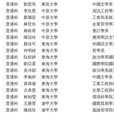
普通科
劉思筠
東吳大學
中國文學系
普通科
李欣恩
中原大學
資訊工程學
普通科
顏麗容
中原大學
工業與系統
普通科
林玟伶
中原大學
企業管理學
普通科
賴俞君
中原大學
會計學系
普通科
陳冠伶
中原大學
應用華語文
普通科
顏佳可
東海大學
外國語文學
普通科
何明純
東海大學
哲學系
普通科
阮郁婷
東海大學
政治學系國
普通科
劉亞柔
東海大學
國際學院國
普通科
吳沛穎
東海大學
政治學系政
普通科
李琬婷
東海大學
中國文學系
普通科
黃靖崴
東海大學
工業工程與
普通科
古承恩
東海大學
化學工程與
普通科
林知瑩
東海大學
環境科學與
普通科
王雅萱
逢甲大學
國際貿易學
普通科
陳靖玟
逢甲大學
風險管理與