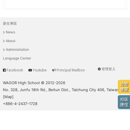
e
際
葳
r
格。
新生專區
主
培
e
News
養
選
具
About
國
單
Administration
際
Language Center
移
動
管理登入
Facebook
Youtube
Principal Mailbox
Service
User
力
的
menu
WAGOR High School © 2012-2026
分眾
世
導覽
No. 328, Junfu 18th Rd., Beitun Dist., Taichung City 406, Taiwan
界
[
Map
]
校區
公
+886-4-2437-1728
捷徑
民。
WAGOR
TODAY