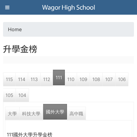
Jump to navigation
葳
格
Home
Y
高
升學金榜
o
級
u
中
111
115
114
113
112
110
109
108
107
106
a
學
105
104
r
葳
國外大學
e
大學
科技大學
高中職
格
國
h
際．
111國外大學升學金榜
國