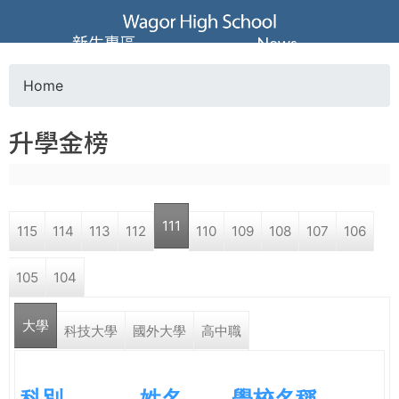
Jump to navigation
葳
新生專區
News
格
Home
Y
高
升學金榜
o
級
u
中
111
115
114
113
112
110
109
108
107
106
a
學
105
104
r
葳
大學
e
科技大學
國外大學
高中職
格
國
h
際．
科別
姓名
學校名稱
國