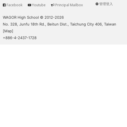
管理登入
Facebook
Youtube
Principal Mailbox
Service
User
menu
WAGOR High School © 2012-2026
No. 328, Junfu 18th Rd., Beitun Dist., Taichung City 406, Taiwan
[
Map
]
+886-4-2437-1728