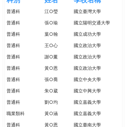
e
際
普通科
江○瑩
國立臺灣大學
葳
r
格。
普通科
張○瑜
國立陽明交通大學
培
e
養
普通科
葉○翰
國立成功大學
具
普通科
王○心
國立政治大學
國
際
普通科
謝○薰
國立政治大學
移
動
普通科
黃○恩
國立政治大學
力
普通科
張○喬
國立中央大學
的
世
普通科
朱○葳
國立中興大學
界
公
普通科
劉○均
國立嘉義大學
民。
職業類科
黃○涵
國立嘉義大學
WAGOR
TODAY
普通科
黃○恩
國立臺南大學