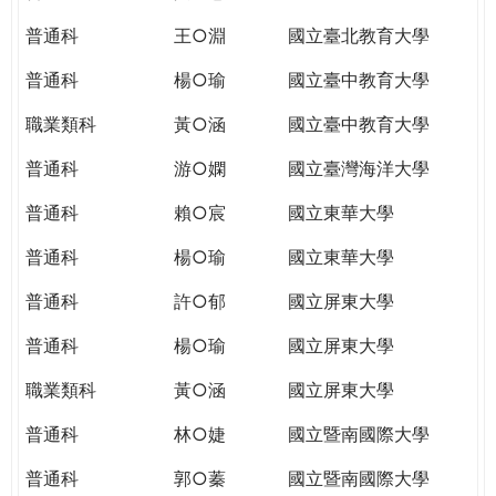
THE
WORLD
普通科
王○淵
國立臺北教育大學
TOMORROW
普通科
楊○瑜
國立臺中教育大學
PUTTING
YOU
職業類科
黃○涵
國立臺中教育大學
ON
THE
普通科
游○嫻
國立臺灣海洋大學
PATH
普通科
賴○宸
國立東華大學
TO
GLOBAL
普通科
楊○瑜
國立東華大學
CITIZENSHIP
普通科
許○郁
國立屏東大學
普通科
楊○瑜
國立屏東大學
職業類科
黃○涵
國立屏東大學
普通科
林○婕
國立暨南國際大學
普通科
郭○蓁
國立暨南國際大學