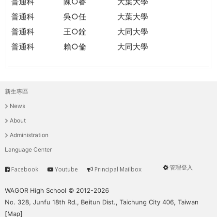
普通科
陳○睿
大葉大學
普通科
吳○任
大葉大學
普通科
王○銓
大同大學
普通科
賴○倫
大同大學
新生專區
主
News
選
About
單
Administration
Language Center
管理登入
Facebook
Youtube
Principal Mailbox
Service
User
menu
WAGOR High School © 2012-2026
No. 328, Junfu 18th Rd., Beitun Dist., Taichung City 406, Taiwan
[
Map
]