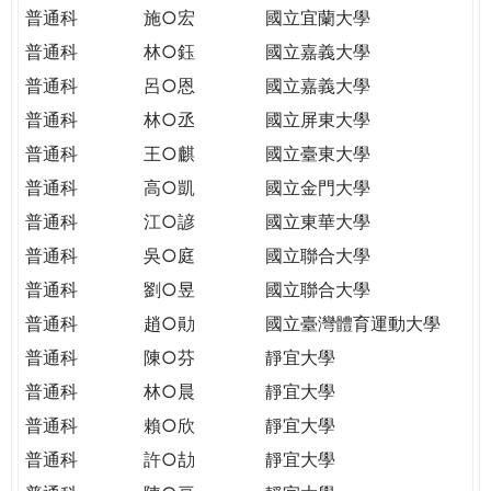
THE
普通科
施○宏
國立宜蘭大學
WORLD
普通科
林○鈺
國立嘉義大學
TOMORROW
PUTTING
普通科
呂○恩
國立嘉義大學
YOU
普通科
林○丞
國立屏東大學
ON
普通科
王○麒
國立臺東大學
THE
普通科
高○凱
國立金門大學
PATH
TO
普通科
江○諺
國立東華大學
GLOBAL
普通科
吳○庭
國立聯合大學
CITIZENSHIP
普通科
劉○昱
國立聯合大學
普通科
趙○勛
國立臺灣體育運動大學
普通科
陳○芬
靜宜大學
普通科
林○晨
靜宜大學
普通科
賴○欣
靜宜大學
普通科
許○劼
靜宜大學