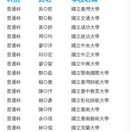
e
際
普通科
吳○哲
國立臺灣大學
葳
普通科
鄭○毅
國立交通大學
r
格。
普通科
黃○妤
國立成功大學
培
e
養
普通科
周○均
國立政治大學
具
普通科
廖○洋
國立中央大學
國
普通科
邱○宏
國立中正大學
際
移
普通科
廖○絜
國立中興大學
動
普通科
鄭○磊
國立暨南國際大學
力
普通科
楊○雅
國立臺灣師範大學
的
世
普通科
陳○伃
國立臺中教育大學
界
普通科
賴○彥
國立彰化師範大學
公
普通科
陳○惇
國立臺南大學
民。
普通科
余○璟
國立臺南藝術大學
WAGOR
TODAY
普通科
林○儒
國立宜蘭大學