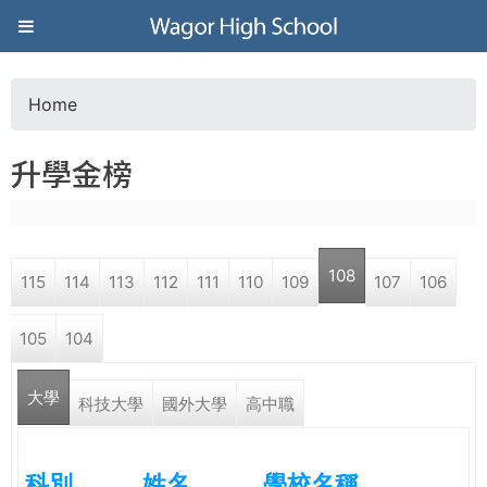
Jump to navigation
葳
格
Home
Y
高
升學金榜
o
級
u
中
108
115
114
113
112
111
110
109
107
106
a
學
105
104
r
葳
大學
e
科技大學
國外大學
高中職
格
國
h
際．
科別
姓名
學校名稱
國