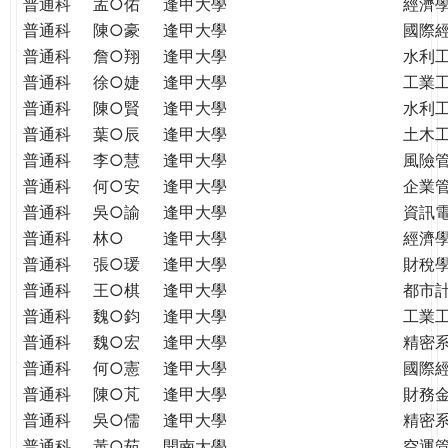
普通科
孟○佑
逢甲大學
經濟
普通科
陳○豪
逢甲大學
國際
普通科
詹○翔
逢甲大學
水利
普通科
徐○婕
逢甲大學
工業
普通科
陳○賢
逢甲大學
水利
普通科
葉○辰
逢甲大學
土木
普通科
李○慧
逢甲大學
風險
普通科
何○安
逢甲大學
企業
普通科
吳○諭
逢甲大學
資訊
普通科
林○
逢甲大學
經濟
普通科
張○瑗
逢甲大學
財稅
普通科
王○棋
逢甲大學
都市
普通科
魏○鈞
逢甲大學
工業
普通科
魏○宏
逢甲大學
精密
普通科
何○憲
逢甲大學
國際
普通科
陳○芃
逢甲大學
財務
普通科
吳○儒
逢甲大學
精密
普通科
黃○茹
開南大學
空運