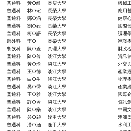
普通科
黃○維
長庚大學
機械
普通科
林○瑄
長榮大學
應用
普通科
鄭○涵
長榮大學
健康
普通科
劉○毅
長榮大學
國際
普通科
柯○語
長榮大學
護理學
應外科
李○
長榮大學
翻譯
餐飲科
陳○萱
真理大學
財政
普通科
陳○伶
淡江大學
資訊
普通科
黃○瑜
淡江大學
外交
普通科
王○德
淡江大學
產業
普通科
白○生
淡江大學
物理
普通科
吳○喬
淡江大學
產業
普通科
王○雅
淡江大學
國際
普通科
許○齊
淡江大學
資訊
普通科
陳○樂
淡江大學
中國
普通科
吳○穎
逢甲大學
澳洲
普通科
潘○涵
逢甲大學
水利