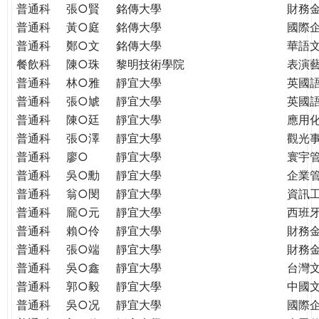
普通科
張○賢
銘傳大學
財務
普通科
黃○庭
銘傳大學
國際
普通科
鄭○文
銘傳大學
華語
餐飲科
陳○珠
黎明技術學院
表演
普通科
林○雅
靜宜大學
英國
普通科
張○虓
靜宜大學
英國
普通科
陳○廷
靜宜大學
應用
普通科
張○澤
靜宜大學
觀光
普通科
廖○
靜宜大學
寰宇
普通科
吳○勳
靜宜大學
企業
普通科
翁○閔
靜宜大學
資訊
普通科
龎○元
靜宜大學
西班
普通科
賴○伶
靜宜大學
財務
普通科
張○端
靜宜大學
財務
普通科
吳○鑫
靜宜大學
台灣
普通科
郭○毅
靜宜大學
中國
普通科
吳○况
靜宜大學
國際企