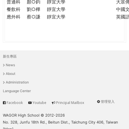
普通科
顏○鈞
靜宜大學
大眾
餐飲科
劉○樺
靜宜大學
中國
應外科
蔡○謙
靜宜大學
英國
新生專區
主
News
選
About
單
Administration
Language Center
管理登入
Facebook
Youtube
Principal Mailbox
Service
User
menu
WAGOR High School © 2012-2026
No. 328, Junfu 18th Rd., Beitun Dist., Taichung City 406, Taiwan
[
Map
]