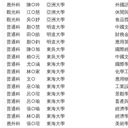
應外科
陳○吟
亞洲大學
外國
觀光科
江○慈
亞洲大學
休閒
觀光科
吳○妤
亞洲大學
食品
普通科
顏○慧
明道大學
中國
普通科
田○皓
明道大學
財務
普通科
顏○鈞
明道大學
應用
普通科
陳○旭
東吳大學
國際
普通科
賴○元
東吳大學
中國
普通科
尤○涵
東海大學
國際學
普通科
林○家
東海大學
化學
普通科
文○
東海大學
應用
普通科
巫○瑜
東海大學
工業
普通科
呂○瑄
東海大學
景觀
普通科
呂○瑜
東海大學
畜產
普通科
張○喻
東海大學
經濟
普通科
林○易
東海大學
經濟
應外科
張○瑄
東海大學
美術