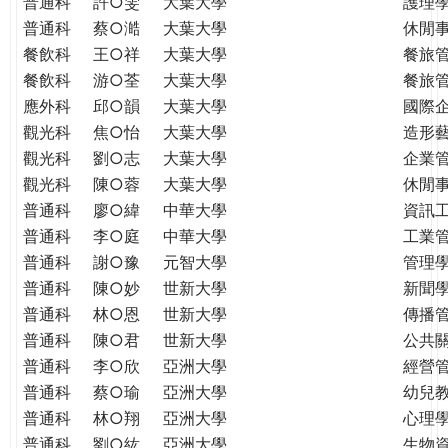
普通科
許○雯
大葉大學
護理
普通科
蔡○澔
大葉大學
休閒
餐飲科
王○祥
大葉大學
餐旅
餐飲科
游○荃
大葉大學
餐旅
應外科
邱○韻
大葉大學
國際
觀光科
焦○怡
大葉大學
造形
觀光科
劉○志
大葉大學
企業
觀光科
陳○蓉
大葉大學
休閒
普通科
廖○緯
中華大學
資訊
普通科
李○庭
中華大學
工業
普通科
謝○豫
元智大學
管理學
普通科
陳○妙
世新大學
新聞
普通科
林○恩
世新大學
傳播
普通科
陳○君
世新大學
公共
普通科
李○欣
亞洲大學
經營
普通科
蔡○瑜
亞洲大學
幼兒
普通科
林○翔
亞洲大學
心理
普通科
劉○紘
亞洲大學
生物