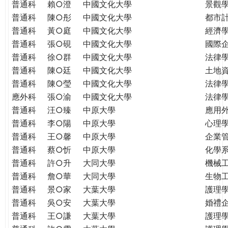
普通科
賴○澄
中國文化大學
景觀
普通科
陳○彤
中國文化大學
都市
普通科
黃○庭
中國文化大學
經濟
普通科
張○硯
中國文化大學
國際
普通科
徐○群
中國文化大學
法律
普通科
陳○廷
中國文化大學
土地
普通科
陳○瑩
中國文化大學
法律
應外科
張○渝
中國文化大學
法律
普通科
汪○臻
中原大學
應用
普通科
李○陽
中原大學
心理
普通科
王○馨
中原大學
企業
普通科
蔡○忻
中原大學
化學
普通科
許○升
大同大學
機械
普通科
詹○華
大同大學
生物
普通科
景○家
大葉大學
護理
普通科
吳○安
大葉大學
婚禮
普通科
王○謙
大葉大學
護理