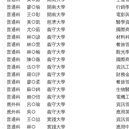
普通科
廖○瑜
開南大學
行銷
普通科
王○彰
開南大學
電影
普通科
黃○凱
慈濟大學
醫學
普通科
尤○茹
義守大學
國際
普通科
林○諺
義守大學
材料
普通科
林○慧
義守大學
餐旅
普通科
林○榆
義守大學
觀光
普通科
陳○薇
義守大學
國際
普通科
伍○宇
義守大學
資訊
普通科
羅○評
義守大學
財務
普通科
廖○柔
義守大學
餐旅
普通科
蘇○錡
義守大學
生物
普通科
賴○愷
義守大學
電機
應外科
呂○瑜
義守大學
資訊
應外科
吳○
義守大學
應用
普通科
王○喆
實踐大學
資訊
普通科
林○
實踐大學
應用