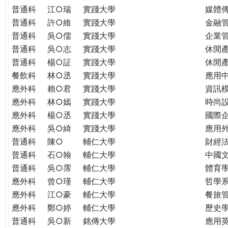
普通科
江○瑞
實踐大學
媒體
普通科
許○維
實踐大學
金融
普通科
吳○儒
實踐大學
企業
普通科
吳○志
實踐大學
休閒
普通科
楊○証
實踐大學
休閒
餐飲科
林○丞
實踐大學
應用
應外科
賴○君
實踐大學
資訊
應外科
林○嫣
實踐大學
時尚
應外科
楊○丞
實踐大學
國際
應外科
吳○綺
實踐大學
應用
普通科
陳○
輔仁大學
財經
普通科
石○翰
輔仁大學
中國
普通科
吳○霈
輔仁大學
體育
應外科
曾○瑾
輔仁大學
哲學
應外科
江○豪
輔仁大學
餐旅
應外科
鄭○婷
輔仁大學
歷史
普通科
吳○新
銘傳大學
應用