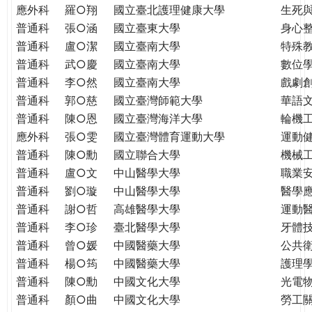
THE
應外科
羅○翔
國立臺北護理健康大學
生死
WORLD
普通科
張○涵
國立臺東大學
身心
TOMORROW
普通科
盧○潔
國立臺南大學
特殊
PUTTING
普通科
武○慶
國立臺南大學
數位
YOU
普通科
李○然
國立臺南大學
戲劇創
ON
普通科
郭○慈
國立臺灣師範大學
華語
THE
普通科
陳○恩
國立臺灣海洋大學
輪機
PATH
應外科
張○雯
國立臺灣體育運動大學
運動
TO
GLOBAL
普通科
陳○勳
國立聯合大學
機械
CITIZENSHIP
普通科
盧○文
中山醫學大學
職業
普通科
劉○璇
中山醫學大學
醫學
普通科
謝○哲
高雄醫學大學
運動
普通科
李○珍
臺北醫學大學
牙體
普通科
曾○媛
中國醫藥大學
公共
普通科
楊○筠
中國醫藥大學
護理
普通科
陳○勳
中國文化大學
光電
普通科
顏○曲
中國文化大學
勞工