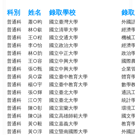
e
際
科別
姓名
錄取學校
錄取
葳
r
格。
普通科
蕭○昀
國立臺灣大學
外國
培
普通科
林○叡
國立清華大學
經濟
e
養
普通科
王○程
國立交通大學
機械
具
普通科
李○怡
國立政治大學
經濟
國
普通科
林○韵
國立中正大學
政治
際
普通科
王○容
國立中興大學
國際
移
普通科
張○甄
國立中興大學
企業
動
普通科
吳○霖
國立臺中教育大學
體育
力
普通科
楊○宇
國立臺中教育大學
數學
的
普通科
張○輝
國立臺北大學
通訊
世
普通科
江○芳
國立臺北大學
統計
界
公
普通科
陳○彰
國立宜蘭大學
環境
民。
普通科
陳○詠
國立高雄師範大學
國文
WAGOR
普通科
黃○毅
國立嘉義大學
教育
TODAY
普通科
黃○淳
國立暨南國際大學
外國