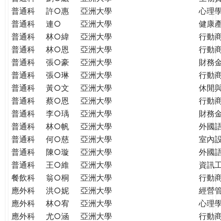
普通科
許○惠
亞洲大學
心理
普通科
連○
亞洲大學
健康
普通科
林○緯
亞洲大學
行動
普通科
林○恩
亞洲大學
行動
普通科
張○豪
亞洲大學
財務
普通科
張○琳
亞洲大學
行動
普通科
黃○文
亞洲大學
休閒
普通科
蔡○恩
亞洲大學
行動
普通科
李○瑀
亞洲大學
財務
普通科
林○帆
亞洲大學
外國
普通科
何○慈
亞洲大學
室內
普通科
陳○璇
亞洲大學
外國語
普通科
王○維
亞洲大學
資訊工
餐飲科
翁○桐
亞洲大學
行動
應外科
洪○妮
亞洲大學
經營
應外科
林○宥
亞洲大學
心理
應外科
尤○涵
亞洲大學
行動