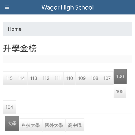
Jump to navigation
葳
格
Home
Y
高
升學金榜
o
級
u
中
106
115
114
113
112
111
110
109
108
107
a
學
105
r
葳
104
e
格
國
大學
h
科技大學
國外大學
高中職
際．
國