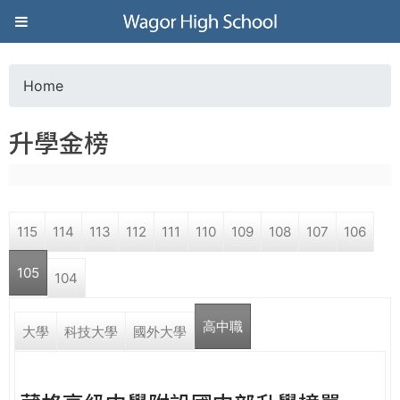
Jump to navigation
葳
格
Home
Y
高
升學金榜
o
級
u
中
115
114
113
112
111
110
109
108
107
106
a
學
105
104
r
葳
高中職
e
大學
科技大學
國外大學
格
國
h
際．
國