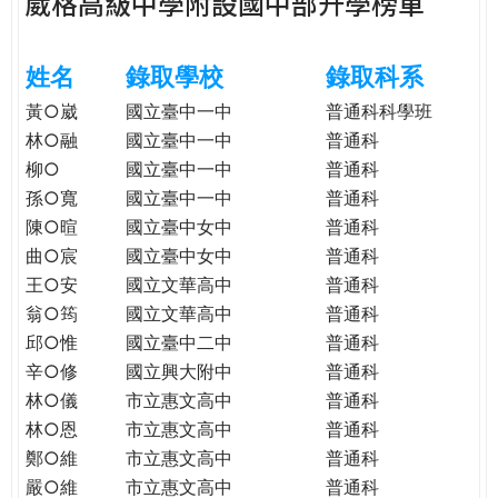
葳格高級中學附設國中部升學榜單
e
際
葳
r
姓名
錄取學校
錄取科系
格。
培
黃○崴
國立臺中一中
普通科科學班
e
養
林○融
國立臺中一中
普通科
具
柳○
國立臺中一中
普通科
國
孫○寬
國立臺中一中
普通科
際
陳○暄
國立臺中女中
普通科
移
曲○宸
國立臺中女中
普通科
動
王○安
國立文華高中
普通科
力
翁○筠
國立文華高中
普通科
的
邱○惟
國立臺中二中
普通科
世
界
辛○修
國立興大附中
普通科
公
林○儀
市立惠文高中
普通科
民。
林○恩
市立惠文高中
普通科
WAGOR
鄭○維
市立惠文高中
普通科
TODAY
嚴○維
市立惠文高中
普通科