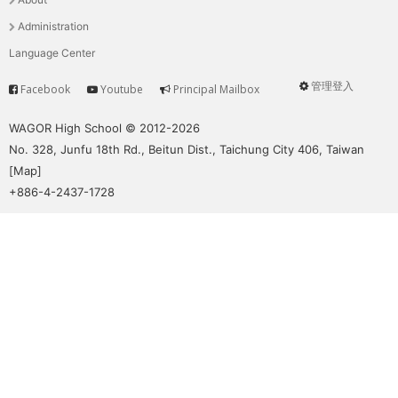
單
Administration
Language Center
管理登入
Facebook
Youtube
Principal Mailbox
Service
User
menu
WAGOR High School © 2012-2026
No. 328, Junfu 18th Rd., Beitun Dist., Taichung City 406, Taiwan
[
Map
]
+886-4-2437-1728