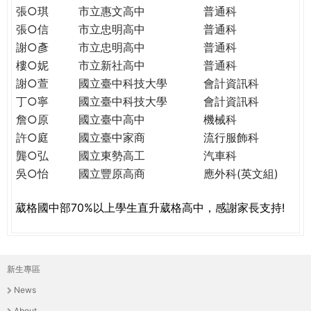
THE
張○琪
市立惠文高中
普通科
WORLD
張○信
市立忠明高中
普通科
TOMORROW
謝○彥
市立忠明高中
普通科
PUTTING
樓○妮
市立新社高中
普通科
YOU
謝○萱
國立臺中科技大學
會計資訊科
ON
丁○寧
國立臺中科技大學
會計資訊科
THE
詹○原
國立臺中高中
機械科
PATH
TO
許○庭
國立臺中家商
流行服飾科
GLOBAL
龔○弘
國立東勢高工
汽車科
CITIZENSHIP
吳○怡
國立豐原高商
應外科(英文組)
葳格國中部70%以上學生直升葳格高中，感謝家長支持!
新生專區
主
News
選
About