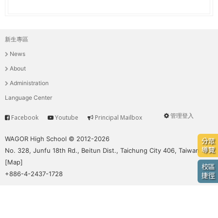
e
際
葳
r
格。
新生專區
主
培
e
News
養
選
具
About
國
單
Administration
際
Language Center
移
動
管理登入
Facebook
Youtube
Principal Mailbox
Service
User
力
的
menu
WAGOR High School © 2012-2026
分眾
世
導覽
No. 328, Junfu 18th Rd., Beitun Dist., Taichung City 406, Taiwan
界
[
Map
]
校區
公
+886-4-2437-1728
捷徑
民。
WAGOR
TODAY