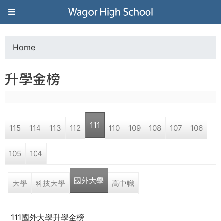
Jump to navigation
葳
格
Home
Y
高
升學金榜
o
級
u
中
111
115
114
113
112
110
109
108
107
106
a
學
105
104
r
葳
國外大學
e
大學
科技大學
高中職
格
國
h
際．
111國外大學升學金榜
國