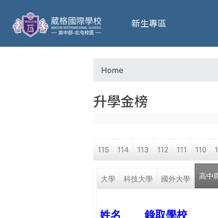
葳
新生專區
格
高
Home
Y
級
升學金榜
o
中
u
學
115
114
113
112
111
110
a
葳
高中
r
大學
科技大學
國外大學
格
國
e
際．
姓名
錄取學校
國