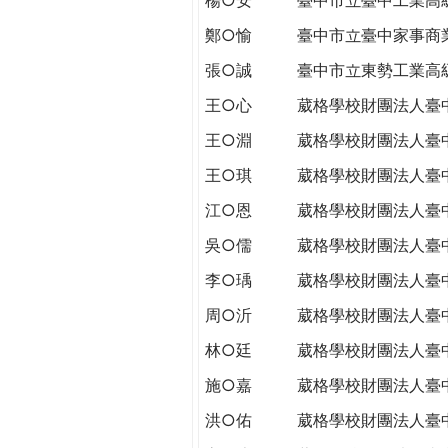
THE
WORLD
鄭○愉
臺中市立臺中家事商
TOMORROW
張○誠
臺中市立東勢工業高
PUTTING
YOU
王○心
葳格學校財團法人臺
ON
王○淵
葳格學校財團法人臺
THE
PATH
王○琪
葳格學校財團法人臺
TO
江○恩
葳格學校財團法人臺
GLOBAL
CITIZENSHIP
吳○儒
葳格學校財團法人臺
李○瑀
葳格學校財團法人臺
周○沂
葳格學校財團法人臺
林○廷
葳格學校財團法人臺
施○嘉
葳格學校財團法人臺
洪○佑
葳格學校財團法人臺