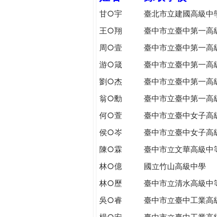
h
際
甘○宇
臺北市立建國高級中
葳
王○翔
臺中市立臺中第一高
e
格。
培
周○壹
臺中市立臺中第一高
r
養
游○箴
臺中市立臺中第一高
具
e
國
劉○杰
臺中市立臺中第一高
際
翁○勳
臺中市立臺中第一高
移
動
何○萱
臺中市立臺中女子高
力
侯○岑
臺中市立臺中女子高
的
陳○霖
臺中市立文華高級中
世
界
林○億
國立竹山高級中學
公
林○歷
臺中市立清水高級中
民。
WAGOR
吳○睿
臺中市立臺中工業高
TODAY
楊○安
臺中市立臺中工業高