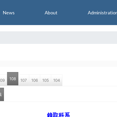
Jump to navigation
News
About
Administratio
108
109
107
106
105
104
職
錄取科系