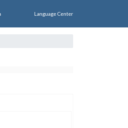
n
Language Center